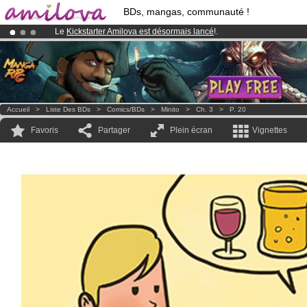
BDs, mangas, communauté !
Le
Kickstarter Amilova est désormais lancé
!.
Abonnement premium: à partir de
3.95 euros
par mois !
Clique ici p
Déjà 100000
membres
et 1000
BDs & Mangas
!
Accueil
>
Liste Des BDs
>
Comics/BDs
>
Minito
>
Ch. 3
>
P. 20
Favoris
Partager
Plein écran
Vignettes