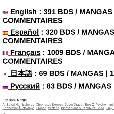
English
: 391 BDS / MANGAS 
COMMENTAIRES
Español
: 320 BDS / MANGAS 
COMMENTAIRES
Français
: 1009 BDS / MANGA
COMMENTAIRES
日本語
: 69 BDS / MANGAS |
Русский
: 83 BDS / MANGAS
Top BDs / Manga
Amilova
Hémisphères
Chronoctis Express
Super Dragon Bros Z
Psychomant
Connection
Sethxfaye
Graped
Wisteria
Bienvenidos A República Gada
Only 