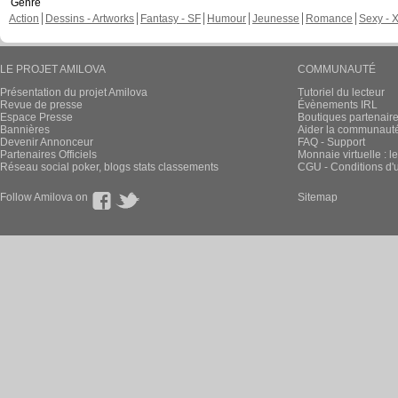
Genre
Action
Dessins - Artworks
Fantasy - SF
Humour
Jeunesse
Romance
Sexy - 
LE PROJET AMILOVA
COMMUNAUTÉ
Présentation du projet Amilova
Tutoriel du lecteur
Revue de presse
Évènements IRL
Espace Presse
Boutiques partenair
Bannières
Aider la communauté 
Devenir Annonceur
FAQ - Support
Partenaires Officiels
Monnaie virtuelle : l
Réseau social poker, blogs stats classements
CGU - Conditions d'ut
Follow Amilova on
Sitemap