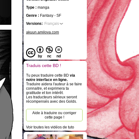
Type :
manga
Genre :
Fantasy - SF
Versions:
Français
akuun.amilova.com
by
nc
nd
Traduis cette BD !
Tu peux traduire cette BD
via
notre interface en ligne.
Traduire aidera l'auteur à se faire
connaitre, et exprimera ta
gratitude et ton intérêt.
Les traducteurs sérieux seront
récompensés avec des Golds.
Aide à traduire ou corriger
cette page !
Voir toutes les vidéos de tuto