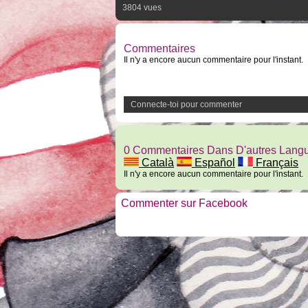
3804 vues
Commentaires
Il n'y a encore aucun commentaire pour l'instant.
Connecte-toi pour commenter
0 Commentaires Dans D'autres Lang
Català
Español
Français
Il n'y a encore aucun commentaire pour l'instant.
Commenter sur Facebook