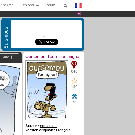
nnecter
Explorer
Forum
Suis-nous !
Oursemou, l'ours pas mignon
Suiv.
648
156
72
Auteur :
oursemou
Version originale:
Français