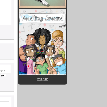
t xD
 sont
Voir plus