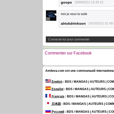
goopx
18/09/2012 16:30:19
moi je veux la suite
24
alrickdrinkson
10/10/2012 01:49
Connecte-toi pour commenter
Commenter sur Facebook
Amilova.com est une communauté internationale 
English
: BDS / MANGAS | AUTEURS | C
Español
: BDS / MANGAS | AUTEURS | C
Français
: BDS / MANGAS | AUTEURS | 
日本語
: BDS / MANGAS | AUTEURS | CO
Русский
: BDS / MANGAS | AUTEURS | 