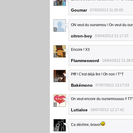
1
Goumar
07/03/2012 11:35:05
ON veut du oursemou ! On veut du our
1
citron-boy
03/04/2012 21:17:37
Encore ! X3
1
Flammesword
18/04/2012 21:38:
Pfff ! C'est déjà fini ! Oh non ! T^T
34
Bakémono
07/07/2012 13:17:03
On veut encore du oursemouuuu !! TT
1
Lutialoe
28/07/2012 12:17:42
Ca déchire, bravo!
1