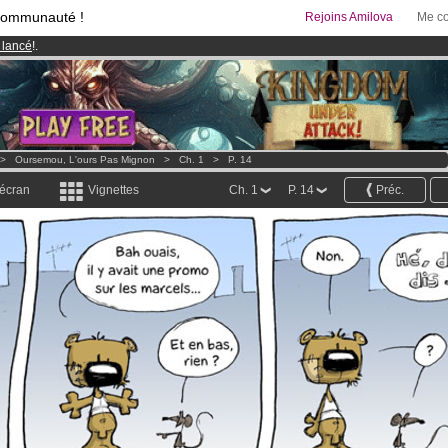
communauté !
Rejoins Amilova
Me co
 lancé
!.
& Mangas
!
95 euros
par mois !
Clique ici pour t'abonner
>
Oursemou, L'ours Pas Mignon
>
Ch. 1
>
P. 14
 écran
Vignettes
Ch. 1
P. 14
Préc.