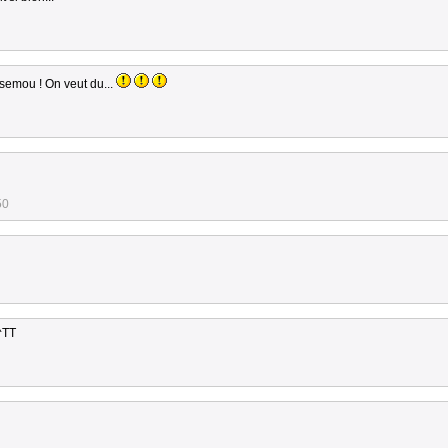
semou ! On veut du...
50
^TT