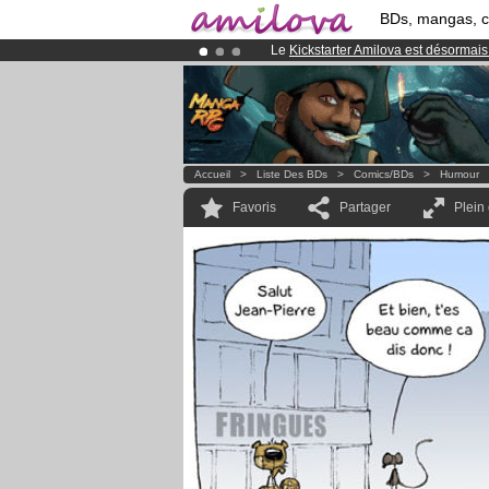
BDs, mangas, 
Le
Kickstarter Amilova est désormais
Déjà 100000
membres
et 1000
BDs 
Abonnement premium: à partir de
3.
Accueil
>
Liste Des BDs
>
Comics/BDs
>
Humour
Favoris
Partager
Plein