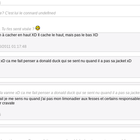
:
 C'est lui le connard undefined
Tu t'es senti visée ?
en à cacher en haut XD Il cache le haut, mais pas le bas XD
0/2011 01:17:48
 xD ca me fait penser a donald duck qui se sent nu quand il a pas sa jacket xD
 la vanne xD ca me fait penser a donald duck qui se sent nu quand il a pas sa jacke
ail je me sens nu quand j'ai pas mon limonadier aux fesses et certains responsable
r cravate
6