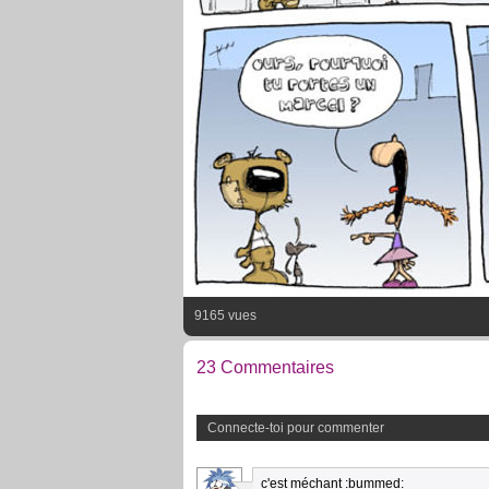
9165 vues
23 Commentaires
Connecte-toi pour commenter
c'est méchant :bummed: