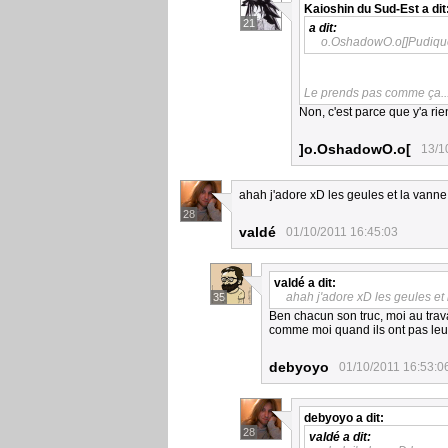
Kaioshin du Sud-Est
a dit
21
a dit:
o.OshadowO.o[]Pudique?
Le prends pas comme ça... 
Non, c'est parce que y'a ri
]o.OshadowO.o[
13/1
ahah j'adore xD les geules et la vanne
28
valdé
01/10/2011 16:45:03
valdé
a dit:
ahah j'adore xD les geules et
35
Ben chacun son truc, moi au trav
comme moi quand ils ont pas leu
debyoyo
01/10/2011 16:53:0
debyoyo
a dit:
28
valdé
a dit: