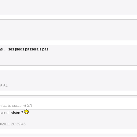
as .... ses pieds passerais pas
25:54
t lui le connard XD
s senti visée ?
0/2011 20:39:45