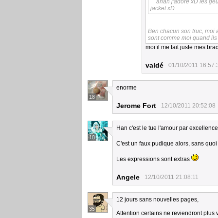
ahah j'adore xD les geu
jacket xD
Ben chacun son truc, moi a
sont comme moi quand ils 
moi il me fait juste mes bra
valdé
01/10/2011 16:57:
enorme
18
Jerome Fort
12/10/2011 20:52:08
Han c'est le tue l'amour par excellence
18
C'est un faux pudique alors, sans quoi
Les expressions sont extras
Angele
12/10/2011 21:08:11
12 jours sans nouvelles pages,
35
Attention certains ne reviendront plus