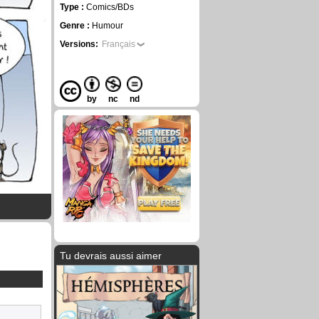
Type :
Comics/BDs
Genre :
Humour
Versions:
Français
by
nc
nd
Tu devrais aussi aimer