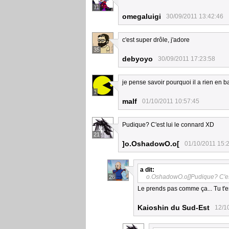
11
omegaluigi
30/09/2011 13:42:46
c'est super drôle, j'adore
35
debyoyo
30/09/2011 17:23:58
je pense savoir pourquoi il a rien en b
1
malf
01/10/2011 10:57:45
Pudique? C'est lui le connard XD
21
]o.OshadowO.o[
01/10/2011 15:
a dit:
o.OshadowO.o[]Pudique? C'es
26
Le prends pas comme ça... Tu t'e
Kaioshin du Sud-Est
12/1