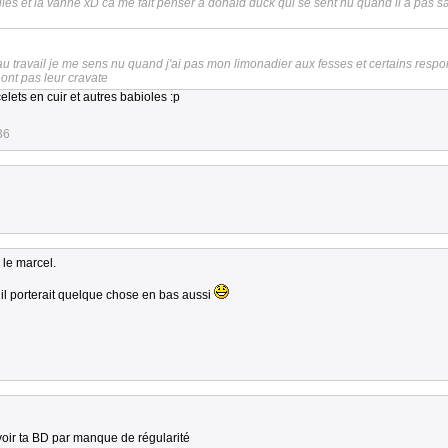
les et la vanne xD ca me fait penser a donald duck qui se sent nu quand il a pas s
u travail je me sens nu quand j'ai pas mon limonadier aux fesses et certains resp
ont pas leur cravate
celets en cuir et autres babioles :p
36
 le marcel.
 il porterait quelque chose en bas aussi
 voir ta BD par manque de régularité