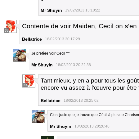
Mr Shuyin
19/02/2013 13:10:22
Contente de voir Maiden, Cecil on s'en 
33
Bellatrice
18/02/2013 20:17:29
Je préfère voir Cecil ^^
31
Mr Shuyin
18/02/2013 20:22:38
Tant mieux, y en a pour tous les goût
33
encore vu assez à l’œuvre pour être f
Bellatrice
18/02/2013 20:25:02
C'est juste que je trouve que Cécil à plus de Charism
31
Mr Shuyin
18/02/2013 20:26:46