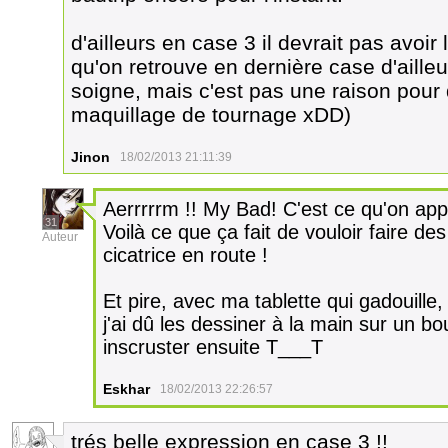
d'ailleurs en case 3 il devrait pas avoir
qu'on retrouve en dernière case d'aille
soigne, mais c'est pas une raison pour 
maquillage de tournage xDD)
Jinon
18/02/2013 21:11:39
Aerrrrrm !! My Bad! C'est ce qu'on appe
31
Voilà ce que ça fait de vouloir faire de
Auteur
cicatrice en route !
Et pire, avec ma tablette qui gadouille, 
j'ai dû les dessiner à la main sur un bo
inscruster ensuite T___T
Eskhar
18/02/2013 22:26:57
trés belle expression en case 3 !!