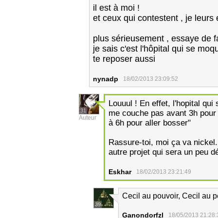
il est à moi !
et ceux qui contestent , je leur
plus sérieusement , essaye de fai
je sais c'est l'hôpital qui se mo
te reposer aussi
nynadp
18/02/2013 23:09:52
Louuul ! En effet, l'hopital q
31
me couche pas avant 3h pour f
Auteur
à 6h pour aller bosser"
Rassure-toi, moi ça va nickel
autre projet qui sera un peu d
Eskhar
18/02/2013 23:21:49
Cecil au pouvoir, Cecil au 
39
Ganondorfzl
18/05/2013 21:28: