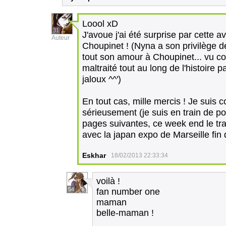
Loool xD
31
J'avoue j'ai été surprise par cette
Auteur
Choupinet ! (Nyna a son privilège de
tout son amour à Choupinet... vu 
maltraité tout au long de l'histoire p
jaloux ^^')
En tout cas, mille mercis ! Je suis c
sérieusement (je suis en train de p
pages suivantes, ce week end le tram
avec la japan expo de Marseille fin
Eskhar
18/02/2013 22:33:34
voilà !
54
fan number one
maman
belle-maman !