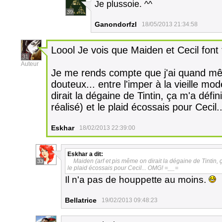
Je plussoie. ^^
39
Ganondorfzl
18/05/2013 21:34:58
Loool Je vois que Maiden et Cecil font 
31
Auteur
Je me rends compte que j'ai quand mê
douteux... entre l'imper à la vieille m
dirait la dégaine de Tintin, ça m'a défin
réalisé) et le plaid écossais pour Ceci
Eskhar
18/02/2013 22:39:00
Eskhar
a dit:
Maiden (arf et pis même on dirait la dégaine de Tintin, ça
33
le plaid écossais pour Cecil... OMG! =__=
Il n'a pas de houppette au moins.
Bellatrice
19/02/2013 09:48:23