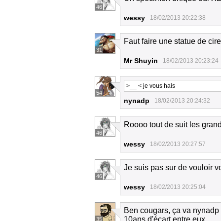
46
wessy
18/02/2013 20:22:38
Faut faire une statue de ci
31
Mr Shuyin
18/02/2013 20:23:24
>__ < je vous hais
54
nynadp
18/02/2013 20:24:32
Roooo tout de suit les gra
46
wessy
18/02/2013 20:27:57
Je suis pas sur de vouloir vo
46
wessy
18/02/2013 20:25:04
Ben cougars, ça va nynadp n
10ans d'écart entre eux.
35