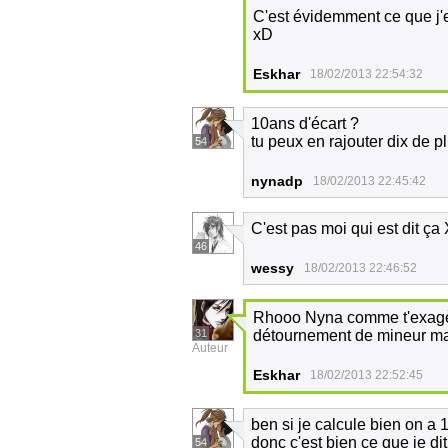
C'est évidemment ce que j'
xD
Eskhar
18/02/2013 22:54:32
10ans d'écart ?
tu peux en rajouter dix de p
54
nynadp
18/02/2013 22:45:42
C'est pas moi qui est dit ça
46
wessy
18/02/2013 22:46:52
Rhooo Nyna comme t'exagères
31
détournement de mineur mai
Auteur
Eskhar
18/02/2013 22:52:45
ben si je calcule bien on a 
donc c'est bien ce que je di
54