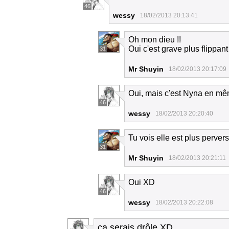
46
wessy
18/02/2013 20:13:41
Oh mon dieu !!
Oui c'est grave plus flippant 
31
Mr Shuyin
18/02/2013 20:17:09
Oui, mais c'est Nyna en m
46
wessy
18/02/2013 20:20:40
Tu vois elle est plus perve
31
Mr Shuyin
18/02/2013 20:21:11
Oui XD
46
wessy
18/02/2013 20:22:08
ça serais drôle XD