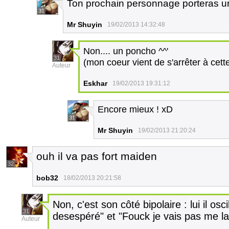
Ton prochain personnage porteras un
31
Mr Shuyin
19/02/2013 14:32:48
Non.... un poncho ^^'
31
(mon coeur vient de s'arrêter à cette
Auteur
Eskhar
19/02/2013 19:31:12
Encore mieux ! xD
31
Mr Shuyin
19/02/2013 21:20:24
ouh il va pas fort maiden
32
bob32
18/02/2013 20:21:58
Non, c'est son côté bipolaire : lui il osc
31
desespéré" et "Fouck je vais pas me lai
Auteur