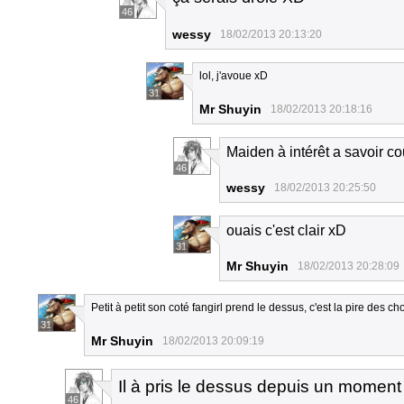
46
wessy
18/02/2013 20:13:20
lol, j'avoue xD
31
Mr Shuyin
18/02/2013 20:18:16
Maiden à intérêt a savoir co
46
wessy
18/02/2013 20:25:50
ouais c'est clair xD
31
Mr Shuyin
18/02/2013 20:28:09
Petit à petit son coté fangirl prend le dessus, c'est la pire des c
31
Mr Shuyin
18/02/2013 20:09:19
Il à pris le dessus depuis un momen
46