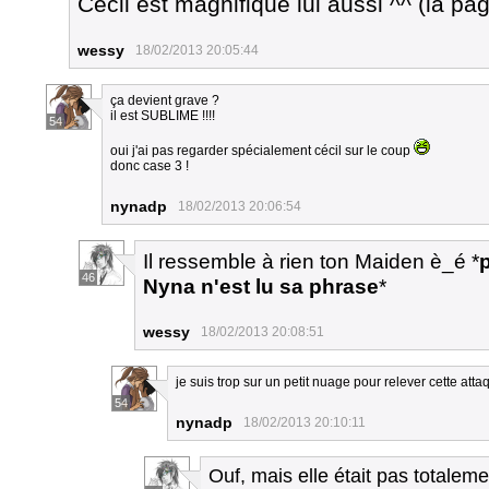
Cécil est magnifique lui aussi ^^ (la pa
wessy
18/02/2013 20:05:44
ça devient grave ?
il est SUBLIME !!!!
54
oui j'ai pas regarder spécialement cécil sur le coup
donc case 3 !
nynadp
18/02/2013 20:06:54
Il ressemble à rien ton Maiden è_é *
p
46
Nyna n'est lu sa phrase
*
wessy
18/02/2013 20:08:51
je suis trop sur un petit nuage pour relever cette attaq
54
nynadp
18/02/2013 20:10:11
Ouf, mais elle était pas totalem