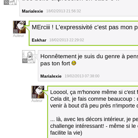
50
Marialexie
18/02/2013 21:56:32
MErciii ! L'expressivité c'est pas mon poi
31
Auteur
Eskhar
18/02/2013 22:29:02
Honnêtement je suis du genre à pens
50
pas ton fort
Marialexie
19/02/2013 07:38:00
Looool, ça m'honore même si c'est 
31
Cela dit, je fais comme beaucoup :
Auteur
venir à bout d'à peu près n'importe q
... là, avec les décors intérieur, je pe
challenge intéressant! - même si l
facilite la vie)