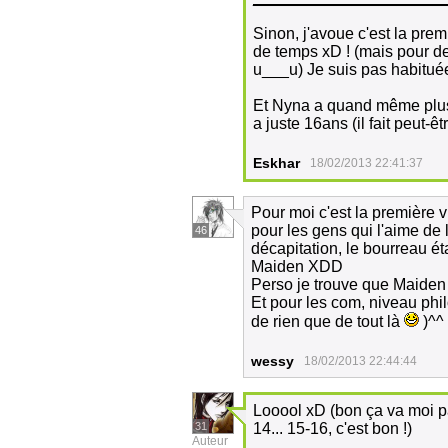
Sinon, j'avoue c'est la prem
de temps xD ! (mais pour d
u___u) Je suis pas habituée
Et Nyna a quand même plus 
a juste 16ans (il fait peut-êt
Eskhar
18/02/2013 22:41:37
Pour moi c'est la première vu
pour les gens qui l'aime de l
46
décapitation, le bourreau éta
Maiden XDD
Perso je trouve que Maiden 
Et pour les com, niveau phi
de rien que de tout là
)^^
wessy
18/02/2013 22:44:44
Looool xD (bon ça va moi parf
31
14... 15-16, c'est bon !)
Auteur