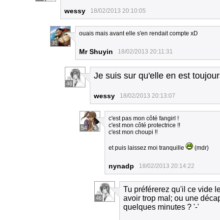
wessy
18/02/2013 20:10:05
ouais mais avant elle s'en rendait compte xD
31
Mr Shuyin
18/02/2013 20:11:31
Je suis sur qu'elle en est toujo
46
wessy
18/02/2013 20:13:07
c'est pas mon côté fangirl !
c'est mon côté protectrice !!
54
c'est mon choupi !!
et puis laissez moi tranquille
(mdr)
nynadp
18/02/2013 20:14:22
Tu préférerez qu'il ce vide
avoir trop mal; ou une déca
46
quelques minutes ? '-'