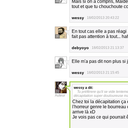
Mais si on à compris, Maiden
46
tout et que tu chouchoute c
wessy
18/02/2013 20:43:22
En tout cas elle a pas réa
fait pas attention à tout...
35
debyoyo
18/02/2013 21:13:37
Elle m'a pas dit non plus si 
46
wessy
18/02/2013 21:15:45
wessy
a dit:
31
Tu préférere qu'il se vide lente
Auteur
décapitation super douloureuse mai
Chez toi la décapitation ça
l'horreur genre le bourreau 
arrive là xD
Je vois pas ce qui pourrait 
_____________________