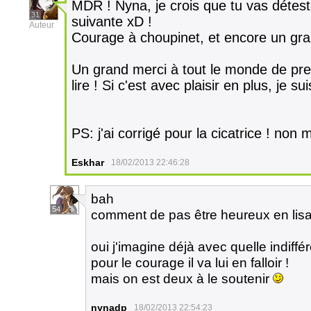
MDR ! Nyna, je crois que tu vas déteste
31
suivante xD !
Auteur
Courage à choupinet, et encore un gra
Un grand merci à tout le monde de pr
lire ! Si c'est avec plaisir en plus, je 
PS: j'ai corrigé pour la cicatrice ! non m
Eskhar
18/02/2013 22:46:28
bah
54
comment de pas être heureux en lis
oui j'imagine déjà avec quelle indiffére
pour le courage il va lui en falloir !
mais on est deux à le soutenir
nynadp
18/02/2013 22:54:23