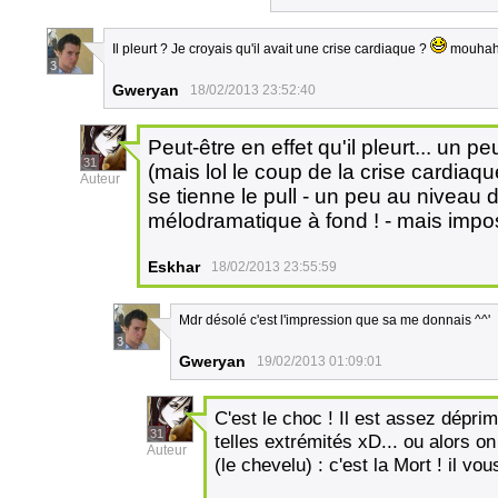
Il pleurt ? Je croyais qu'il avait une crise cardiaque ?
mouha
3
Gweryan
18/02/2013 23:52:40
Peut-être en effet qu'il pleurt... un pe
31
(mais lol le coup de la crise cardiaqu
Auteur
se tienne le pull - un peu au niveau du
mélodramatique à fond ! - mais imposs
Eskhar
18/02/2013 23:55:59
Mdr désolé c'est l'impression que sa me donnais ^^'
3
Gweryan
19/02/2013 01:09:01
C'est le choc ! Il est assez déprim
31
telles extrémités xD... ou alors o
Auteur
(le chevelu) : c'est la Mort ! il vo