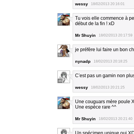
wessy
18/02/2013 20:16:01
Tu vois elle commence à per
début de la fin ! xD
31
Mr Shuyin
18/02/2013 20:17:59
je préfère lui faire un bon 
54
nynadp
18/02/2013 20:18:25
C'est pas un gamin non plus 
46
wessy
18/02/2013 20:21:25
Une couguars mère poule 
Une espèce rare ^^
31
Mr Shuyin
18/02/2013 20:21:40
Un spécimen unique oui X