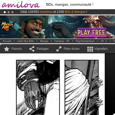
BDs, mangas, communauté !
Déjà 134393
membres
et 1208
BDs & Mangas
!
Le
Kickstarter Amilova est désormais lancé
!.
Abonnement premium: à partir de
3.95 euros
par mois !
Clique ici p
Accueil
>
Liste Des BDs
>
Manga
>
Fantasy - SF
>
Psychomantium
>
Ch. 2
>
P
Favoris
Partager
Plein écran
Vignettes