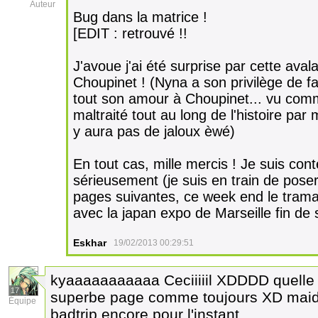
Auteur
Bug dans la matrice !
[EDIT : retrouvé !!
J'avoue j'ai été surprise par cette av
Choupinet ! (Nyna a son privilège de fa
tout son amour à Choupinet... vu com
maltraité tout au long de l'histoire par m
y aura pas de jaloux èwé)
En tout cas, mille mercis ! Je suis cont
sérieusement (je suis en train de pose
pages suivantes, ce week end le tramage
avec la japan expo de Marseille fin de
Eskhar
19/02/2013 00:29:51
kyaaaaaaaaaaa Ceciiiiil XDDDD quelle
17
superbe page comme toujours XD maiden 
Équipe
badtrip encore pour l'instant.