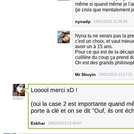
même si quand même je l'au
(je crois que mentalement j
nynadp
18/02/2013 22:56:26
Nyna tu ne serais pas la pr
c'est un choix, et vaut mie
31
avoir un à 15 ans.
Pour ce qui est de la décapita
cuillère du coup ça prend 
On est des grands philosop
Mr Shuyin
19/02/2013 13:17:31
Looool merci xD !
31
Auteur
(oui la case 2 est importante quand mêm
porte à clé et on se dit "Ouf, ils ont é
Eskhar
18/02/2013 22:48:07