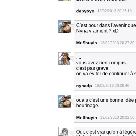
debyoyo
18/02/2013 20:26:18
C'est pour dans l'avenir que
Nyna vraiment ? xD
31
Mr Shuyin
18/02/2013 20:27:30
....
vous avez rien compris ...
54
c'est pas grave.
on va éviter de continuer à
nynadp
18/02/2013 20:30:46
ouais c'est une bonne idée
bourinage.
31
Mr Shuyin
18/02/2013 20:32:50
Oui, c'est vrai qu'on à lég