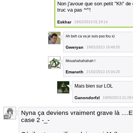
Non j'avoue que son petit "Kh" de
truc va pas ^^'!
Eskhar
19/02/2013 01:19:14
Ah beh ca va je suis pas fou x)
3
Gweryan
19/02/2013 19:49:55
Mouahahahahah !
2
Emaneth
21/02/2013 15:04:20
Mais bien sur LOL
39
Ganondorfzl
18/05/2013 21:29:
Nyna ça deviens vraiment grave là ....
46
case 2 -_-