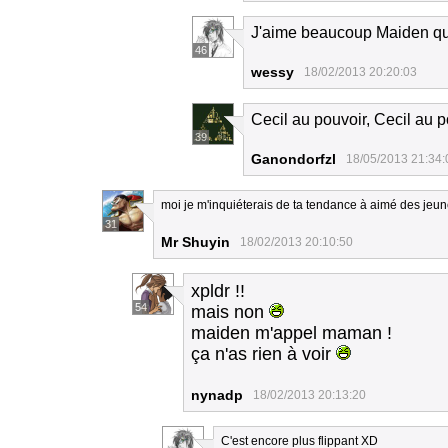
J'aime beaucoup Maiden 
46
wessy
18/02/2013 20:20:03
Cecil au pouvoir, Cecil au 
39
Ganondorfzl
18/05/2013 21:34:
moi je m'inquiéterais de ta tendance à aimé des jeun
31
Mr Shuyin
18/02/2013 20:10:50
xpldr !!
54
mais non
maiden m'appel maman !
ça n'as rien à voir
nynadp
18/02/2013 20:13:20
C'est encore plus flippant XD