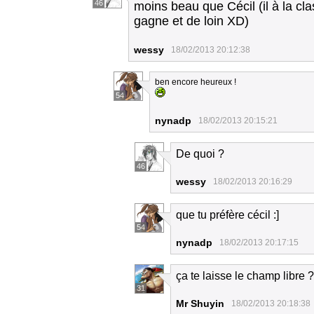
46
moins beau que Cécil (il à la cl
gagne et de loin XD)
wessy
18/02/2013 20:12:38
ben encore heureux !
54
nynadp
18/02/2013 20:15:21
De quoi ?
46
wessy
18/02/2013 20:16:29
que tu préfère cécil :]
54
nynadp
18/02/2013 20:17:15
ça te laisse le champ libre 
31
Mr Shuyin
18/02/2013 20:18:38