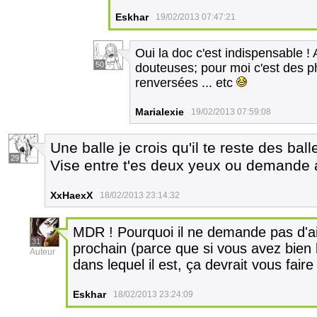
Eskhar
19/02/2013 07:47:21
Oui la doc c'est indispensable !
50
douteuses; pour moi c'est des p
renversées ... etc
Marialexie
19/02/2013 07:59:08
Une balle je crois qu'il te reste des ball
29
Vise entre t'es deux yeux ou demande a
XxHaexX
18/02/2013 23:14:32
MDR ! Pourquoi il ne demande pas d'ai
31
prochain (parce que si vous avez bien 
Auteur
dans lequel il est, ça devrait vous faire t
Eskhar
18/02/2013 23:24:09