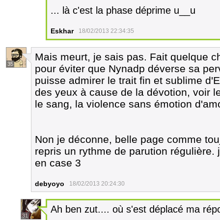
... là c'est la phase déprime u__u
Eskhar
18/02/2013 22:34:35
Mais meurt, je sais pas. Fait quelque c
35
pour éviter que Nynadp déverse sa perve
puisse admirer le trait fin et sublime d
des yeux à cause de la dévotion, voir le
le sang, la violence sans émotion d'amo
Non je déconne, belle page comme toujou
repris un rythme de parution régulière. 
en case 3
debyoyo
18/02/2013 20:24:30
Ah ben zut.... où s'est déplacé ma ré
31