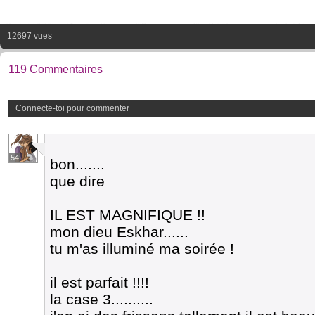
12697 vues
119 Commentaires
Connecte-toi pour commenter
54
bon.......
que dire
IL EST MAGNIFIQUE !!
mon dieu Eskhar......
tu m'as illuminé ma soirée !
il est parfait !!!!
la case 3..........