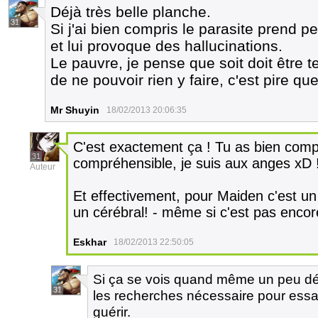
Déjà très belle planche.
31
Si j'ai bien compris le parasite prend p
et lui provoque des hallucinations.
Le pauvre, je pense que soit doit être t
de ne pouvoir rien y faire, c'est pire que
Mr Shuyin
18/02/2013 20:06:35
C'est exactement ça ! Tu as bien compri
31
compréhensible, je suis aux anges xD 
Auteur
Et effectivement, pour Maiden c'est un
un cérébral! - même si c'est pas encor
Eskhar
18/02/2013 22:50:05
Si ça se vois quand même un peu déjà,
31
les recherches nécessaire pour essa
guérir.