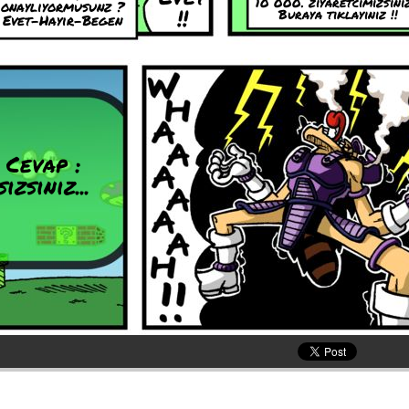
10 000. ziyaretcimizsiniz
onayliyormusunz ?
!!
Buraya tiklayiniz !!
Evet-Hayir-Begen
Cevap :
sizsiniz...