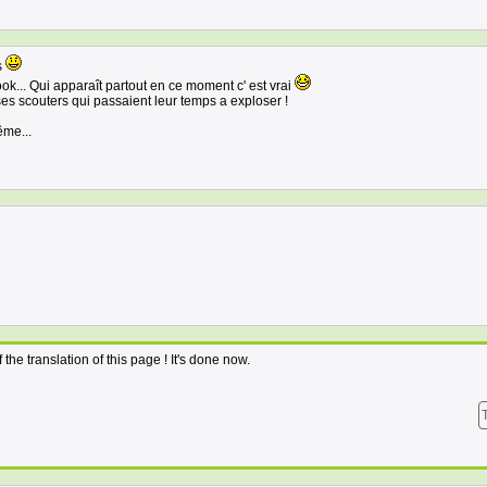
s
ok... Qui apparaît partout en ce moment c' est vrai
ses scouters qui passaient leur temps a exploser !
me...
f the translation of this page ! It's done now.