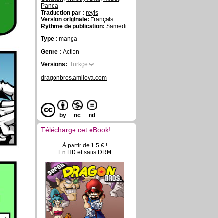
Panda
Traduction par :
reyis
Version originale:
Français
Rythme de publication:
Samedi
Type :
manga
Genre :
Action
Versions:
Türkçe
dragonbros.amilova.com
by
nc
nd
Télécharge cet eBook!
À partir de 1.5 € !
En HD et sans DRM