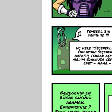
Yemyesil bir
deniiiiiiz !!!
Üç kere "Seçenekl
tiklayiniz seçenek
kapatip, tekrar açm
yardim sorunuza cev
Evet - Hayir 
Gezegenin en
büyük gücünü
aramak.
Eminmisiniz ?
Evet-hayir-begen