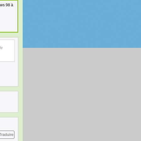
dows 98 à
de
Traduire