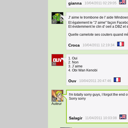
gianna
10/04/2011 02:29:05
J' aime le trombone de l' aide Window
17
Et également le "J' aime" façon Facebo
Et évidemment le clin d' oeil a DBZ et 
Quelle camelote ses couters quand mê
Croca
10/04/2011 12:19:34
1. Oui
2. Non
30
3. J´aime
4. Obi Wan Kenobi
Ouv
10/04/2011 20:47:46
I'm totally sorry guys, I forgot the end o
Sorry sorry
32
Auteur
Salagir
11/04/2011 10:03:08