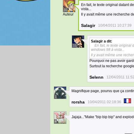
En fait, le texte original datant
vista...
32
Auteur
Il y avait même une recherche d
Salagir
10/04/2011 10:27:39
Salagir
a dit:
En fait, le texte origina
33
windows 98 à vista...
Il y avait même une reche
Pourquoi ne pas avoir gardé 
Surtout la recherche googl
Selenn
12/04/2011 11:5
Magnifique page, pourvu que ça conti
1
rorsha
10/04/2011 02:18:36
Jajaja..."Make "bip bip bip" and explode
4