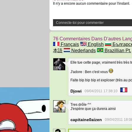
Il n'y a encore aucun commentaire pour l'instant.
Connecte-toi pour commenter
76 Commentaires Dans D'autres Lan
Français
English
Българс
本語
Nederlands
Brazillian Pt.
Elle tue cette page, vraiment très très 
13
J'adore : Ben c'est vous
Faite bip bip bip et exploser (très au p
Djowi
09/04/2011 17:38:10
Tres drôle ^^
J'espère que ça durera ainsi
8
capitaine0aizen
09/04/2011 18:0