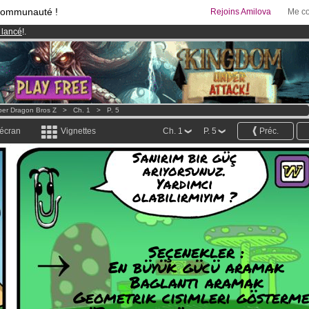
communauté !
Rejoins Amilova
Me co
 lancé
!.
& Mangas
!
95 euros
par mois !
Clique ici pour t'abonner
er Dragon Bros Z
>
Ch. 1
>
P. 5
 écran
Vignettes
Ch. 1
P. 5
Préc.
Sanirim bir güç
ariyorsunuz.
Yardimci
olabilirmiyim ?
Seçenekler :
En büyük gücü aramak
Baglanti aramak
Geometrik cisimleri gösterm