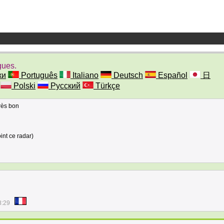
gues.
ки
Português
Italiano
Deutsch
Español
日
Polski
Русский
Türkçe
très bon
oint ce radar)
8:29