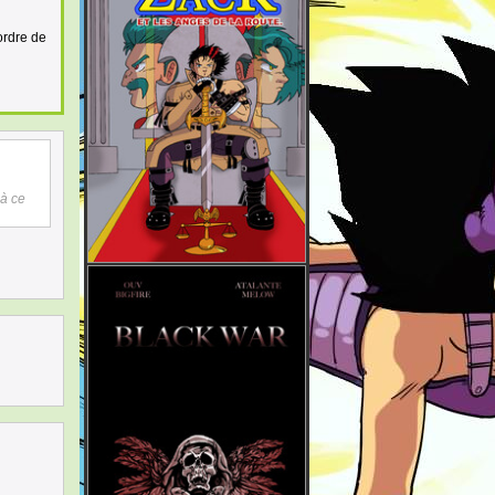
ordre de
 à ce