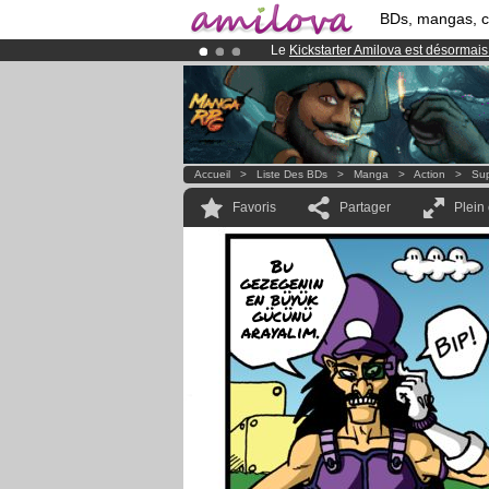
BDs, mangas, 
Le
Kickstarter Amilova est désormais
Déjà 100000
membres
et 1000
BDs 
Abonnement premium: à partir de
3.
Accueil
>
Liste Des BDs
>
Manga
>
Action
>
Sup
Favoris
Partager
Plein
Bu
gezegenin
en büyük
gücünü
arayalim.