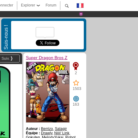
nnecter
Explorer
Forum
Suis-nous !
Super Dragon Bros Z
Suiv.
2
1503
163
Auteur :
Berrizo
,
Salagir
ek
Équipe :
Drawly
,
Niiii' Link
,
Gokuten
,
MelodyYukai
,
Robot