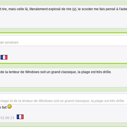
ire, mais celle là, literalement explosé de rire (y), le scooter me fais pensé à l'aid
aide windows
de la lenteur de Windows soit un grand classique, la plage est très drôle.
tage et de la lenteur de Windows soit un grand classique, la plage est très drôle.
 fait
 01:06:13