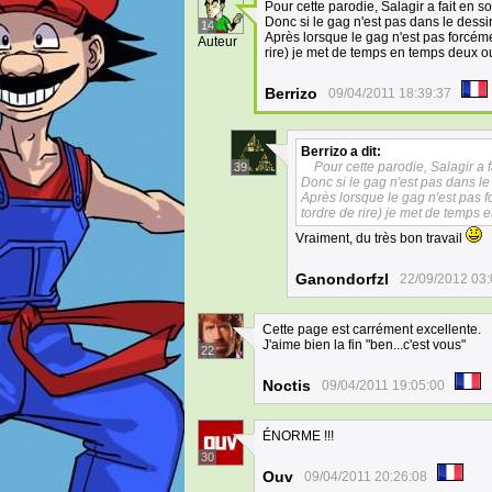
Pour cette parodie, Salagir a fait en 
Donc si le gag n'est pas dans le dessin
14
Après lorsque le gag n'est pas forcéme
Auteur
rire) je met de temps en temps deux ou t
Berrizo
09/04/2011 18:39:37
Berrizo
a dit:
Pour cette parodie, Salagir a
39
Donc si le gag n'est pas dans le 
Après lorsque le gag n'est pas f
tordre de rire) je met de temps e
Vraiment, du très bon travail
Ganondorfzl
22/09/2012 03:
Cette page est carrément excellente.
J'aime bien la fin "ben...c'est vous"
22
Noctis
09/04/2011 19:05:00
ÉNORME !!!
30
Ouv
09/04/2011 20:26:08