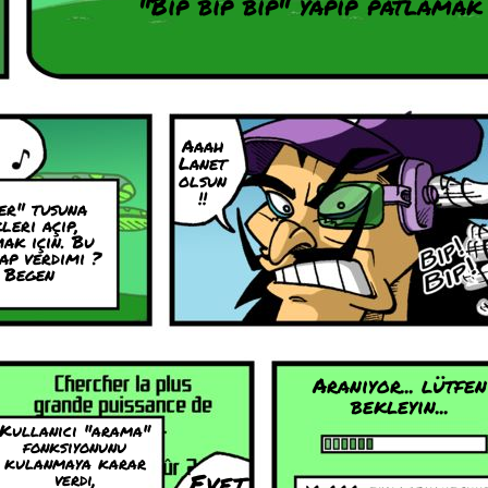
"Bip bip bip" yapip patlamak
Aaah
Lanet
olsun
!!
er" tusuna
leri açip,
ak için. Bu
ap verdimi ?
- Begen
Araniyor... lütfen
bekleyin...
Kullanici "arama"
fonksiyonunu
kulanmaya karar
Evet
verdi,