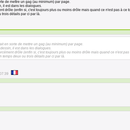
sorte de mettre un gag (au minimum) par page.
, il est dans les dialogues.
nt drôle (enfin si, c'est toujours plus ou moins drôle mais quand ce n'est pas à ce t
rois détails par ci par là.
 fait en sorte de mettre un gag (au minimum) par page.
dessin, il est dans les dialogues.
orcément drôle (enfin si, c'est toujours plus ou moins drôle mais quand ce n'est pas
n temps deux ou trois détails par ci par là.
07:39