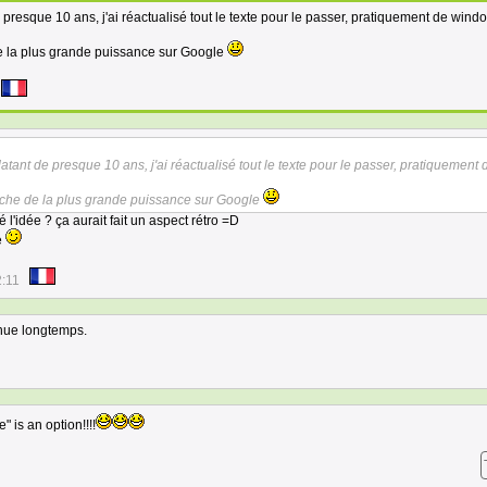
 de presque 10 ans, j'ai réactualisé tout le texte pour le passer, pratiquement de win
e la plus grande puissance sur Google
l datant de presque 10 ans, j'ai réactualisé tout le texte pour le passer, pratiquement 
rche de la plus grande puissance sur Google
l'idée ? ça aurait fait un aspect rétro =D
e
2:11
nue longtemps.
" is an option!!!!