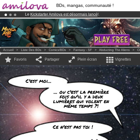
BDs, mangas, communauté !
Le
Kickstarter Amilova est désormais lancé
!.
Abonnement premium: à partir de
3.95 euros
par mois !
Clique ici p
Déjà 100000
membres
et 1000
BDs & Mangas
!
Accueil
>
Liste Des BDs
>
Comics/BDs
>
Fantasy - SF
>
Abducting The Aliens
>
C
Favoris
Partager
Plein écran
Vignettes
C'est moi...
... ou c'est la première
fois qu'il y a deux
lumières qui volent en
même temps ?!
Ce n'est pas toi !