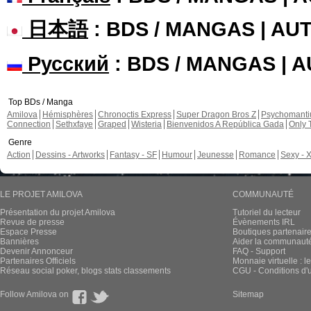
日本語
: BDS / MANGAS | A
Русский
: BDS / MANGAS | 
Top BDs / Manga
Amilova
Hémisphères
Chronoctis Express
Super Dragon Bros Z
Psychomant
Connection
Sethxfaye
Graped
Wisteria
Bienvenidos A República Gada
Only 
Genre
Action
Dessins - Artworks
Fantasy - SF
Humour
Jeunesse
Romance
Sexy - 
LE PROJET AMILOVA
COMMUNAUTÉ
Présentation du projet Amilova
Tutoriel du lecteur
Revue de presse
Évènements IRL
Espace Presse
Boutiques partenair
Bannières
Aider la communauté 
Devenir Annonceur
FAQ - Support
Partenaires Officiels
Monnaie virtuelle : l
Réseau social poker, blogs stats classements
CGU - Conditions d'ut
Follow Amilova on
Sitemap