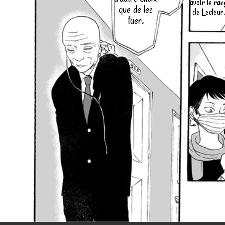
avoir le ran
que de les
de Lecteur
tuer.