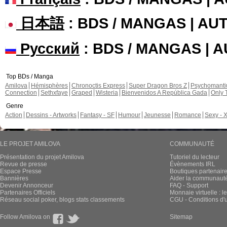
日本語
: BDS / MANGAS | A
Русский
: BDS / MANGAS | 
Top BDs / Manga
Amilova
Hémisphères
Chronoctis Express
Super Dragon Bros Z
Psychomant
Connection
Sethxfaye
Graped
Wisteria
Bienvenidos A República Gada
Only 
Genre
Action
Dessins - Artworks
Fantasy - SF
Humour
Jeunesse
Romance
Sexy - 
LE PROJET AMILOVA
COMMUNAUTÉ
Présentation du projet Amilova
Tutoriel du lecteur
Revue de presse
Évènements IRL
Espace Presse
Boutiques partenair
Bannières
Aider la communauté 
Devenir Annonceur
FAQ - Support
Partenaires Officiels
Monnaie virtuelle : l
Réseau social poker, blogs stats classements
CGU - Conditions d'ut
Follow Amilova on
Sitemap