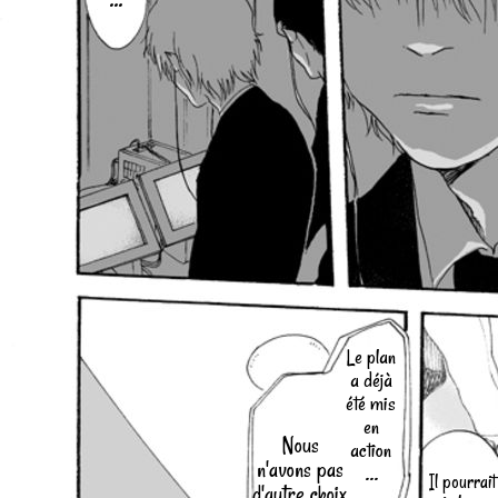
Le plan
a déjà
été mis
en
Nous
action
n'avons pas
...
Il pourrait
d'autre choix