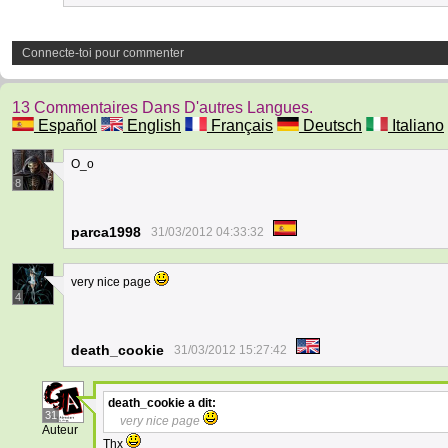
Connecte-toi pour commenter
13 Commentaires Dans D'autres Langues.
Español
English
Français
Deutsch
Italiano
O_o
8
parca1998
31/03/2012 04:33:32
very nice page
4
death_cookie
31/03/2012 15:27:42
death_cookie
a dit:
31
very nice page
Auteur
Thx