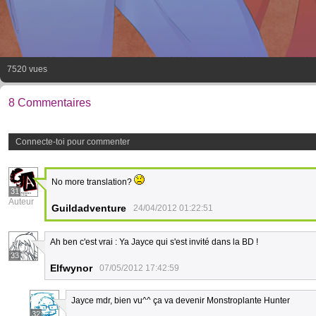
7520 vues
8 Commentaires
Connecte-toi pour commenter
No more translation?
31
Auteur
Guildadventure
24/04/2012 01:22:51
Ah ben c'est vrai : Ya Jayce qui s'est invité dans la BD !
33
Elfwynor
07/05/2012 17:42:59
Jayce mdr, bien vu^^ ça va devenir Monstroplante Hunter
32