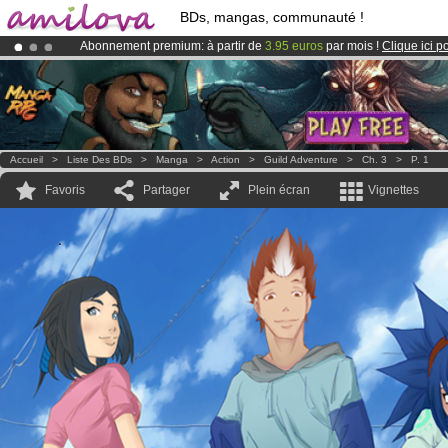
BDs, mangas, communauté !
Abonnement premium: à partir de
3.95 euros
par mois !
Clique ici p
Le
Kickstarter Amilova est désormais lancé
!.
Déjà 100000
membres
et 1000
BDs & Mangas
!
Accueil
>
Liste Des BDs
>
Manga
>
Action
>
Guild Adventure
>
Ch. 3
>
P. 1
Favoris
Partager
Plein écran
Vignettes
.