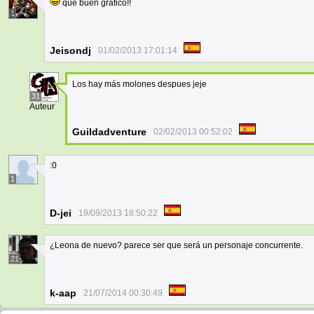
que buen grafico!!
1
Jeisondj
01/02/2013 17:01:14
Los hay más molones despues jeje
31
Auteur
Guildadventure
02/02/2013 00:52:02
:0
1
D-jei
19/09/2013 18:50:22
¿Leona de nuevo? parece ser que será un personaje concurrente.
21
k-aap
21/07/2014 00:30:49