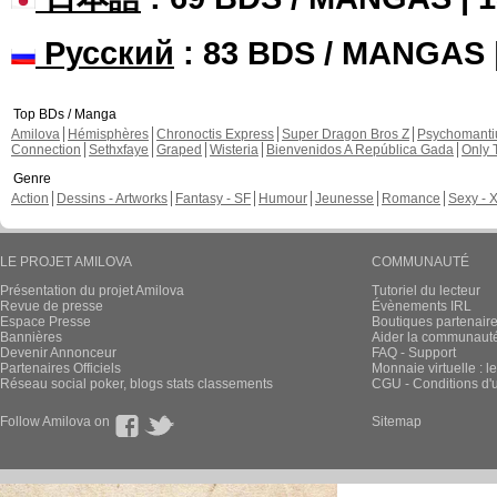
Русский
: 83 BDS / MANGAS
Top BDs / Manga
Amilova
Hémisphères
Chronoctis Express
Super Dragon Bros Z
Psychomant
Connection
Sethxfaye
Graped
Wisteria
Bienvenidos A República Gada
Only 
Genre
Action
Dessins - Artworks
Fantasy - SF
Humour
Jeunesse
Romance
Sexy - 
LE PROJET AMILOVA
COMMUNAUTÉ
Présentation du projet Amilova
Tutoriel du lecteur
Revue de presse
Évènements IRL
Espace Presse
Boutiques partenair
Bannières
Aider la communauté 
Devenir Annonceur
FAQ - Support
Partenaires Officiels
Monnaie virtuelle : l
Réseau social poker, blogs stats classements
CGU - Conditions d'ut
Follow Amilova on
Sitemap