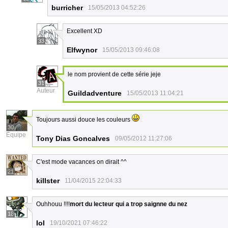
burricher
15/05/2013 04:52:26
Excellent XD
33
Elfwynor
15/05/2013 09:46:08
le nom provient de cette série jeje
31
Auteur
Guildadventure
15/05/2013 11:04:21
Toujours aussi douce les couleurs
30
Équipe
Tony Dias Goncalves
09/05/2012 11:27:06
C'est mode vacances on dirait ^^
21
killster
11/04/2015 22:04:33
Ouhhouu !!!!
mort du lecteur qui a trop saignne du nez
18
Iol
19/10/2021 07:46:22