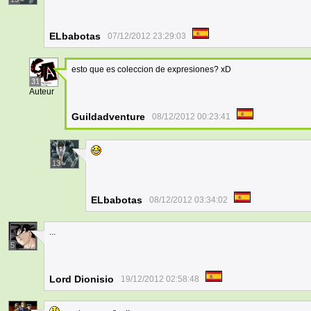
ELbabotas
07/12/2012 23:29:03
esto que es coleccion de expresiones? xD
31
Auteur
Guildadventure
08/12/2012 00:23:41
13
ELbabotas
08/12/2012 03:34:02
...
5
Lord Dionisio
19/12/2012 02:58:48