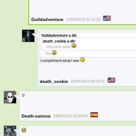
Guildadventure
01/04/2012 21:11:13
Guildadventure
a dit:
4
death_cookie
a dit:
very nice page
Thx
I compiliment what I see
death_cookie
02/04/2012 08:20:11
:0
30
Death-carioca
29/05/2012 21:09:54
13