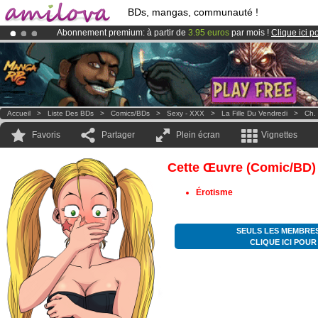
BDs, mangas, communauté !
Abonnement premium: à partir de
3.95 euros
par mois !
Clique ici p
Le
Kickstarter Amilova est désormais lancé
!.
Déjà 134393
membres
et 1208
BDs & Mangas
!
Accueil
>
Liste Des BDs
>
Comics/BDs
>
Sexy - XXX
>
La Fille Du Vendredi
>
Ch.
Favoris
Partager
Plein écran
Vignettes
Cette Œuvre (comic/BD)
Érotisme
SEULS LES MEMBRES
CLIQUE ICI POU