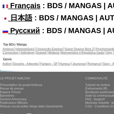
Français
: BDS / MANGAS | 
日本語
: BDS / MANGAS | A
Русский
: BDS / MANGAS | 
Top BDs / Manga
Amilova
Hémisphères
Chronoctis Express
Super Dragon Bros Z
Psychomant
Connection
Sethxfaye
Graped
Wisteria
Bienvenidos A República Gada
Only 
Genre
Action
Dessins - Artworks
Fantasy - SF
Humour
Jeunesse
Romance
Sexy - 
LE PROJET AMILOVA
COMMUNAUTÉ
Présentation du projet Amilova
Tutoriel du lecteur
Revue de presse
Évènements IRL
Espace Presse
Boutiques partenair
Bannières
Aider la communauté 
Devenir Annonceur
FAQ - Support
Partenaires Officiels
Monnaie virtuelle : l
Réseau social poker, blogs stats classements
CGU - Conditions d'ut