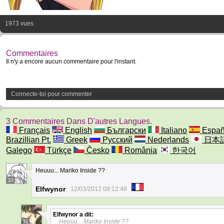
1973 vues
Commentaires
Il n'y a encore aucun commentaire pour l'instant.
Connecte-toi pour commenter
3 Commentaires Dans D'autres Langues.
Français
English
Български
Italiano
Españ
Brazillian Pt.
Greek
Русский
Nederlands
日本
Galego
Türkçe
Česko
România
한국어
Heuuu... Mariko Inside ??
33
Elfwynor
12/03/2012 09:12:48
Elfwynor
a dit:
Heuuu... Mariko Inside ??
35