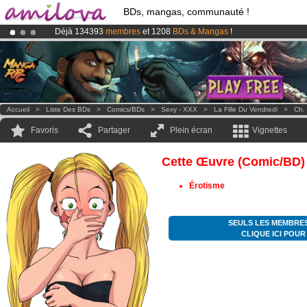
BDs, mangas, communauté !
Déjà 134393
membres
et 1208
BDs & Mangas
!
Abonnement premium: à partir de
3.95 euros
par mois !
Clique ici p
Le
Kickstarter Amilova est désormais lancé
!.
Accueil
>
Liste Des BDs
>
Comics/BDs
>
Sexy - XXX
>
La Fille Du Vendredi
>
Ch.
Favoris
Partager
Plein écran
Vignettes
Cette Œuvre (comic/BD)
Érotisme
SEULS LES MEMBRES
CLIQUE ICI POU