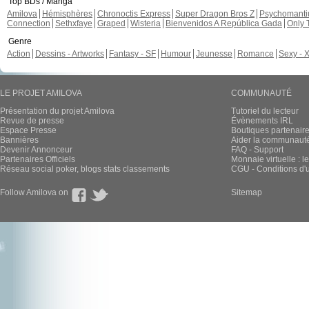
Top BDs / Manga
Amilova
Hémisphères
Chronoctis Express
Super Dragon Bros Z
Psychomant
Connection
Sethxfaye
Graped
Wisteria
Bienvenidos A República Gada
Only 
Genre
Action
Dessins - Artworks
Fantasy - SF
Humour
Jeunesse
Romance
Sexy - 
LE PROJET AMILOVA
COMMUNAUTÉ
Présentation du projet Amilova
Tutoriel du lecteur
Revue de presse
Évènements IRL
Espace Presse
Boutiques partenair
Bannières
Aider la communauté 
Devenir Annonceur
FAQ - Support
Partenaires Officiels
Monnaie virtuelle : l
Réseau social poker, blogs stats classements
CGU - Conditions d'ut
Follow Amilova on
Sitemap