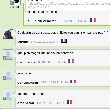
Oizofu
a dit:
17
Magnifique! quelle prouesse graphique et les couleurs.aw
Auteur
Lara je t'aime!!^^
Cette déclaration d'amour B-)
LaFille du vendredi
12/02/2012 11:33:33
Ce dessin de Lara est superbe. Et les couleurs, n'en parlons pas *_*
24
Dovah
27/10/2012 21:18:45
quel plan magnifique, bonne présentation
1
clempacos
05/04/2013 15:51:06
jolie dessin...
1
venusamour
08/04/2015 11:11:13
on dirait un peut jinx
1
arcanefan
19/07/2022 07:18:25