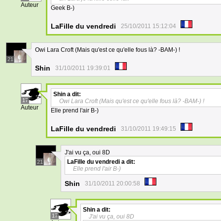
Auteur
Geek B-)
LaFille du vendredi
25/10/2011 15:12:04
Owi Lara Croft (Mais qu'est ce qu'elle fous là? -BAM-) !
21
Shin
31/10/2011 19:39:01
Shin
a dit:
17
Owi Lara Croft (Mais qu'est ce qu'elle fous là? -BAM-) !
Auteur
Elle prend l'air B-)
LaFille du vendredi
31/10/2011 19:49:15
J'ai vu ça, oui 8D
LaFille du vendredi
a dit:
21
Elle prend l'air B-)
Shin
31/10/2011 20:00:58
Shin
a dit:
17
J'ai vu ça, oui 8D