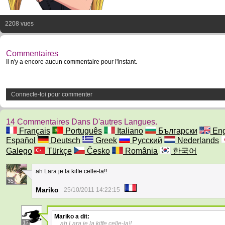
2208 vues
Commentaires
Il n'y a encore aucun commentaire pour l'instant.
Connecte-toi pour commenter
14 Commentaires Dans D'autres Langues.
Français
Português
Italiano
Български
Eng
Español
Deutsch
Greek
Русский
Nederlands
Galego
Türkçe
Česko
România
한국어
ah Lara je la kiffe celle-la!!
35
Mariko
25/10/2011 14:22:15
Mariko
a dit:
17
ah Lara je la kiffe celle-la!!