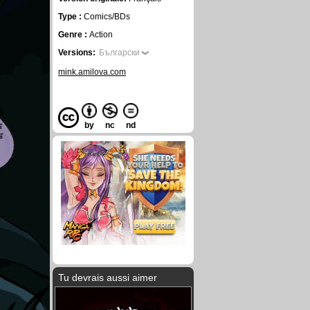
Type :
Comics/BDs
Genre :
Action
Versions:
Български
mink.amilova.com
by
nc
nd
Tu devrais aussi aimer