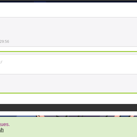
:29:56
:/
gues.
sh