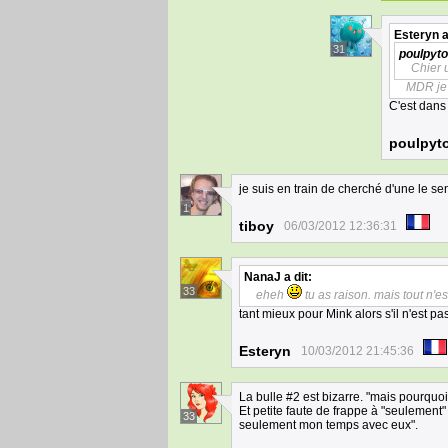
Esteryn
a
31
poulpyto
Chier 
MDR je 
C'est dans
poulpyt
je suis en train de cherché d'une le s
1
tiboy
06/03/2012 12:36:31
NanaJ
a dit:
33
eheh
tu as raison. mais tout n'
tant mieux pour Mink alors s'il n'est p
Esteryn
10/03/2012 21:45:36
La bulle #2 est bizarre. "mais pourquoi 
Et petite faute de frappe à "seulement" 
33
seulement mon temps avec eux".