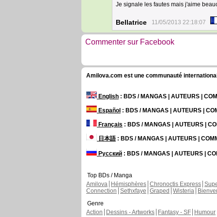
Je signale les fautes mais j'aime bea
Bellatrice
11/05/2013 22:18:07
Commenter sur Facebook
Amilova.com est une communauté internationale 
English
: BDS / MANGAS | AUTEURS | C
Español
: BDS / MANGAS | AUTEURS | C
Français
: BDS / MANGAS | AUTEURS | 
日本語
: BDS / MANGAS | AUTEURS | CO
Русский
: BDS / MANGAS | AUTEURS | 
Top BDs / Manga
Amilova
Hémisphères
Chronoctis Express
Supe
Connection
Sethxfaye
Graped
Wisteria
Bienve
Genre
Action
Dessins - Artworks
Fantasy - SF
Humour