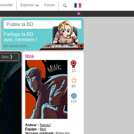
nnecter
Explorer
Forum
Publie ta BD
Partage ta BD
avec membres !
En savoir plus...
Mink
Suiv.
15
90
110
Auteur :
NanaJ
Équipe :
fikiri
Version originale:
Français