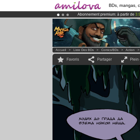
BDs, mangas, 
Abonnement premium: à partir de
3.
Le
Kickstarter Amilova est désormais
Déjà 100000
membres
et 1000
BDs 
Accueil
>
Liste Des BDs
>
Comics/BDs
>
Action
Favoris
Partager
Plein