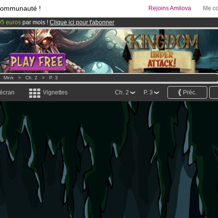
communauté !
Rejoins Amilova
Me co
95 euros
par mois !
Clique ici pour t'abonner
 lancé
!.
& Mangas
!
>
Mink
>
Ch. 2
>
P. 3
 écran
Vignettes
Ch. 2
P. 3
Préc.