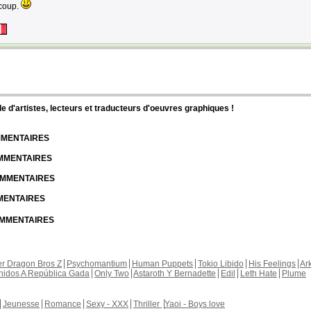
ucoup.
d'artistes, lecteurs et traducteurs d'oeuvres graphiques !
OMMENTAIRES
OMMENTAIRES
COMMENTAIRES
MMENTAIRES
COMMENTAIRES
r Dragon Bros Z
Psychomantium
Human Puppets
Tokio Libido
His Feelings
Ar
nidos A República Gada
Only Two
Astaroth Y Bernadette
Edil
Leth Hate
Plume
Jeunesse
Romance
Sexy - XXX
Thriller
Yaoi - Boys love