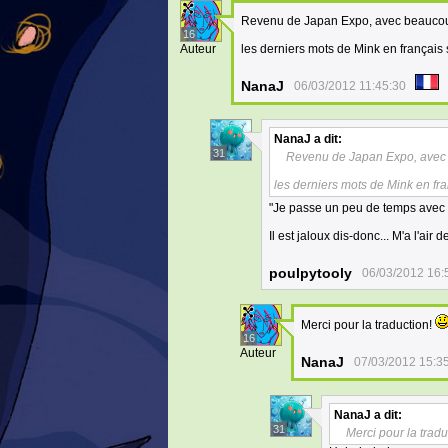
Revenu de Japan Expo, avec beaucoup
16
Auteur
les derniers mots de Mink en français 
NanaJ
06/03/2012 11:45:30
NanaJ
a dit:
31
Revenu de Japan Expo, avec 
les derniers mots de Mink en fra
"Je passe un peu de temps avec eu
Il est jaloux dis-donc... M'a l'air
poulpytooly
06/03/2012 16:
Merci pour la traduction!
16
Auteur
NanaJ
07/03/2012 15:3
NanaJ
a dit:
31
Merci pour la tradu