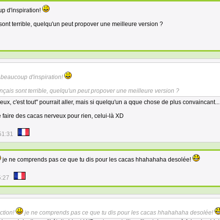
 d'inspiration!
sont terrible, quelqu'un peut propover une meilleure version ?
beaucoup d'inspiration!
nçais sont terrible, quelqu'un peut propover une meilleure version ?
x, c'est tout" pourrait aller, mais si quelqu'un a qque chose de plus convaincant..
 de faire des cacas nerveux pour rien, celui-là XD
51:31
je ne comprends pas ce que tu dis pour les cacas hhahahaha desolée!
5:27
ction!
je ne comprends pas ce que tu dis pour les cacas hhahahaha desolée!