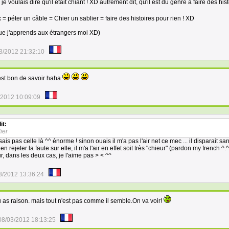
voulais dire qu'il était chiant ! XD autrement dit, qu'il est du genre à faire des his
= péter un câble = Chier un sablier = faire des histoires pour rien ! XD
ue j'apprends aux étrangers moi XD)
3/2012 21:32:10
est bon de savoir haha
/2012 10:09:09
it:
ier
s pas celle là ^^ énorme ! sinon ouais il m'a pas l'air net ce mec ... il disparait sa
à en rejeter la faute sur elle, il m'a l'air en effet soit très "chieur" (pardon my french ^.^'
r, dans les deux cas, je l'aime pas > < ^^
3/2012 13:36:24
 as raison. mais tout n'est pas comme il semble.On va voir!
08/03/2012 18:13:25