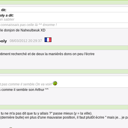
 dit:
oly
a dit:
un sablier
connaissais pas celle là ^^ énorme !
 le donjon de Naheulbeuk XD
ooly
08/03/2012 20:29:37
entiment recherché et de deux la maniérés dons on peu l'écrire
est pas comme il semble.On va voir!
as comme il semble son Arthur ^^
tu ne m'a pas dit que tu y allais ?" passe mieux (y = la ville).
(dernière bulle) en plus d'une mauvaise position, il faut plutôt écrire " mais je... je 