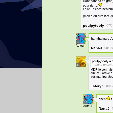
Hahahahaha en gros, je 
pour rien...
Faire un caca nerveux 
(mon dieu qu'est ce q
poulpytooly
07/0
hahaha mais c'
16
Auteur
NanaJ
08/03
poulpytooly
a d
Chier un sabl
33
MDR je connaissai
dire et il arrive 
très manipulateu
Esteryn
08/0
eheh
tu
16
Auteur
NanaJ