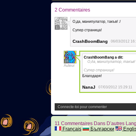
2 Commentaires
О,да, манипулатор, такъв! :/
11
Супер страница!
CrashBoomBang
06/03/2012 16
CrashBoomBang
a dit:
16
О,да, манипулатор, такъв! 
Auteur
Супер страница!
Благодаря!
NanaJ
07/03/2012 15:29:11
Connecte-toi pour commenter
11 Commentaires Dans D'autres Lan
Français
Български
Engli