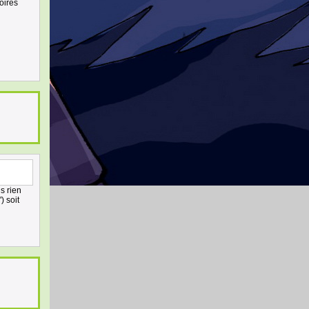
toires
ns rien
) soit