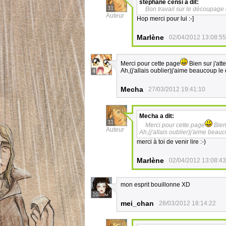
stephane censi
a dit:
31
Bon travail sur le découpage 
Auteur
Hop merci pour lui :-]
Marlène
02/04/2012 13:08:55
Merci pour cette page
Bien sur j'att
Ah,(j'allais oublier)j'aime beaucoup le
4
Mecha
27/03/2012 19:41:10
Mecha
a dit:
31
Merci pour cette page
Bien
Auteur
Ah,(j'allais oublier)j'aime beau
merci à toi de venir lire :-)
Marlène
02/04/2012 13:08:43
mon esprit bouillonne XD
10
mei_chan
28/03/2012 18:14:22