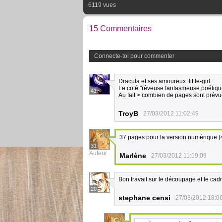
6119 vues
15 Commentaires
Connecte-toi pour commenter
Dracula et ses amoureux :little-girl: .
Le coté "rêveuse fantasmeuse poétique
41
Au fait > combien de pages sont prévue
TroyB
27/03/2012 11:02:49
37 pages pour la version numérique (
31
Auteur
Marlène
27/03/2012 11:19:09
Bon travail sur le découpage et le cad
20
stephane censi
27/03/2012 18:0