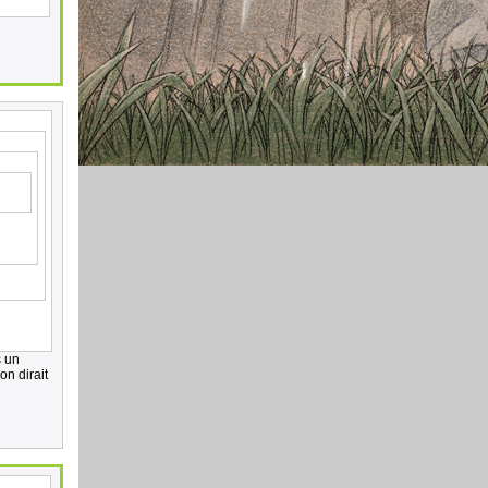
s un
n dirait