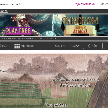
communauté !
Rejoins Amilova
Me co
 lancé
!.
95 euros
par mois !
Clique ici pour t'abonner
& Mangas
!
>
A La Recherche De Dracula
>
Ch. 1
>
P. 13
 écran
Vignettes
Ch. 1
P. 13
Préc.