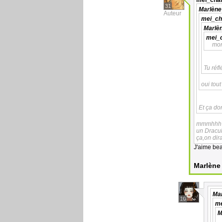
mei_cha
31
Marlène
Auteur
mei_ch
Marlè
mei_
mon
Tu réf
oui tout
Et ça don
mmmhhh b
un Dracul
ça,on dira
J'aime bea
Marlène
Ma
10
me
M