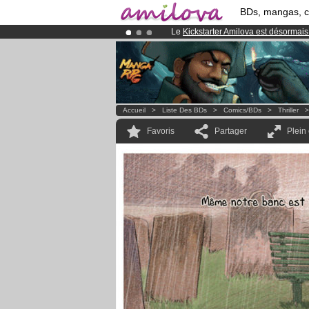
BDs, mangas, 
Le
Kickstarter Amilova est désormais
Abonnement premium: à partir de
3.
Déjà 100000
membres
et 1000
BDs 
Accueil
>
Liste Des BDs
>
Comics/BDs
>
Thriller
Favoris
Partager
Plein