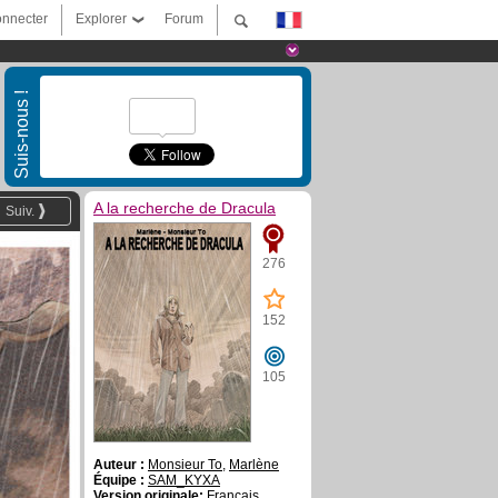
nnecter
Explorer
Forum
Suis-nous !
A la recherche de Dracula
Suiv.
276
152
105
Auteur :
Monsieur To
,
Marlène
Équipe :
SAM_KYXA
Version originale:
Français