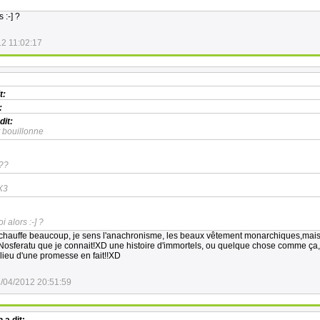
 :-] ?
12 11:02:17
t:
:
dit:
 bouillonne
???
!X3
 alors :-] ?
auffe beaucoup, je sens l'anachronisme, les beaux vêtement monarchiques,mai
Nosferatu que je connait!XD une histoire d'immortels, ou quelque chose comme ça,o
e lieu d'une promesse en fait!!XD
/04/2012 20:51:59