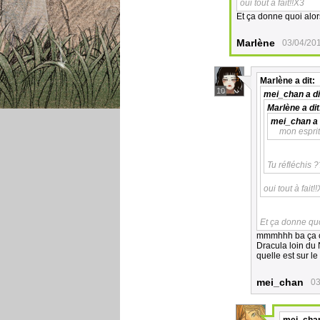
oui tout à fait!!X3
Et ça donne quoi alors
Marlène
03/04/20
Marlène
a dit:
10
mei_chan
a di
Marlène
a dit
mei_chan
a 
mon esprit
Tu réfléchis 
oui tout à fait!
Et ça donne quoi
mmmhhh ba ça ch
Dracula loin du 
quelle est sur l
mei_chan
03