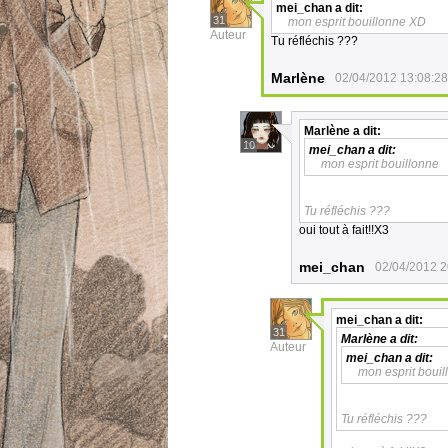
mei_chan
a dit:
31
mon esprit bouillonne XD
Auteur
Tu réfléchis ???
Marlène
02/04/2012 13:08:28
Marlène
a dit:
10
mei_chan
a dit:
mon esprit bouillonne
Tu réfléchis ???
oui tout à fait!!X3
mei_chan
02/04/2012 2
mei_chan
a dit:
31
Marlène
a dit:
Auteur
mei_chan
a dit:
mon esprit bouil
Tu réfléchis ???