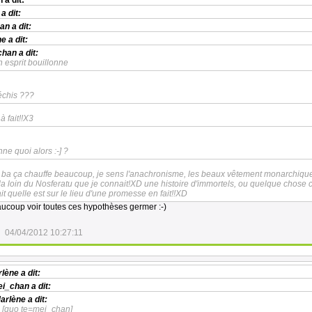
n
a dit:
a dit:
an
a dit:
ne
a dit:
chan
a dit:
 esprit bouillonne
léchis ???
 à fait!!X3
ne quoi alors :-] ?
a ça chauffe beaucoup, je sens l'anachronisme, les beaux vêtement monarchiqu
a loin du Nosferatu que je connait!XD une histoire d'immortels, ou quelque chos
it quelle est sur le lieu d'une promesse en fait!!XD
ucoup voir toutes ces hypothèses germer :-)
04/04/2012 10:27:11
rlène
a dit:
i_chan
a dit:
arlène
a dit:
[quo te=mei_chan]