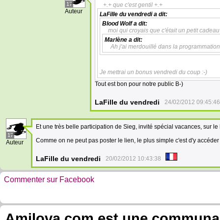
17
+.+ que c'est gentil +.+
Auteur
LaFille du vendredi
a dit:
Blood Wolf
a dit:
moi qui croyais que c'était un petit cadeau
Marlène
a dit:
Ah j'ai merdouillé dans la programmation,
Je mettrai un bonus vendredi du coup :-)
Tout est bon pour notre public B-)
LaFille du vendredi
24/02/2012 09:45:46
Et une très belle participation de Sieg, invité spécial vacances, sur le 
17
Comme on ne peut pas poster le lien, le plus simple c'est d'y accéde
Auteur
LaFille du vendredi
20/02/2012 10:43:38
Commenter sur Facebook
Amilova.com est une communauté