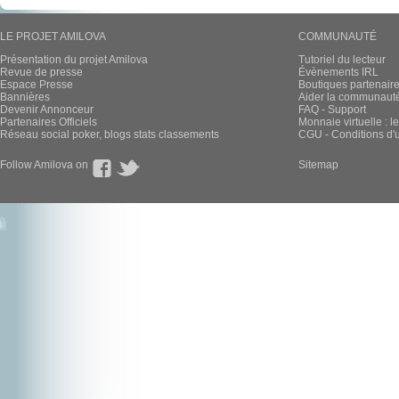
LE PROJET AMILOVA
COMMUNAUTÉ
Présentation du projet Amilova
Tutoriel du lecteur
Revue de presse
Évènements IRL
Espace Presse
Boutiques partenair
Bannières
Aider la communauté 
Devenir Annonceur
FAQ - Support
Partenaires Officiels
Monnaie virtuelle : l
Réseau social poker, blogs stats classements
CGU - Conditions d'ut
Follow Amilova on
Sitemap