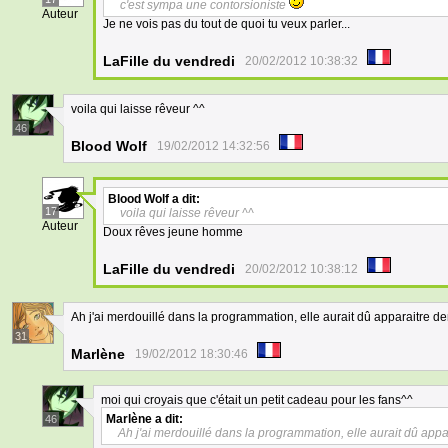
c'est sympa une contorsioniste
Auteur
Je ne vois pas du tout de quoi tu veux parler...
LaFille du vendredi
20/02/2012 10:38:32
voila qui laisse rêveur ^^
46
Blood Wolf
19/02/2012 14:32:56
Blood Wolf
a dit:
17
voila qui laisse rêveur ^^
Auteur
Doux rêves jeune homme
LaFille du vendredi
20/02/2012 10:38:12
Ah j'ai merdouillé dans la programmation, elle aurait dû apparaitre d
31
Marlène
19/02/2012 18:30:46
moi qui croyais que c'était un petit cadeau pour les fans^^
Marlène
a dit:
46
Ah j'ai merdouillé dans la programmation, elle aurait dû appa