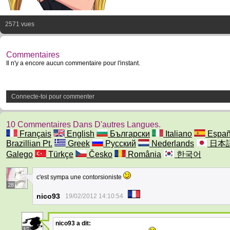
2571 vues
Commentaires
Il n'y a encore aucun commentaire pour l'instant.
Connecte-toi pour commenter
10 Commentaires Dans D'autres Langues.
Français
English
Български
Italiano
Españ
Brazillian Pt.
Greek
Русский
Nederlands
日本
Galego
Türkçe
Česko
România
한국어
c'est sympa une contorsioniste
28
nico93
19/02/2012 14:10:54
nico93
a dit:
17