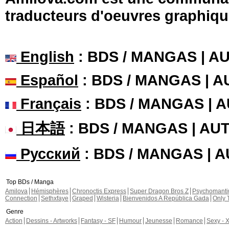
traducteurs d'oeuvres graphiqu
English
: BDS / MANGAS | 
Español
: BDS / MANGAS | 
Français
: BDS / MANGAS | 
日本語
: BDS / MANGAS | A
Русский
: BDS / MANGAS | 
Top BDs / Manga
Amilova
Hémisphères
Chronoctis Express
Super Dragon Bros Z
Psychomant
Connection
Sethxfaye
Graped
Wisteria
Bienvenidos A República Gada
Only 
Genre
Action
Dessins - Artworks
Fantasy - SF
Humour
Jeunesse
Romance
Sexy - 