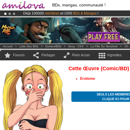
BDs, mangas, communauté !
Déjà 100000
membres
et 1000
BDs & Mangas
!
Le
Kickstarter Amilova est désormais lancé
!.
Abonnement premium: à partir de
3.95 euros
par mois !
Clique ici p
Accueil
>
Liste Des BDs
>
Comics/BDs
>
Sexy - XXX
>
La Fille Du Vendredi
>
Ch.
Favoris
Partager
Plein écran
Vignettes
Cette Œuvre (comic/BD)
Érotisme
SEULS LES MEMBRES
CLIQUE ICI POU