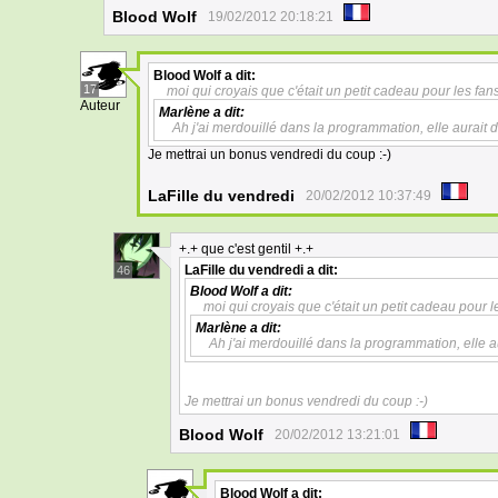
Blood Wolf
19/02/2012 20:18:21
Blood Wolf
a dit:
17
moi qui croyais que c'était un petit cadeau pour les fan
Auteur
Marlène
a dit:
Ah j'ai merdouillé dans la programmation, elle aurait 
Je mettrai un bonus vendredi du coup :-)
LaFille du vendredi
20/02/2012 10:37:49
+.+ que c'est gentil +.+
LaFille du vendredi
a dit:
46
Blood Wolf
a dit:
moi qui croyais que c'était un petit cadeau pour l
Marlène
a dit:
Ah j'ai merdouillé dans la programmation, elle a
Je mettrai un bonus vendredi du coup :-)
Blood Wolf
20/02/2012 13:21:01
Blood Wolf
a dit: