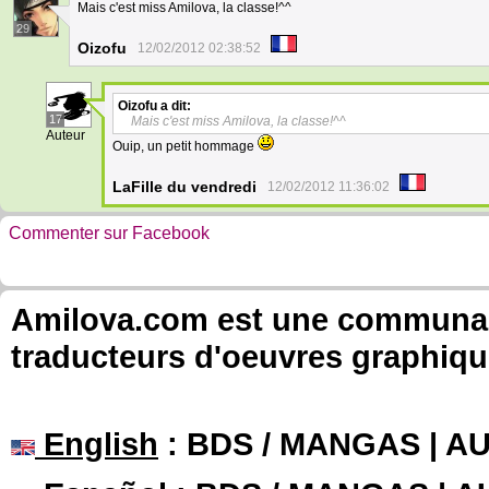
Mais c'est miss Amilova, la classe!^^
29
Oizofu
12/02/2012 02:38:52
Oizofu
a dit:
17
Mais c'est miss Amilova, la classe!^^
Auteur
Ouip, un petit hommage
LaFille du vendredi
12/02/2012 11:36:02
Commenter sur Facebook
Amilova.com est une communauté
traducteurs d'oeuvres graphiqu
English
: BDS / MANGAS | 