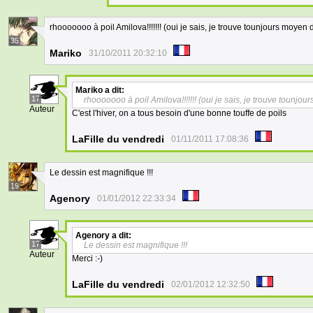
rhooooooo à poil Amilova!!!!!!! (oui je sais, je trouve tounjours moyen 
35
Mariko
31/10/2011 20:32:10
Mariko
a dit:
17
rhooooooo à poil Amilova!!!!!!! (oui je sais, je trouve tounjou
Auteur
C'est l'hiver, on a tous besoin d'une bonne touffe de poils
LaFille du vendredi
01/11/2011 17:08:36
Le dessin est magnifique !!!
19
Agenory
01/01/2012 22:33:34
Agenory
a dit:
17
Le dessin est magnifique !!!
Auteur
Merci :-)
LaFille du vendredi
02/01/2012 12:32:50