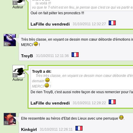
17
la voilà !!!
Auteur
vu que le T-shirt est en feu, je pense que c'est ce qui va partir 
Oué on fait péter les pronostics !!!
LaFille du vendredi
31/10/2011 12:32:27
Très très classe, en voyant ce dessin mon cœur déborde d'émotions in
41
MERCI
!
TroyB
31/10/2011 12:11:36
TroyB
a dit:
17
Très très classe, en voyant ce dessin mon cœur déborde d'émo
Auteur
demain
.
MERCI
!
De rien TroyB, c'est aussi notre façon de vous remercier pour l'acc
LaFille du vendredi
31/10/2011 12:28:22
Elle ressemble au héros d'Etat des Lieux avec une perruque
.
31
Kinkgirl
31/10/2011 12:26:11