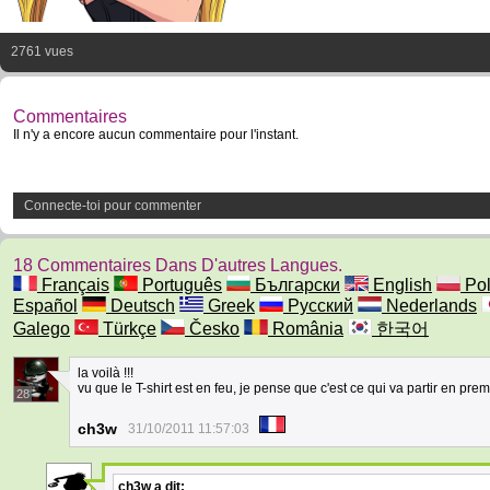
2761 vues
Commentaires
Il n'y a encore aucun commentaire pour l'instant.
Connecte-toi pour commenter
18 Commentaires Dans D'autres Langues.
Français
Português
Български
English
Pol
Español
Deutsch
Greek
Русский
Nederlands
Galego
Türkçe
Česko
România
한국어
la voilà !!!
vu que le T-shirt est en feu, je pense que c'est ce qui va partir en prem
28
ch3w
31/10/2011 11:57:03
ch3w
a dit: