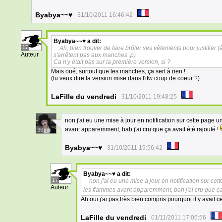
Byabya~~♥
31/10/2011 16:46:42
Byabya~~♥
a dit:
17
Ah, bien trouver de faire brûler ses vêtements pour justifie
Auteur
s'arrêtent pas aux manches :p)
Ca n'y était pas sur la première version, si ?
Mais oué, surtout que les manches, ça sert à rien !
(tu veux dire la version mise dans l'itw coup de coeur ?)
LaFille du vendredi
31/10/2011 19:48:25
non j'ai eu une mise à jour en notification sur cette page
avant apparemment, bah j'ai cru que ça avait été rajouté !
36
Byabya~~♥
31/10/2011 19:56:42
Byabya~~♥
a dit:
17
non j'ai eu une mise à jour en notification sur c
Auteur
les flammes avant apparemment, bah j'ai cru que ça 
Ah oui j'ai pas très bien compris pourquoi il y avait cett
LaFille du vendredi
01/11/2011 17:06:56