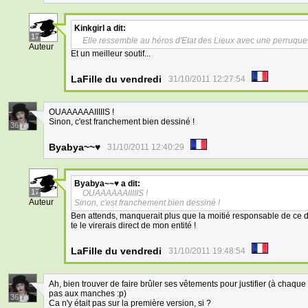
Kinkgirl
a dit:
17
Elle ressemble au héros d'Etat des Lieux avec une perruqu
Auteur
Et un meilleur soutif...
LaFille du vendredi
31/10/2011 12:27:54
OUAAAAAAIIIIIS !
Sinon, c'est franchement bien dessiné !
36
Byabya~~♥
31/10/2011 12:40:29
Byabya~~♥
a dit:
17
OUAAAAAAIIIIIS !
Auteur
Sinon, c'est franchement bien dessiné !
Ben attends, manquerait plus que la moitié responsable de ce d
te le virerais direct de mon entité !
LaFille du vendredi
31/10/2011 19:48:54
Ah, bien trouver de faire brûler ses vêtements pour justifier (à chaqu
pas aux manches :p)
36
Ca n'y était pas sur la première version, si ?