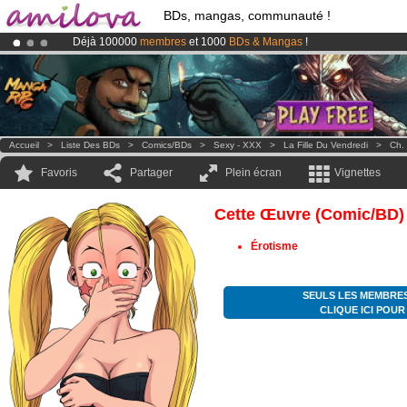
BDs, mangas, communauté !
Déjà 100000
membres
et 1000
BDs & Mangas
!
Abonnement premium: à partir de
3.95 euros
par mois !
Clique ici p
Le
Kickstarter Amilova est désormais lancé
!.
Accueil
>
Liste Des BDs
>
Comics/BDs
>
Sexy - XXX
>
La Fille Du Vendredi
>
Ch.
Favoris
Partager
Plein écran
Vignettes
Cette Œuvre (comic/BD)
Érotisme
SEULS LES MEMBRES
CLIQUE ICI POU