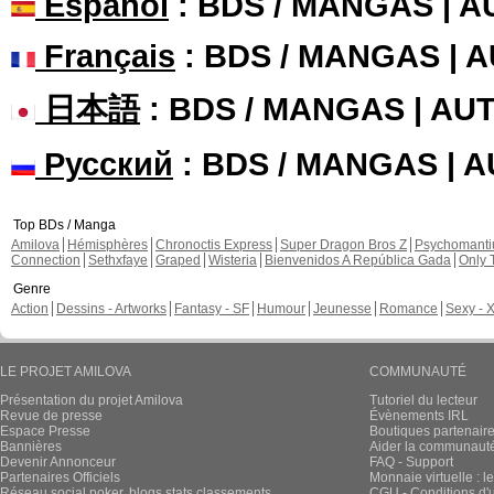
Español
: BDS / MANGAS | 
Français
: BDS / MANGAS | 
日本語
: BDS / MANGAS | A
Русский
: BDS / MANGAS | 
Top BDs / Manga
Amilova
Hémisphères
Chronoctis Express
Super Dragon Bros Z
Psychomant
Connection
Sethxfaye
Graped
Wisteria
Bienvenidos A República Gada
Only 
Genre
Action
Dessins - Artworks
Fantasy - SF
Humour
Jeunesse
Romance
Sexy - 
LE PROJET AMILOVA
COMMUNAUTÉ
Présentation du projet Amilova
Tutoriel du lecteur
Revue de presse
Évènements IRL
Espace Presse
Boutiques partenair
Bannières
Aider la communauté 
Devenir Annonceur
FAQ - Support
Partenaires Officiels
Monnaie virtuelle : l
Réseau social poker, blogs stats classements
CGU - Conditions d'ut