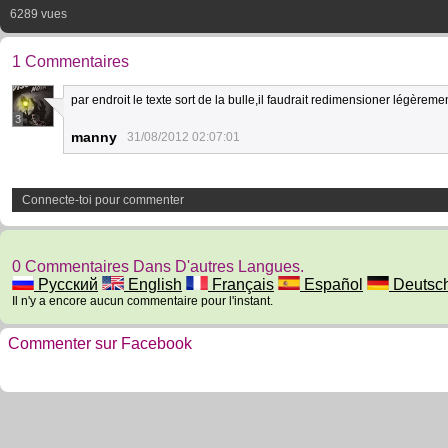
6289 vues
1 Commentaires
par endroit le texte sort de la bulle,il faudrait redimensioner légèremen
3
manny
31/08/2012 02:07:01
Connecte-toi pour commenter
0 Commentaires Dans D'autres Langues.
Русский
English
Français
Español
Deutsc
Il n'y a encore aucun commentaire pour l'instant.
Commenter sur Facebook