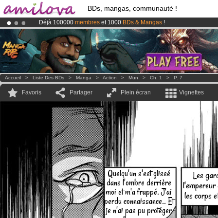
BDs, mangas, communauté !
Déjà 100000
membres
et 1000
BDs & Mangas
!
Abonnement premium: à partir de
3.95 euros
par mois !
Clique ici p
Le
Kickstarter Amilova est désormais lancé
!.
Accueil
>
Liste Des BDs
>
Manga
>
Action
>
Mun
>
Ch. 1
>
P. 7
Favoris
Partager
Plein écran
Vignettes
Quelqu'un s'est glissé
Les gard
dans l'ombre derrière
l'empereur 
moi et m'a frappé. J'ai
les corps e
perdu connaissance.. Et
je n'ai pas pu protéger