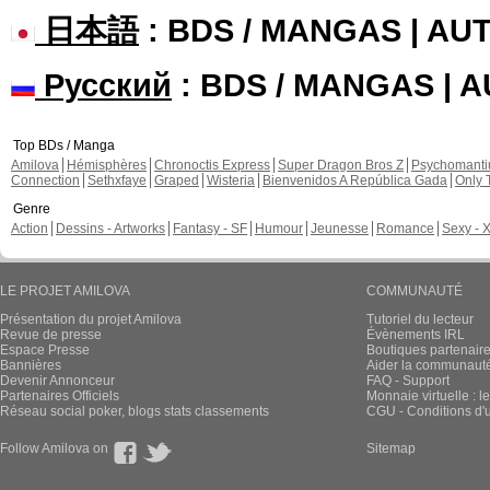
日本語
: BDS / MANGAS | A
Русский
: BDS / MANGAS | 
Top BDs / Manga
Amilova
Hémisphères
Chronoctis Express
Super Dragon Bros Z
Psychomant
Connection
Sethxfaye
Graped
Wisteria
Bienvenidos A República Gada
Only 
Genre
Action
Dessins - Artworks
Fantasy - SF
Humour
Jeunesse
Romance
Sexy - 
LE PROJET AMILOVA
COMMUNAUTÉ
Présentation du projet Amilova
Tutoriel du lecteur
Revue de presse
Évènements IRL
Espace Presse
Boutiques partenair
Bannières
Aider la communauté 
Devenir Annonceur
FAQ - Support
Partenaires Officiels
Monnaie virtuelle : l
Réseau social poker, blogs stats classements
CGU - Conditions d'ut
Follow Amilova on
Sitemap