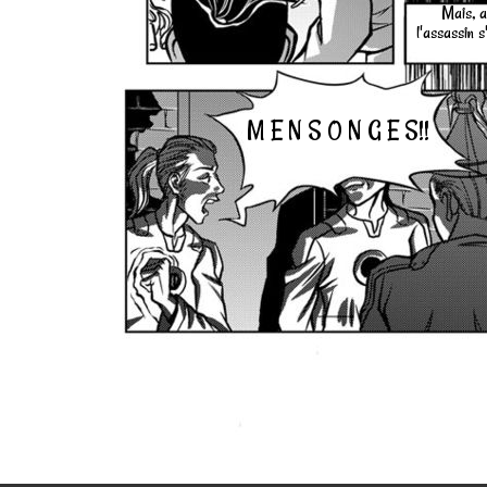
Mais, a
l'assassin s
M E N S O N G E S!!