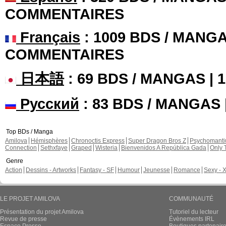
COMMENTAIRES
Français
: 1009 BDS / MANGA
COMMENTAIRES
日本語
: 69 BDS / MANGAS |
Русский
: 83 BDS / MANGAS
Top BDs / Manga
Amilova
Hémisphères
Chronoctis Express
Super Dragon Bros Z
Psychomant
Connection
Sethxfaye
Graped
Wisteria
Bienvenidos A República Gada
Only 
Genre
Action
Dessins - Artworks
Fantasy - SF
Humour
Jeunesse
Romance
Sexy - 
LE PROJET AMILOVA
COMMUNAUTÉ
Présentation du projet Amilova
Tutoriel du lecteur
Revue de presse
Évènements IRL