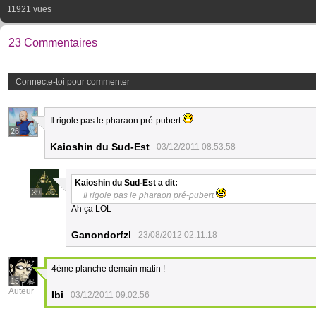
11921 vues
23 Commentaires
Connecte-toi pour commenter
Il rigole pas le pharaon pré-pubert
26
Kaioshin du Sud-Est
03/12/2011 08:53:58
Kaioshin du Sud-Est
a dit:
39
Il rigole pas le pharaon pré-pubert
Ah ça LOL
Ganondorfzl
23/08/2012 02:11:18
4ème planche demain matin !
15
Auteur
Ibi
03/12/2011 09:02:56