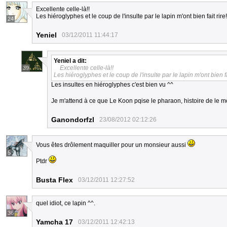
Excellente celle-là!!
Les hiéroglyphes et le coup de l'insulte par le lapin m'ont bien fait rire!
24
Yeniel
03/12/2011 11:44:17
Yeniel
a dit:
Excellente celle-là!!
39
Les hiéroglyphes et le coup de l'insulte par le lapin m'ont bien fai
Les insultes en hiéroglyphes c'est bien vu ^^
Je m'attend à ce que Le Koon pqise le pharaon, histoire de le 
Ganondorfzl
23/08/2012 02:12:26
Vous êtes drôlement maquiller pour un monsieur aussi
5
Ptdr
Busta Flex
03/12/2011 12:27:52
quel idiot, ce lapin ^^.
36
Yamcha 17
03/12/2011 12:42:13