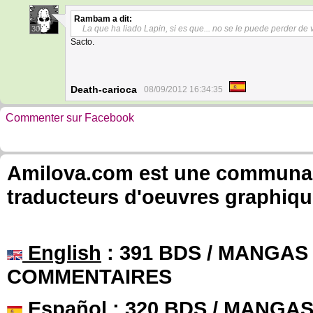
Rambam
a dit:
La que ha liado Lapin, si es que... no se le puede perder de
30
Sacto.
Death-carioca
08/09/2012 16:34:35
Commenter sur Facebook
Amilova.com est une communauté
traducteurs d'oeuvres graphiqu
English
: 391 BDS / MANGAS 
COMMENTAIRES
Español
: 320 BDS / MANGAS 