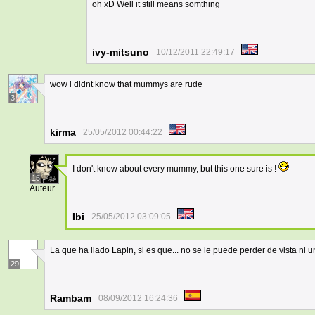
oh xD Well it still means somthing
ivy-mitsuno
10/12/2011 22:49:17
wow i didnt know that mummys are rude
3
kirma
25/05/2012 00:44:22
I don't know about every mummy, but this one sure is !
15
Auteur
Ibi
25/05/2012 03:09:05
La que ha liado Lapin, si es que... no se le puede perder de vista n
29
Rambam
08/09/2012 16:24:36