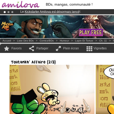
BDs, mangas, communauté !
Le
Kickstarter Amilova est désormais lancé
!.
Abonnement premium: à partir de
3.95 euros
par mois !
Clique ici p
Déjà 100000
membres
et 1000
BDs & Mangas
!
Accueil
>
Liste Des BDs
>
Comics/BDs
>
Humour
>
Lapin Et Tortue
>
Ch. 11
>
Favoris
Partager
Plein écran
Vignettes