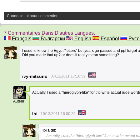
Connecte-toi pour commenter
7 Commentaires Dans D'autres Langues.
Français
Български
English
Español
Русс
I used to know the Egypt "letters" but years go passed and ppl forget 
Did you made that up? or does it really mean something?
7
ivy-mitsuno
07/12/2011 17:16:59
Actually, I used a "hieroglyph-like" font to write actual rude words
15
Auteur
Ibi
10/12/2011 16:00:25
Ibi
a dit:
7
Actually, I used a "hieroglyph-like" font to write actual r