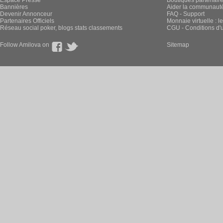
Espace Presse
Boutiques partenair
Bannières
Aider la communauté 
Devenir Annonceur
FAQ - Support
Partenaires Officiels
Monnaie virtuelle : l
Réseau social poker, blogs stats classements
CGU - Conditions d'ut
Follow Amilova on
Sitemap