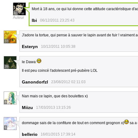
Mort à 18 ans, ce qui lui donne cette attitude caractéristique d'
15
Auteur
Ibi
06/12/2011 23:25:43
J'adore la tortue, qui pense à sauver le lapin avant de fuir ! vraiment
33
Esteryn
10/12/2011 10:05:38
le Dawa
39
Il est peu coincé l'adolescent pré-pubère LOL
Ganondorfzl
23/08/2012 02:11:03
Nan mais ce lapin, que des boulettes x)
8
Miizu
17/03/2013 13:15:26
dommage sais de la confiture de tout en commont grognon x)
sa a 
6
bellerio
16/01/2015 17:39:14