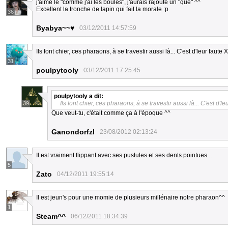
j'aime le "comme j'ai les boules", j'aurais rajouté un "que" ^^
Excellent la tronche de lapin qui fait la morale :p
36
Byabya~~♥
03/12/2011 14:57:59
Ils font chier, ces pharaons, à se travestir aussi là... C'est d'leur faute 
31
poulpytooly
03/12/2011 17:25:45
poulpytooly
a dit:
Ils font chier, ces pharaons, à se travestir aussi là... C'est d'le
39
Que veut-tu, c'était comme ça à l'époque ^^
Ganondorfzl
23/08/2012 02:13:24
Il est vraiment flippant avec ses pustules et ses dents pointues...
5
Zato
04/12/2011 19:55:14
Il est jeun's pour une momie de plusieurs millénaire notre pharaon^^
1
Steam^^
06/12/2011 18:34:39