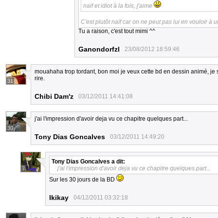
naif et idiot à la fois, j'aime
C'est plutôt naïf car on ne peut pas lui en vouloir à 
Tu a raison, c'est tout mimi ^^
Ganondorfzl
23/08/2012 18:59:46
mouahaha trop tordant, bon moi je veux cette bd en dessin animé, je s
rire.
31
Chibi Dam'z
03/12/2011 14:41:08
j'ai l'impression d'avoir deja vu ce chapitre quelques part...
30
Tony Dias Goncalves
03/12/2011 14:49:20
Tony Dias Goncalves
a dit:
j'ai l'impression d'avoir deja vu ce chapitre quelques part...
7
Sur les 30 jours de la BD
Ikikay
04/12/2011 03:32:18