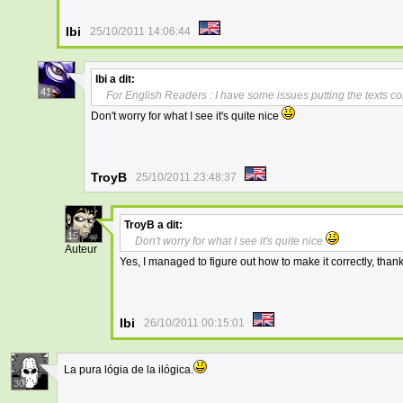
Ibi
25/10/2011 14:06:44
Ibi
a dit:
41
For English Readers : I have some issues putting the texts correct
Don't worry for what I see it's quite nice
TroyB
25/10/2011 23:48:37
TroyB
a dit:
15
Don't worry for what I see it's quite nice
Auteur
Yes, I managed to figure out how to make it correctly, thank
Ibi
26/10/2011 00:15:01
La pura lógia de la ilógica.
30