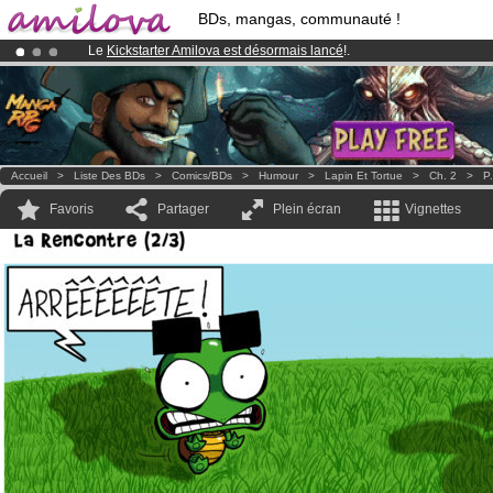
BDs, mangas, communauté !
Le
Kickstarter Amilova est désormais lancé
!.
Abonnement premium: à partir de
3.95 euros
par mois !
Clique ici p
Déjà 100000
membres
et 1000
BDs & Mangas
!
Accueil
>
Liste Des BDs
>
Comics/BDs
>
Humour
>
Lapin Et Tortue
>
Ch. 2
>
P.
Favoris
Partager
Plein écran
Vignettes