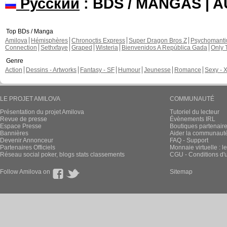
Русский
: BDS / MANGAS | 
Top BDs / Manga
Amilova
Hémisphères
Chronoctis Express
Super Dragon Bros Z
Psychomant
Connection
Sethxfaye
Graped
Wisteria
Bienvenidos A República Gada
Only 
Genre
Action
Dessins - Artworks
Fantasy - SF
Humour
Jeunesse
Romance
Sexy - 
LE PROJET AMILOVA
COMMUNAUTÉ
Présentation du projet Amilova
Tutoriel du lecteur
Revue de presse
Évènements IRL
Espace Presse
Boutiques partenair
Bannières
Aider la communauté 
Devenir Annonceur
FAQ - Support
Partenaires Officiels
Monnaie virtuelle : l
Réseau social poker, blogs stats classements
CGU - Conditions d'ut
Follow Amilova on
Sitemap