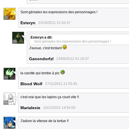
Sont géniales les expressions des personnages !
33
Esteryn
23/10/2011 21:04:37
Esteryn
a dit:
Sont géniales les expressions des personnages !
39
J'avoue, c'est tordant
Ganondorfzl
23/08/2012 01:19:37
la carotte qui tombe à pic
46
Blood Wolf
27/11/2011 21:55:45
c'est vrai que les lapins ça court vite !!
50
Marialexie
10/12/2011 14:54:00
J'adore la vitesse de la tortue !!
24