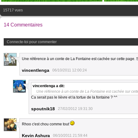
15717 vues
14 Commentaires
Connecte-toi pour commenter
Une référence à un conte de La Fontaine est cachée sur cette page. 
29
vincentlenga
06/10/2011 12:00:24
vincentlenga
a dit:
24
Une référence à un conte de La Fontaine est cachée sur cett
Ca serait pas le lièvre et la tortue de la fontaine ? ^^
spoutnik18
27/02/2012 19:31:30
Rhoo c'est chou comme tout
5
Kevin Ashura
06/10/2011 21:59:44