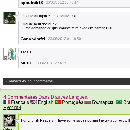
spoutnik18
20/01/2012 17:42:14
La fable du lapin et de la tortue LOL
39
Quoi de neuf docteur ?
JE me demande ce qu'il compte faire avec ette carotte LOL
Ganondorfzl
23/08/2012 01:18:50
Tada!!! ^^
8
Miizu
17/03/2013 12:54:05
Connecte-toi pour commenter
4 Commentaires Dans D'autres Langues.
Français
English
Português
Български
Braz
Русский
For English Readers : I have some issues putting the texts correctly. I'll 
15
Auteur