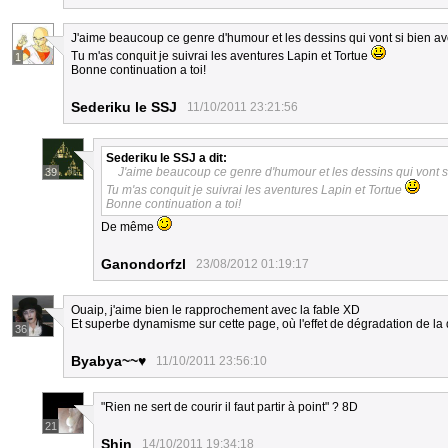
J'aime beaucoup ce genre d'humour et les dessins qui vont si bien av
Tu m'as conquit je suivrai les aventures Lapin et Tortue
1
Bonne continuation a toi!
Sederiku le SSJ
11/10/2011 23:21:56
Sederiku le SSJ
a dit:
J'aime beaucoup ce genre d'humour et les dessins qui vont s
39
Tu m'as conquit je suivrai les aventures Lapin et Tortue
Bonne continuation a toi!
De même
Ganondorfzl
23/08/2012 01:19:17
Ouaip, j'aime bien le rapprochement avec la fable XD
Et superbe dynamisme sur cette page, où l'effet de dégradation de la 
36
Byabya~~♥
11/10/2011 23:56:10
"Rien ne sert de courir il faut partir à point" ? 8D
21
Shin
14/10/2011 19:34:18