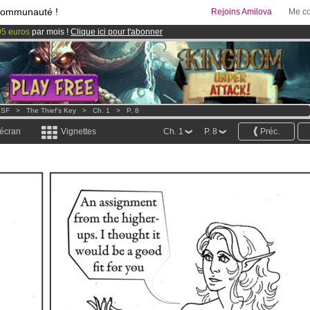
communauté !
Rejoins Amilova
Me co
95 euros
par mois !
Clique ici pour t'abonner
& Mangas
!
 lancé
!.
 SF
>
The Thief's Key
>
Ch. 1
>
P. 8
 écran
Vignettes
Ch. 1
P. 8
Préc.