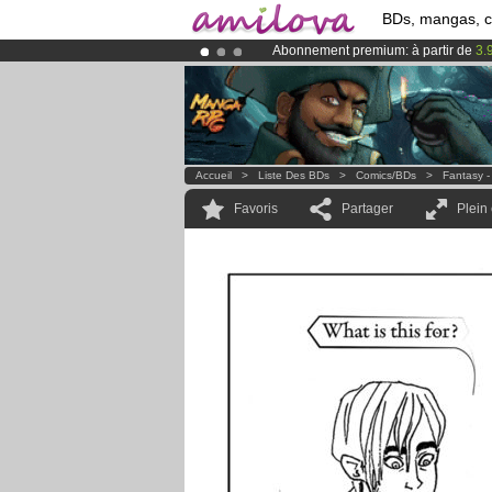
BDs, mangas, 
Abonnement premium: à partir de
3.
Déjà 134393
membres
et 1208
BDs 
Le
Kickstarter Amilova est désormais
Accueil
>
Liste Des BDs
>
Comics/BDs
>
Fantasy -
Favoris
Partager
Plein