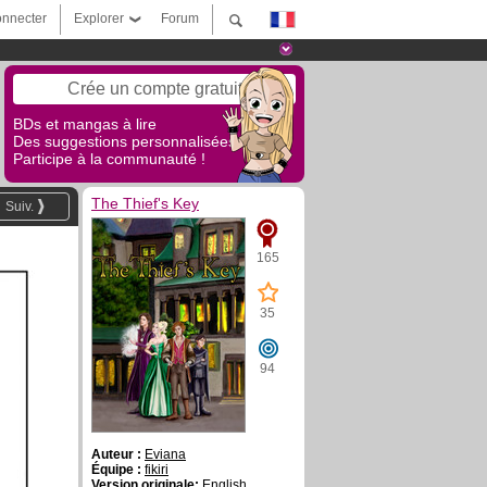
nnecter
Explorer
Forum
Crée un compte gratuit
BDs et mangas à lire
Des suggestions personnalisées !
Participe à la communauté !
The Thief's Key
Suiv.
165
35
94
Auteur :
Eviana
Équipe :
fikiri
Version originale:
English