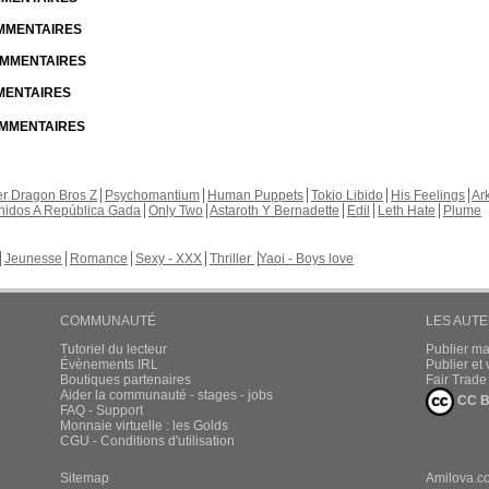
OMMENTAIRES
COMMENTAIRES
MMENTAIRES
COMMENTAIRES
r Dragon Bros Z
Psychomantium
Human Puppets
Tokio Libido
His Feelings
Ar
nidos A República Gada
Only Two
Astaroth Y Bernadette
Edil
Leth Hate
Plume
Jeunesse
Romance
Sexy - XXX
Thriller
Yaoi - Boys love
COMMUNAUTÉ
LES AUT
Tutoriel du lecteur
Publier m
Évènements IRL
Publier e
Boutiques partenaires
Fair Trad
Aider la communauté - stages - jobs
CC B
FAQ - Support
Monnaie virtuelle : les Golds
CGU - Conditions d'utilisation
Sitemap
Amilova.c