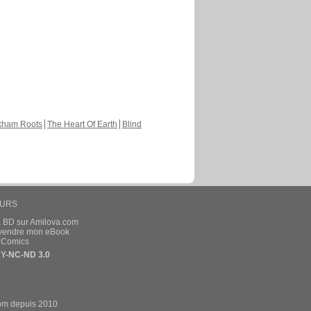
kham Roots
The Heart Of Earth
Blind
EURS
a BD sur Amilova.com
t vendre mon eBook
e Comics
Y-NC-ND 3.0
om depuis 2010