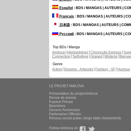
Español
: BDS / MANGAS | AUTEURS | C
Français
: BDS / MANGAS | AUTEURS | 
日本語
: BDS / MANGAS | AUTEURS | CO
Русский
: BDS / MANGAS | AUTEURS | 
Top BDs / Manga
Amilova
Hémisphères
Chronoctis Express
Supe
Connection
Sethxfaye
Graped
Wisteria
Bienve
Genre
Action
Dessins - Artworks
Fantasy - SF
Humour
LE PROJET AMILOVA
Présentation du projet Amilova
Revue de presse
Espace Presse
Bannières
Devenir Annonceur
Partenaires Officiels
Réseau social poker, blogs stats classements
Follow Amilova on