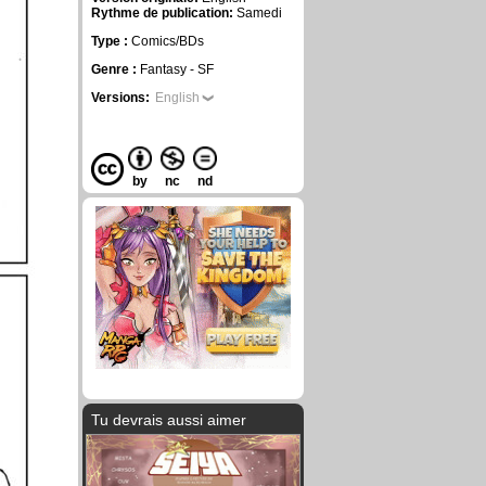
Rythme de publication:
Samedi
Type :
Comics/BDs
Genre :
Fantasy - SF
Versions:
English
by
nc
nd
Tu devrais aussi aimer