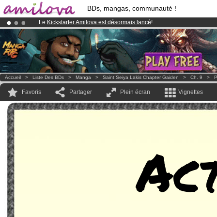
BDs, mangas, communauté !
Le
Kickstarter Amilova est désormais lancé
!.
Déjà 134393
membres
et 1208
BDs & Mangas
!
Abonnement premium: à partir de
3.95 euros
par mois !
Clique ici p
Accueil
>
Liste Des BDs
>
Manga
>
Saint Seiya Lakis Chapter Gaiden
>
Ch. 9
>
P
Favoris
Partager
Plein écran
Vignettes
Act