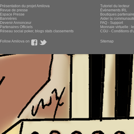
Présentation du projet Amilova
Tutoriel du lecteur
Revue de presse
Évènements IRL
Espace Presse
Boutiques partenair
Bannières
Aider la communauté 
Devenir Annonceur
FAQ - Support
Partenaires Officiels
Monnaie virtuelle : l
Réseau social poker, blogs stats classements
CGU - Conditions d'ut
Follow Amilova on
Sitemap