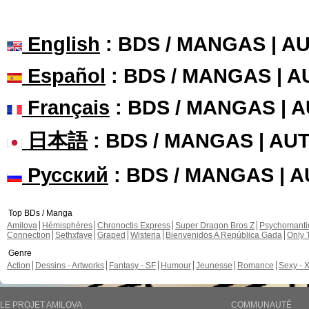
English
: BDS / MANGAS | 
Español
: BDS / MANGAS | 
Français
: BDS / MANGAS | 
日本語
: BDS / MANGAS | A
Русский
: BDS / MANGAS | 
Top BDs / Manga
Amilova
Hémisphères
Chronoctis Express
Super Dragon Bros Z
Psychomant
Connection
Sethxfaye
Graped
Wisteria
Bienvenidos A República Gada
Only 
Genre
Action
Dessins - Artworks
Fantasy - SF
Humour
Jeunesse
Romance
Sexy - 
LE PROJET AMILOVA
COMMUNAUTÉ