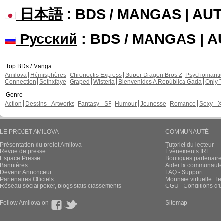
日本語
: BDS / MANGAS | A
Русский
: BDS / MANGAS | 
Top BDs / Manga
Amilova
Hémisphères
Chronoctis Express
Super Dragon Bros Z
Psychomant
Connection
Sethxfaye
Graped
Wisteria
Bienvenidos A República Gada
Only 
Genre
Action
Dessins - Artworks
Fantasy - SF
Humour
Jeunesse
Romance
Sexy - 
LE PROJET AMILOVA
COMMUNAUTÉ
Présentation du projet Amilova
Tutoriel du lecteur
Revue de presse
Évènements IRL
Espace Presse
Boutiques partenair
Bannières
Aider la communauté 
Devenir Annonceur
FAQ - Support
Partenaires Officiels
Monnaie virtuelle : l
Réseau social poker, blogs stats classements
CGU - Conditions d'ut
Follow Amilova on
Sitemap