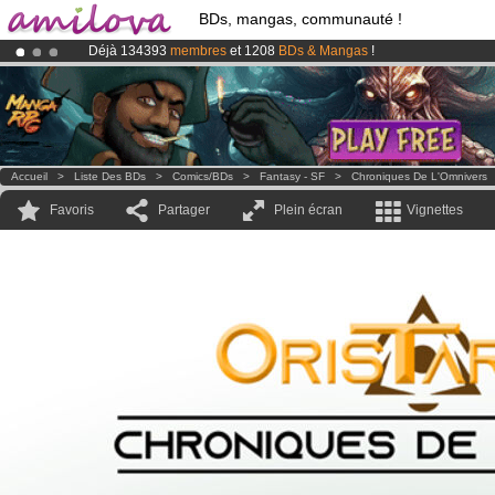
BDs, mangas, communauté !
Déjà 134393
membres
et 1208
BDs & Mangas
!
Le
Kickstarter Amilova est désormais lancé
!.
Abonnement premium: à partir de
3.95 euros
par mois !
Clique ici p
Accueil
>
Liste Des BDs
>
Comics/BDs
>
Fantasy - SF
>
Chroniques De L'Omnivers
Favoris
Partager
Plein écran
Vignettes