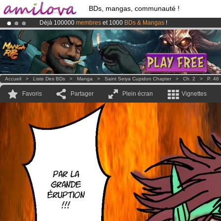
BDs, mangas, communauté !
Déjà 100000
membres
et 1000
BDs & Mangas
!
Le
Kickstarter Amilova est désormais lancé
!.
Abonnement premium: à partir de
3.95 euros
par mois !
Clique ici p
Accueil
>
Liste Des BDs
>
Manga
>
Saint Seiya Cupidon Chapter
>
Ch. 2
>
P. 46
Favoris
Partager
Plein écran
Vignettes