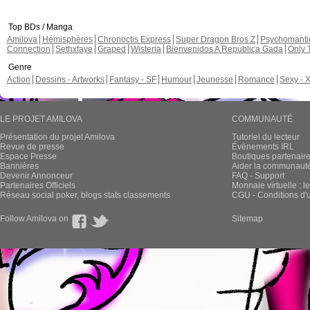
Top BDs / Manga
Amilova
Hémisphères
Chronoctis Express
Super Dragon Bros Z
Psychomant
Connection
Sethxfaye
Graped
Wisteria
Bienvenidos A República Gada
Only 
Genre
Action
Dessins - Artworks
Fantasy - SF
Humour
Jeunesse
Romance
Sexy - 
LE PROJET AMILOVA
COMMUNAUTÉ
Présentation du projet Amilova
Tutoriel du lecteur
Revue de presse
Évènements IRL
Espace Presse
Boutiques partenair
Bannières
Aider la communauté 
Devenir Annonceur
FAQ - Support
Partenaires Officiels
Monnaie virtuelle : l
Réseau social poker, blogs stats classements
CGU - Conditions d'ut
Follow Amilova on
Sitemap