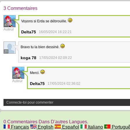
3 Commentaires
Voyons si Erda se débrouille.
47
Auteur
Delta75
16/05/2024 16:22:21
Bravo tu la bien dessiné.
20
koga 78
17/05/2024 02:09:22
Merci.
47
Auteur
Delta75
17/05/2024 02:36:02
Connecte-toi pour commenter
0 Commentaires Dans D'autres Langues.
Français
English
Español
Italiano
Portugu