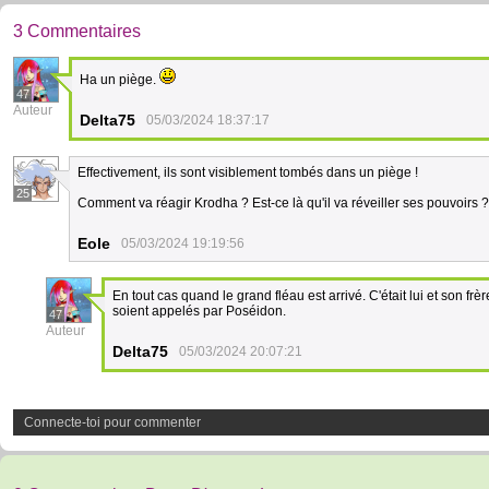
3 Commentaires
Ha un piège.
47
Auteur
Delta75
05/03/2024 18:37:17
Effectivement, ils sont visiblement tombés dans un piège !
25
Comment va réagir Krodha ? Est-ce là qu'il va réveiller ses pouvoirs ?
Eole
05/03/2024 19:19:56
En tout cas quand le grand fléau est arrivé. C'était lui et son 
soient appelés par Poséidon.
47
Auteur
Delta75
05/03/2024 20:07:21
Connecte-toi pour commenter