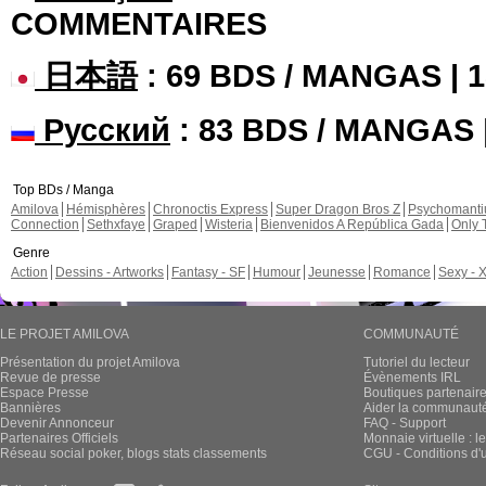
COMMENTAIRES
日本語
: 69 BDS / MANGAS |
Русский
: 83 BDS / MANGAS
Top BDs / Manga
Amilova
Hémisphères
Chronoctis Express
Super Dragon Bros Z
Psychomant
Connection
Sethxfaye
Graped
Wisteria
Bienvenidos A República Gada
Only 
Genre
Action
Dessins - Artworks
Fantasy - SF
Humour
Jeunesse
Romance
Sexy - 
LE PROJET AMILOVA
COMMUNAUTÉ
Présentation du projet Amilova
Tutoriel du lecteur
Revue de presse
Évènements IRL
Espace Presse
Boutiques partenair
Bannières
Aider la communauté 
Devenir Annonceur
FAQ - Support
Partenaires Officiels
Monnaie virtuelle : l
Réseau social poker, blogs stats classements
CGU - Conditions d'ut