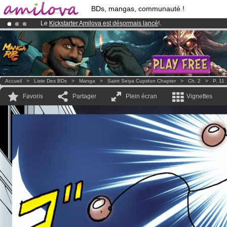
BDs, mangas, communauté !
Le
Kickstarter Amilova est désormais lancé
!.
Déjà 100000
membres
et 1000
BDs & Mangas
!
Abonnement premium: à partir de
3.95 euros
par mois !
Clique ici p
Accueil
>
Liste Des BDs
>
Manga
>
Saint Seiya Cupidon Chapter
>
Ch. 2
>
P. 11
Favoris
Partager
Plein écran
Vignettes