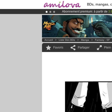
BDs, mangas, 
Abonnement premium: à partir de
3.
Le
Kickstarter Amilova est désormais
Déjà 100000
membres
et 1000
BDs 
Accueil
>
Liste Des BDs
>
Manga
>
Fantasy - SF
Favoris
Partager
Plein