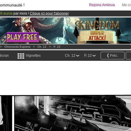
communauté !
Rejoins Amilova
Me co
95 euros
par mois !
Clique ici pour t'abonner
 lancé
!.
& Mangas
!
>
Chronoctis Express
>
Ch. 12
>
P. 22
 écran
Vignettes
Ch. 12
P. 22
Préc.