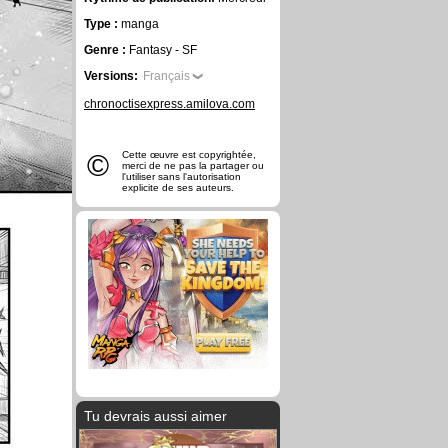
Type :
manga
Genre :
Fantasy - SF
Versions:
Français
chronoctisexpress.amilova.com
©
Cette œuvre est copyrightée,
merci de ne pas la partager ou
l'utiliser sans l'autorisation
explicite de ses auteurs.
Tu devrais aussi aimer