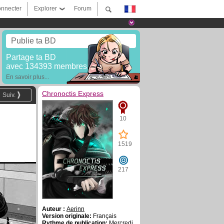
nnecter
Explorer
Forum
Publie ta BD
Partage ta BD
avec 134393 membres !
En savoir plus...
Chronoctis Express
Suiv.
10
1519
217
Auteur :
Aerinn
Version originale:
Français
Rythme de publication:
Mercredi