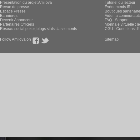
Présentation du projet Amilova
Tutoriel du lecteur
Revue de presse
Évènements IRL
Espace Presse
Boutiques partenair
Bannières
Aider la communauté 
Devenir Annonceur
FAQ - Support
Partenaires Officiels
Monnaie virtuelle : l
Réseau social poker, blogs stats classements
CGU - Conditions d'ut
Follow Amilova on
Sitemap