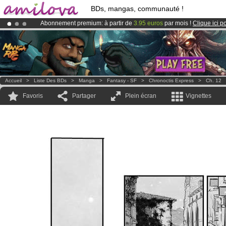
BDs, mangas, communauté !
Abonnement premium: à partir de
3.95 euros
par mois !
Clique ici p
Déjà 100000
membres
et 1000
BDs & Mangas
!
Le
Kickstarter Amilova est désormais lancé
!.
Accueil
>
Liste Des BDs
>
Manga
>
Fantasy - SF
>
Chronoctis Express
>
Ch. 12
Favoris
Partager
Plein écran
Vignettes