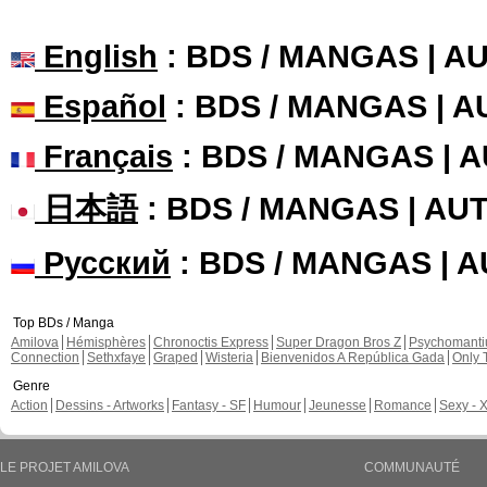
English
: BDS / MANGAS | 
Español
: BDS / MANGAS | 
Français
: BDS / MANGAS | 
日本語
: BDS / MANGAS | A
Русский
: BDS / MANGAS | 
Top BDs / Manga
Amilova
Hémisphères
Chronoctis Express
Super Dragon Bros Z
Psychomant
Connection
Sethxfaye
Graped
Wisteria
Bienvenidos A República Gada
Only 
Genre
Action
Dessins - Artworks
Fantasy - SF
Humour
Jeunesse
Romance
Sexy - 
LE PROJET AMILOVA
COMMUNAUTÉ