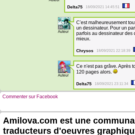
Auteur
Delta75
18/09/2021 14:45:51
C'est malheureusement toute 
16
un dessinateur. Pour un par
Auteur
parfois au dessinateur des d
mieux.
Chrysos
18/09/2021 22:18:39
Ce n'est pas grâve. Après t
47
120 pages alors.
Auteur
Delta75
18/09/2021 23:11:34
Commenter sur Facebook
Amilova.com est une communauté
traducteurs d'oeuvres graphiqu