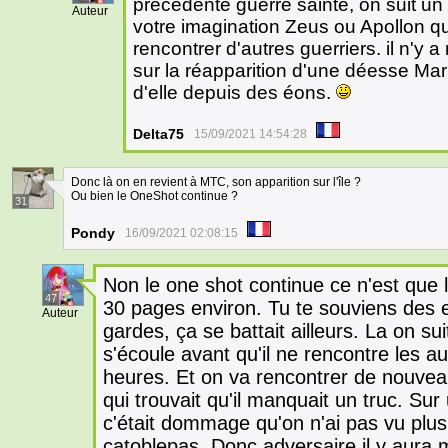
précédente guerre sainte, on suit un 
Auteur
votre imagination Zeus ou Apollon qu
rencontrer d'autres guerriers. il n'y 
sur la réapparition d'une déesse Maris
d'elle depuis des éons.
Delta75
15/09/2021 14:54:28
Donc là on en revient à MTC, son apparition sur l'île ?
Ou bien le OneShot continue ?
31
Pondy
16/09/2021 02:08:15
Non le one shot continue ce n'est que l
47
30 pages environ. Tu te souviens des e
Auteur
gardes, ça se battait ailleurs. La on sui
s'écoule avant qu'il ne rencontre les a
heures. Et on va rencontrer de nouve
qui trouvait qu'il manquait un truc. Sur
c'était dommage qu'on n'ai pas vu plu
catoblepas. Donc adversaire il y aura