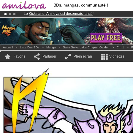
BDs, mangas, communauté !
Le
Kickstarter Amilova est désormais lancé
!.
Déjà 100000
membres
et 1000
BDs & Mangas
!
Abonnement premium: à partir de
3.95 euros
par mois !
Clique ici p
Accueil
>
Liste Des BDs
>
Manga
>
Saint Seiya Lakis Chapter Gaiden
>
Ch. 1
>
P
Favoris
Partager
Plein écran
Vignettes