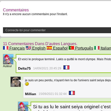
Commentaires
Il n'y a encore aucun commentaire pour l'instant.
Connecte-toi pour commenter
11 Commentaires Dans D'autres Langues.
Français
English
Español
Português
Italia
Et voici le prologue terminé. Lakis a quitté le mont olympe. Mais l'his
47
Auteur
Delta75
14/09/2021 20:45:29
je suis un peu perdu, n'ayant rien lu de l'univers saint seiya dep
33
Millian
15/09/2021 01:32:44
Si tu as lu le saint seiya originel c'
47