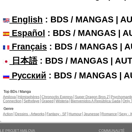
English
: BDS / MANGAS | 
Español
: BDS / MANGAS | 
Français
: BDS / MANGAS | 
日本語
: BDS / MANGAS | A
Русский
: BDS / MANGAS | 
Top BDs / Manga
Amilova
Hémisphères
Chronoctis Express
Super Dragon Bros Z
Psychomant
Connection
Sethxfaye
Graped
Wisteria
Bienvenidos A República Gada
Only 
Genre
Action
Dessins - Artworks
Fantasy - SF
Humour
Jeunesse
Romance
Sexy - 
LE PROJET AMILOVA
COMMUNAUTÉ