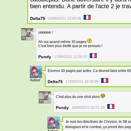
bien entendu. A partir de l'acte 2 je tr
Delta75
16/09/2021 13:05:08
okkkkkk !
31
Ah oui quand même 30 pages
C'est bien plus étoffé que je ne pensais !
Pondy
17/09/2021 13:39:10
Environ 30 pages par actes. Ca devrait faire entre 60
47
Auteur
Delta75
17/09/2021 18:30:09
C'est plus du one shot alors
31
Pondy
18/09/2021 00:51:40
Je suis les directives de Chrysos, le SB
47
dialogues et le combat, ça prend des pa