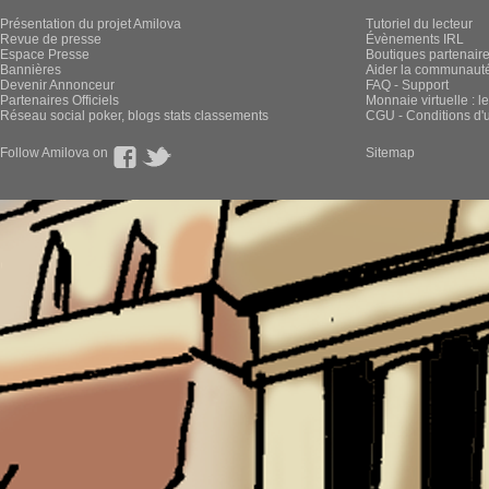
Présentation du projet Amilova
Tutoriel du lecteur
Revue de presse
Évènements IRL
Espace Presse
Boutiques partenair
Bannières
Aider la communauté 
Devenir Annonceur
FAQ - Support
Partenaires Officiels
Monnaie virtuelle : l
Réseau social poker, blogs stats classements
CGU - Conditions d'ut
Follow Amilova on
Sitemap