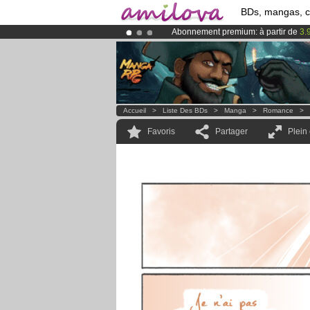
BDs, mangas, 
Abonnement premium: à partir de
3.
Déjà 134393
membres
et 1208
BDs 
Le
Kickstarter Amilova est désormais
Accueil
>
Liste Des BDs
>
Manga
>
Romance
>
Favoris
Partager
Plein