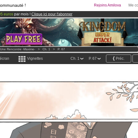
communauté !
Rejoins Amilova
Me co
95 euros
par mois !
Clique ici pour t'abonner
& Mangas
!
 lancé
!.
Une Rencontre -Maxime-
>
Ch. 1
>
P. 67
 écran
Vignettes
Ch. 1
P. 67
Préc.