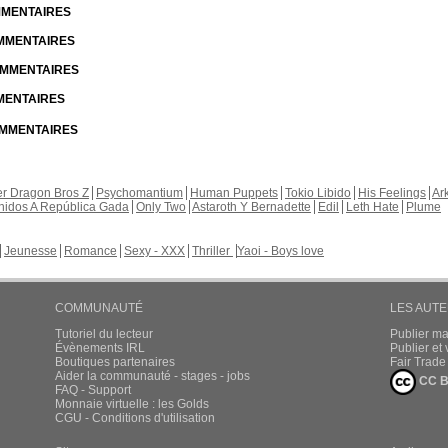
OMMENTAIRES
OMMENTAIRES
COMMENTAIRES
MMENTAIRES
COMMENTAIRES
r Dragon Bros Z
Psychomantium
Human Puppets
Tokio Libido
His Feelings
Ar
nidos A República Gada
Only Two
Astaroth Y Bernadette
Edil
Leth Hate
Plume
Jeunesse
Romance
Sexy - XXX
Thriller
Yaoi - Boys love
COMMUNAUTÉ
LES AUT
Tutoriel du lecteur
Publier m
Évènements IRL
Publier e
Boutiques partenaires
Fair Trad
Aider la communauté - stages - jobs
CC B
FAQ - Support
Monnaie virtuelle : les Golds
CGU - Conditions d'utilisation