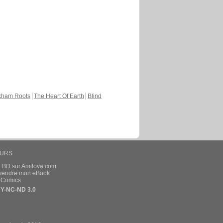
kham Roots
The Heart Of Earth
Blind
EURS
a BD sur Amilova.com
t vendre mon eBook
e Comics
Y-NC-ND 3.0