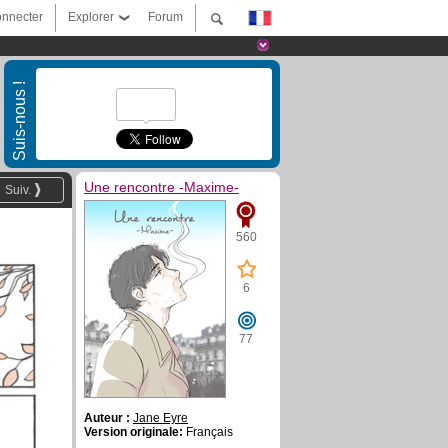
nnecter
Explorer
Forum
Suis-nous !
Une rencontre -Maxime-
Suiv.
560
6
77
Auteur :
Jane Eyre
Version originale:
Français