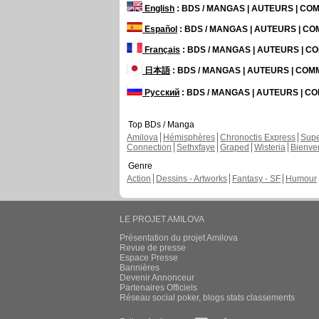
English
: BDS / MANGAS | AUTEURS | C
Español
: BDS / MANGAS | AUTEURS | C
Français
: BDS / MANGAS | AUTEURS | 
日本語
: BDS / MANGAS | AUTEURS | CO
Русский
: BDS / MANGAS | AUTEURS | 
Top BDs / Manga
Amilova
Hémisphères
Chronoctis Express
Supe
Connection
Sethxfaye
Graped
Wisteria
Bienve
Genre
Action
Dessins - Artworks
Fantasy - SF
Humour
LE PROJET AMILOVA
Présentation du projet Amilova
Revue de presse
Espace Presse
Bannières
Devenir Annonceur
Partenaires Officiels
Réseau social poker, blogs stats classements