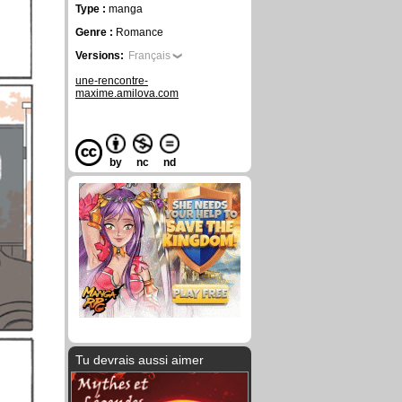
Type :
manga
Genre :
Romance
Versions:
Français
une-rencontre-
maxime.amilova.com
by
nc
nd
Tu devrais aussi aimer