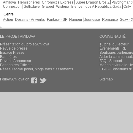
Amilova
Hémisphères
Chronoctis Express
Super Dragon Bros Z
Psychomant
Connection
Sethxfaye
Graped
Wisteria
Bienvenidos A República Gada
Only 
Genre
Action
Dessins - Artworks
Fantasy - SF
Humour
Jeunesse
Romance
Sexy - 
LE PROJET AMILOVA
COMMUNAUTÉ
Présentation du projet Amilova
Tutoriel du lecteur
Revue de presse
Évènements IRL
Espace Presse
Boutiques partenair
Bannières
Aider la communauté 
Devenir Annonceur
FAQ - Support
Partenaires Officiels
Monnaie virtuelle : l
Réseau social poker, blogs stats classements
CGU - Conditions d'ut
Follow Amilova on
Sitemap