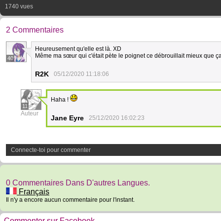
1740 vues
2 Commentaires
Heureusement qu'elle est là. XD
Même ma sœur qui c'était pète le poignet ce débrouillait mieux que 
40
R2K
05/12/2020 11:18:06
Haha !
11
Auteur
Jane Eyre
25/12/2020 16:02:23
Connecte-toi pour commenter
0 Commentaires Dans D'autres Langues.
Français
Il n'y a encore aucun commentaire pour l'instant.
Commenter sur Facebook