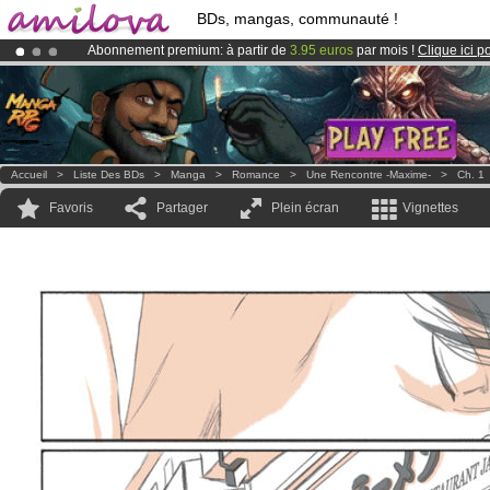
BDs, mangas, communauté !
Abonnement premium: à partir de
3.95 euros
par mois !
Clique ici p
Déjà 100000
membres
et 1000
BDs & Mangas
!
Le
Kickstarter Amilova est désormais lancé
!.
Accueil
>
Liste Des BDs
>
Manga
>
Romance
>
Une Rencontre -Maxime-
>
Ch. 1
Favoris
Partager
Plein écran
Vignettes