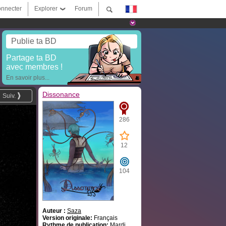
nnecter
Explorer
Forum
Publie ta BD
Partage ta BD
avec membres !
En savoir plus...
Dissonance
Suiv.
286
12
104
Auteur :
Saza
Version originale:
Français
Rythme de publication:
Mardi,