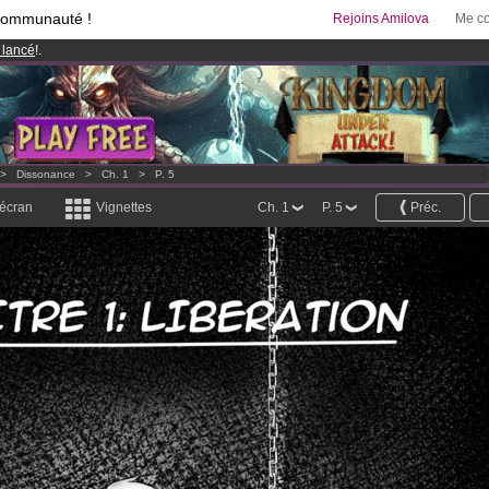
communauté !
Rejoins Amilova
Me co
 lancé
!.
& Mangas
!
95 euros
par mois !
Clique ici pour t'abonner
>
Dissonance
>
Ch. 1
>
P. 5
 écran
Vignettes
Ch. 1
P. 5
Préc.