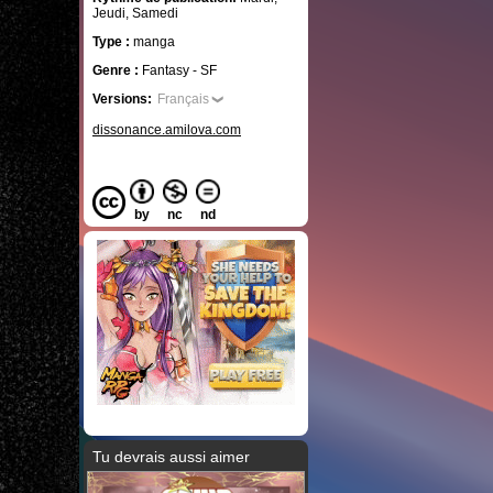
Jeudi, Samedi
Type :
manga
Genre :
Fantasy - SF
Versions:
Français
dissonance.amilova.com
by
nc
nd
Tu devrais aussi aimer