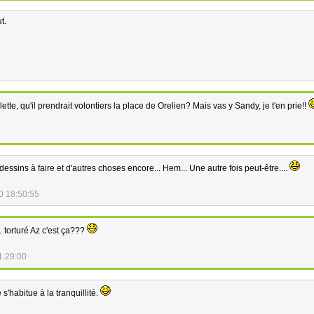
t.
ette, qu'il prendrait volontiers la place de Orelien? Mais vas y Sandy, je t'en prie!!
 dessins à faire et d'autres choses encore... Hem... Une autre fois peut-être....
0 18:50:55
torturé Az c'est ça???
1:29:00
e s'habitue à la tranquillité.