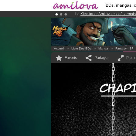
BDs, mangas, 
Le
Kickstarter Amilova est désormais
Déjà 134393
membres
et 1208
BDs 
Abonnement premium: à partir de
3.
Accueil
>
Liste Des BDs
>
Manga
>
Fantasy - SF
Favoris
Partager
Plein