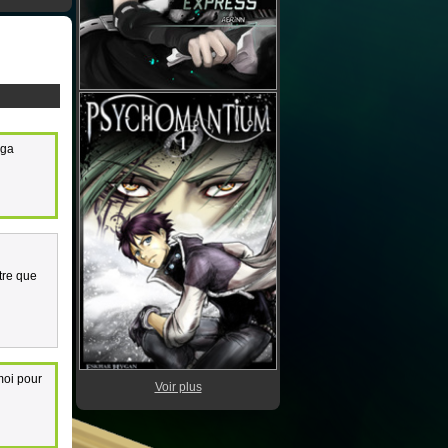
nga
tre que
moi pour
Voir plus