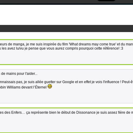
teurs de manga, je me suis inspirée du film 'What dreams may come true' et du ma
us les avez lu/vu je pense que vous aurez compris pourquoi cette référence! :3
de mains pour l'aider...
issais pas, je suis allée guetter sur Google et en effet je vois l'influence ! Peut-ê
obin Williams devant l’Éternel
ges des Enfers… ça représente bien le début de Dissonance je suis assez fière de 