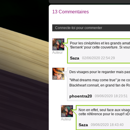
13 Commentaires
Connecte-toi pour commenter
Pour les cinéphiles et les grands ama
'Berserk' pour cette couverture. Si vo
31
Auteur
Saza
02/06/2020 22:54:29
Des visages pour le regarder mais pas 
39
"What dreams may come true" je ne conna
Blackheart connait, en grand fan de R
phoentra20
09/06/2020 18:23:51
Non en effet, seul face aux visa
cette référence pour le coup!! xD
31
Auteur
Saza
09/06/2020 18:43:40