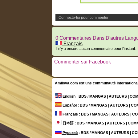
Connecte-toi pour commenter
0 Commentaires Dans D'autres Lang
Français
Il n'y a encore aucun commentaire pour l'instant.
Commenter sur Facebook
Amilova.com est une communauté internationale 
English
: BDS / MANGAS | AUTEURS | C
Español
: BDS / MANGAS | AUTEURS | C
Français
: BDS / MANGAS | AUTEURS | 
日本語
: BDS / MANGAS | AUTEURS | CO
Русский
: BDS / MANGAS | AUTEURS | 