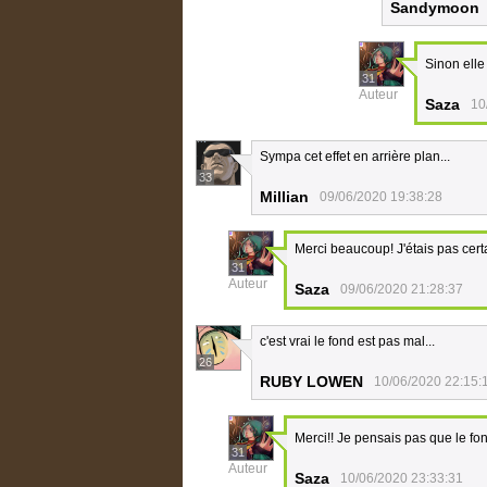
Sandymoon
Sinon elle
31
Auteur
Saza
10
Sympa cet effet en arrière plan...
33
Millian
09/06/2020 19:38:28
Merci beaucoup! J'étais pas certa
31
Auteur
Saza
09/06/2020 21:28:37
c'est vrai le fond est pas mal...
26
RUBY LOWEN
10/06/2020 22:15:
Merci!! Je pensais pas que le fo
31
Auteur
Saza
10/06/2020 23:33:31