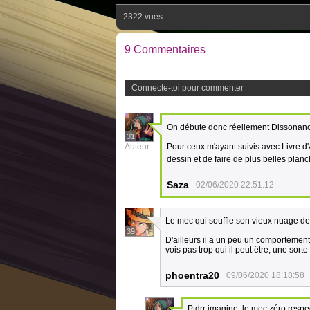
2322 vues
9 Commentaires
Connecte-toi pour commenter
On débute donc réellement Dissonance
31
Auteur
Pour ceux m'ayant suivis avec Livre d
dessin et de faire de plus belles plan
Saza
02/06/2020 22:51:12
Le mec qui souffle son vieux nuage d
39
D'ailleurs il a un peu un comportement 
vois pas trop qui il peut être, une sort
phoentra20
09/06/2020 18:18:58
Ptdrr imagine, le mec zéro resp