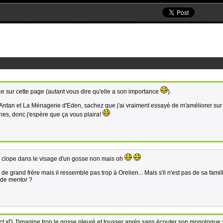
 sur cette page (autant vous dire qu'elle a son importance
).
'Antan et La Ménagerie d'Eden, sachez que j'ai vraiment essayé de m'améliorer sur 
ches, donc j'espère que ça vous plaira!
e clope dans le visage d'un gosse non mais oh
de grand frère mais il ressemble pas trop à Orelien... Mais s'il n'est pas de sa famil
e de mentor ?
ect xD J'imagine trop le gosse pleuré et tousser après sans écouter son monologue