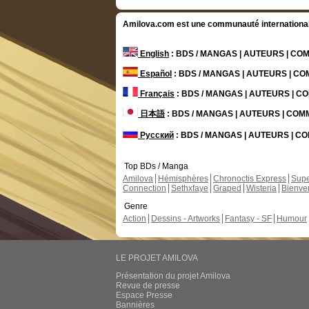
Amilova.com est une communauté internationale 
English
: BDS / MANGAS | AUTEURS | C
Español
: BDS / MANGAS | AUTEURS | C
Français
: BDS / MANGAS | AUTEURS | 
日本語
: BDS / MANGAS | AUTEURS | CO
Русский
: BDS / MANGAS | AUTEURS | 
Top BDs / Manga
Amilova
Hémisphères
Chronoctis Express
Supe
Connection
Sethxfaye
Graped
Wisteria
Bienve
Genre
Action
Dessins - Artworks
Fantasy - SF
Humour
LE PROJET AMILOVA
Présentation du projet Amilova
Revue de presse
Espace Presse
Bannières