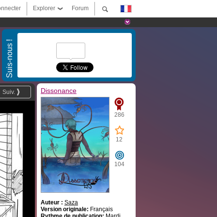
nnecter
Explorer
Forum
Suis-nous !
Dissonance
Suiv.
286
12
104
Auteur :
Saza
Version originale:
Français
Rythme de publication:
Mardi,