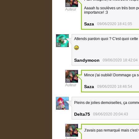
31
Aaaah tu soulèves un très bon poi
Auteur
importance! :3
Saza
09/06/2020 18:41:05
Attends pardon quoi ? C'est quoi cette
52
Sandymoon
09/06/2020 18:42:04
Mince j'ai oublié! Dommage ça 
31
Auteur
Saza
09/06/2020 18:46:54
Pleins de jolies demoiselles, ça com
47
Delta75
09/06/2020 20:04:43
J'avais pas remarqué mais c'est 
31