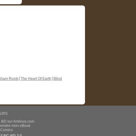
kham Roots
The Heart Of Earth
Blind
EURS
a BD sur Amilova.com
t vendre mon eBook
e Comics
Y-NC-ND 3.0