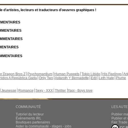
d'artistes, lecteurs et traducteurs d'oeuvres graphiques !
OMMENTAIRES
OMMENTAIRES
COMMENTAIRES
MMENTAIRES
COMMENTAIRES
r Dragon Bros Z
Psychomantium
Human Puppets
Tokio Libido
His Feelings
Ar
nidos A República Gada
Only Two
Astaroth Y Bernadette
Edil
Leth Hate
Plume
Jeunesse
Romance
Sexy - XXX
Thriller
Yaoi - Boys love
COMMUNAUTÉ
LES AUT
Tutoriel du lecteur
Publier m
Évènements IRL
Publier e
Boutiques partenaires
Fair Trad
Aider la communauté - stages - jobs
CC B