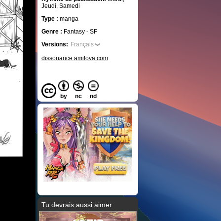
Jeudi, Samedi
Type :
manga
Genre :
Fantasy - SF
Versions:
Français
dissonance.amilova.com
by
nc
nd
Tu devrais aussi aimer