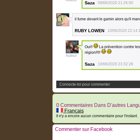
Auteur
Saza
09/06/2020 21:26:00
il fume devant le gamin alors qu'il ma
26
RUBY LOWEN
10/06/2020 22:14:
Oui!!
La prévention contre les 
31
région!!!!!
Auteur
Saza
10/06/2020 23:32:28
Connecte-toi pour commenter
0 Commentaires Dans D'autres Lang
Français
Il n'y a encore aucun commentaire pour l'instant.
Commenter sur Facebook