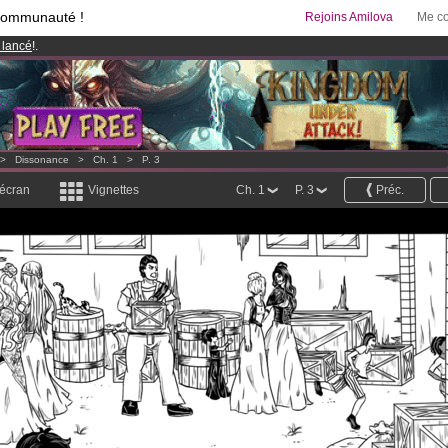
communauté !
Rejoins Amilova
Me co
 lancé
!.
95 euros
par mois !
Clique ici pour t'abonner
& Mangas
!
>
Dissonance
>
Ch. 1
>
P. 3
 écran
Vignettes
Ch. 1
P. 3
Préc.