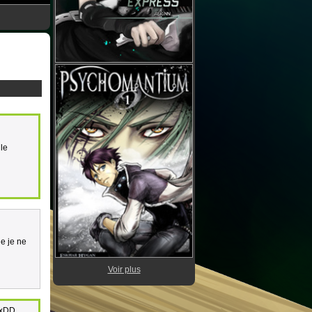
le
le je ne
Voir plus
 xDD