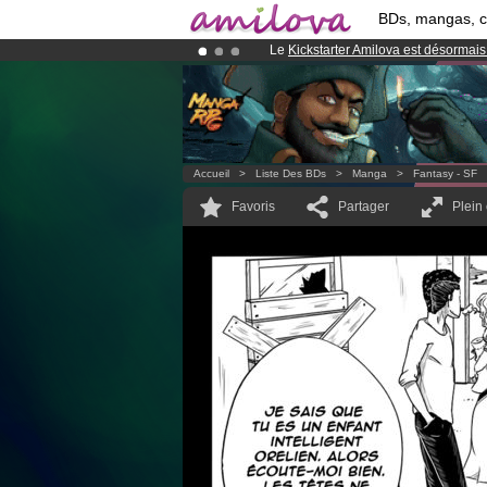
BDs, mangas, 
Le
Kickstarter Amilova est désormais
Abonnement premium: à partir de
3.
Déjà 134393
membres
et 1208
BDs 
Accueil
>
Liste Des BDs
>
Manga
>
Fantasy - SF
Favoris
Partager
Plein