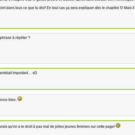
nt dans tous ce que tu dis!! En tout cas ça sera expliquer dès le chapitre 5! Mais il
 phrase à répéter ?
semblait important… xD
mence bien.
vrais qu'on a le droit à pas mal de jolies jeunes femmes sur cette page!