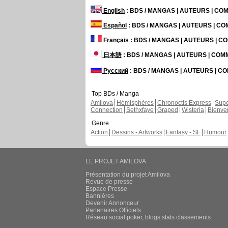
English
: BDS / MANGAS | AUTEURS | C
Español
: BDS / MANGAS | AUTEURS | C
Français
: BDS / MANGAS | AUTEURS | 
日本語
: BDS / MANGAS | AUTEURS | CO
Русский
: BDS / MANGAS | AUTEURS | 
Top BDs / Manga
Amilova
Hémisphères
Chronoctis Express
Supe
Connection
Sethxfaye
Graped
Wisteria
Bienve
Genre
Action
Dessins - Artworks
Fantasy - SF
Humour
LE PROJET AMILOVA
Présentation du projet Amilova
Revue de presse
Espace Presse
Bannières
Devenir Annonceur
Partenaires Officiels
Réseau social poker, blogs stats classements