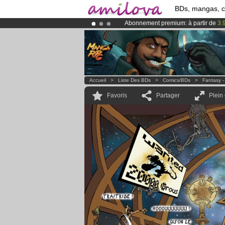
BDs, mangas, 
Abonnement premium: à partir de
3.
Déjà 134393
membres
et 1208
BDs 
Le
Kickstarter Amilova est désormais
Accueil
>
Liste Des BDs
>
Comics/BDs
>
Fantasy -
Favoris
Partager
Plein