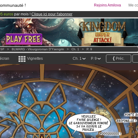
communauté !
Rejoins Amilova
Me co
95 euros
par mois !
Clique ici pour t'abonner
& Mangas
!
 lancé
!.
 SF
>
BLWARG - Vlourgoroman D'Ysengrin
>
Ch. 1
>
P. 9
 écran
Vignettes
Ch. 1
P. 9
Préc.