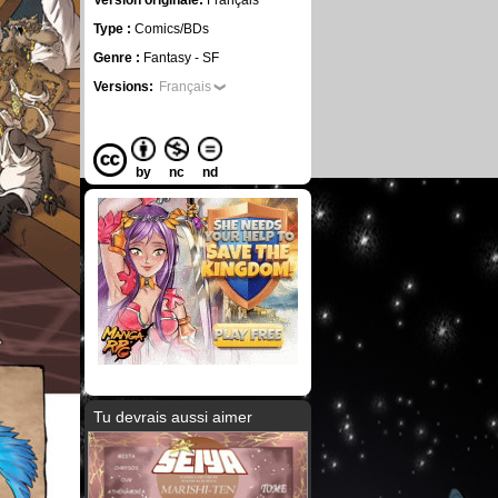
Version originale:
Français
Type :
Comics/BDs
Genre :
Fantasy - SF
Versions:
Français
by
nc
nd
Tu devrais aussi aimer