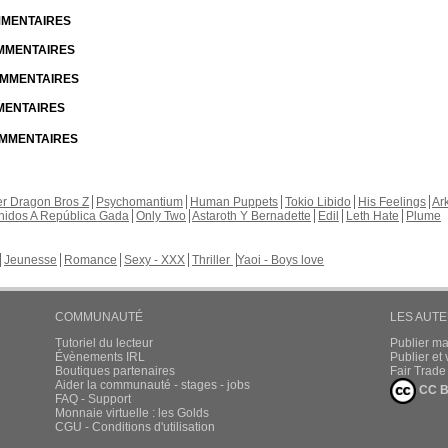
OMMENTAIRES
OMMENTAIRES
COMMENTAIRES
MMENTAIRES
COMMENTAIRES
r Dragon Bros Z
Psychomantium
Human Puppets
Tokio Libido
His Feelings
Ar
nidos A República Gada
Only Two
Astaroth Y Bernadette
Edil
Leth Hate
Plume
Jeunesse
Romance
Sexy - XXX
Thriller
Yaoi - Boys love
COMMUNAUTÉ
LES AUT
Tutoriel du lecteur
Publier m
Évènements IRL
Publier e
Boutiques partenaires
Fair Trad
Aider la communauté - stages - jobs
CC B
FAQ - Support
Monnaie virtuelle : les Golds
CGU - Conditions d'utilisation