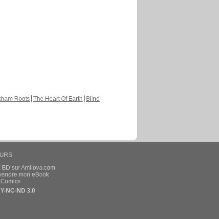
kham Roots
The Heart Of Earth
Blind
EURS
a BD sur Amilova.com
t vendre mon eBook
e Comics
Y-NC-ND 3.0