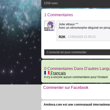
1558 vues
1 Commentaires
Jolie vitraux ^^
Avec un xénomorphe déguisé en pinu
40
R2K
17/05/2020 21:50:22
Connecte-toi pour commenter
0 Commentaires Dans D'autres Lang
Français
Il n'y a encore aucun commentaire pour l'instant.
Commenter sur Facebook
Amilova.com est une communauté internationale 