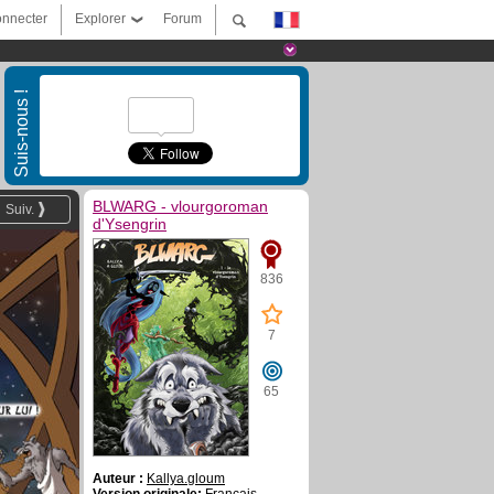
nnecter
Explorer
Forum
Suis-nous !
BLWARG - vlourgoroman
Suiv.
d'Ysengrin
836
7
65
Auteur :
Kallya.gloum