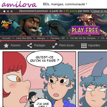
BDs, mangas, communauté !
Abonnement premium: à partir de
3.95 euros
par mois !
Clique ici p
Le
Kickstarter Amilova est désormais lancé
!.
Déjà 100000
membres
et 1000
BDs & Mangas
!
Accueil
>
Liste Des BDs
>
Manga
>
Fantasy - SF
>
Vis Ma Vie De Vampire
>
Ch. 
Favoris
Partager
Plein écran
Vignettes