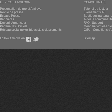
LE PROJET AMILOVA
COMMUNAUTÉ
Présentation du projet Amilova
Tutoriel du lecteur
Revue de presse
Évènements IRL
Espace Presse
Boutiques partenair
Bannières
Aider la communauté 
Devenir Annonceur
FAQ - Support
Partenaires Officiels
Monnaie virtuelle : l
Réseau social poker, blogs stats classements
CGU - Conditions d'ut
Follow Amilova on
Sitemap