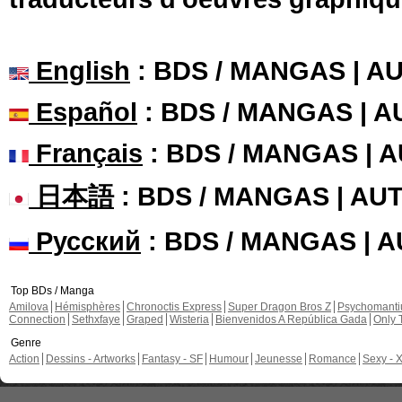
English
: BDS / MANGAS | 
Español
: BDS / MANGAS | 
Français
: BDS / MANGAS | 
日本語
: BDS / MANGAS | A
Русский
: BDS / MANGAS | 
Top BDs / Manga
Amilova
Hémisphères
Chronoctis Express
Super Dragon Bros Z
Psychomant
Connection
Sethxfaye
Graped
Wisteria
Bienvenidos A República Gada
Only 
Genre
Action
Dessins - Artworks
Fantasy - SF
Humour
Jeunesse
Romance
Sexy - 