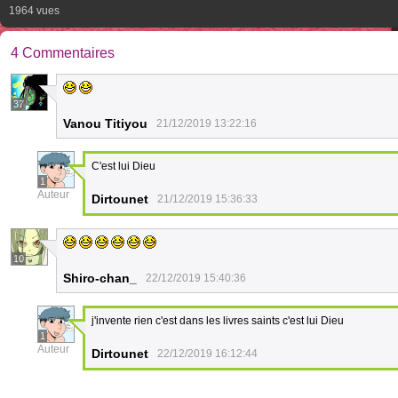
1964 vues
4 Commentaires
37
Vanou Titiyou
21/12/2019 13:22:16
C'est lui Dieu
1
Auteur
Dirtounet
21/12/2019 15:36:33
10
Shiro-chan_
22/12/2019 15:40:36
j'invente rien c'est dans les livres saints c'est lui Dieu
1
Auteur
Dirtounet
22/12/2019 16:12:44