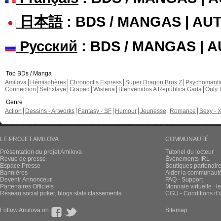
日本語
: BDS / MANGAS | A
Русский
: BDS / MANGAS | 
Top BDs / Manga
Amilova
Hémisphères
Chronoctis Express
Super Dragon Bros Z
Psychomant
Connection
Sethxfaye
Graped
Wisteria
Bienvenidos A República Gada
Only 
Genre
Action
Dessins - Artworks
Fantasy - SF
Humour
Jeunesse
Romance
Sexy - 
LE PROJET AMILOVA
COMMUNAUTÉ
Présentation du projet Amilova
Tutoriel du lecteur
Revue de presse
Évènements IRL
Espace Presse
Boutiques partenair
Bannières
Aider la communauté 
Devenir Annonceur
FAQ - Support
Partenaires Officiels
Monnaie virtuelle : l
Réseau social poker, blogs stats classements
CGU - Conditions d'ut
Follow Amilova on
Sitemap