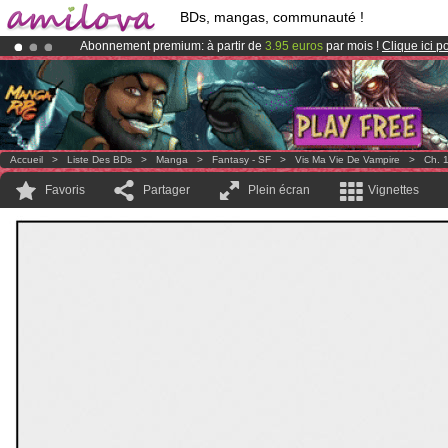
BDs, mangas, communauté !
Abonnement premium: à partir de
3.95 euros
par mois !
Clique ici p
Déjà 100000
membres
et 1000
BDs & Mangas
!
Le
Kickstarter Amilova est désormais lancé
!.
Accueil
>
Liste Des BDs
>
Manga
>
Fantasy - SF
>
Vis Ma Vie De Vampire
>
Ch. 
Favoris
Partager
Plein écran
Vignettes