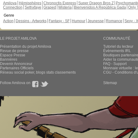
Amilova
Hémisphères
Chronoctis Express
Super Dragon Bros Z
Psychomant
Connection
Sethxfaye
Graped
Wisteria
Bienvenidos A República Gada
Only 
Genre
Action
Dessins - Artworks
Fantasy - SF
Humour
Jeunesse
Romance
Sexy - 
LE PROJET AMILOVA
COMMUNAUTÉ
Présentation du projet Amilova
Tutoriel du lecteur
Revue de presse
Évènements IRL
Espace Presse
Boutiques partenair
Bannières
Aider la communauté 
Devenir Annonceur
FAQ - Support
Partenaires Officiels
Monnaie virtuelle : l
Réseau social poker, blogs stats classements
CGU - Conditions d'ut
Follow Amilova on
Sitemap