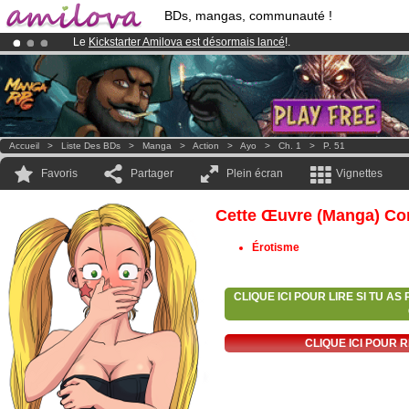
BDs, mangas, communauté !
Le
Kickstarter Amilova est désormais lancé
!.
Déjà 100000
membres
et 1000
BDs & Mangas
!
Abonnement premium: à partir de
3.95 euros
par mois !
Clique ici p
Accueil
>
Liste Des BDs
>
Manga
>
Action
>
Ayo
>
Ch. 1
>
P. 51
Favoris
Partager
Plein écran
Vignettes
Cette Œuvre (manga) Con
Érotisme
CLIQUE ICI POUR LIRE SI TU A
CLIQUE ICI POUR 