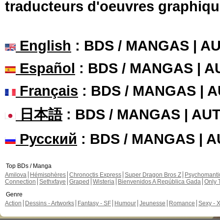
traducteurs d'oeuvres graphiqu
English
: BDS / MANGAS | 
Español
: BDS / MANGAS | 
Français
: BDS / MANGAS | 
日本語
: BDS / MANGAS | A
Русский
: BDS / MANGAS | 
Top BDs / Manga
Amilova
Hémisphères
Chronoctis Express
Super Dragon Bros Z
Psychomant
Connection
Sethxfaye
Graped
Wisteria
Bienvenidos A República Gada
Only 
Genre
Action
Dessins - Artworks
Fantasy - SF
Humour
Jeunesse
Romance
Sexy - 