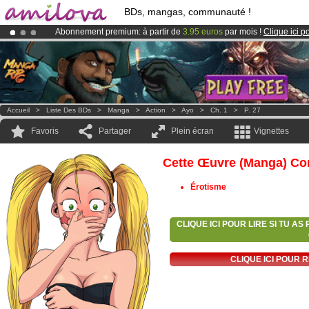
BDs, mangas, communauté !
Abonnement premium: à partir de
3.95 euros
par mois !
Clique ici p
Le
Kickstarter Amilova est désormais lancé
!.
Déjà 134393
membres
et 1208
BDs & Mangas
!
Accueil
>
Liste Des BDs
>
Manga
>
Action
>
Ayo
>
Ch. 1
>
P. 27
Favoris
Partager
Plein écran
Vignettes
Cette Œuvre (manga) Con
Érotisme
CLIQUE ICI POUR LIRE SI TU A
CLIQUE ICI POUR 