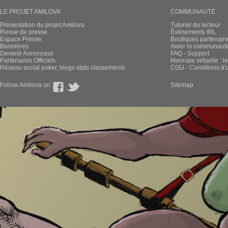
LE PROJET AMILOVA
COMMUNAUTÉ
Présentation du projet Amilova
Tutoriel du lecteur
Revue de presse
Évènements IRL
Espace Presse
Boutiques partenair
Bannières
Aider la communauté 
Devenir Annonceur
FAQ - Support
Partenaires Officiels
Monnaie virtuelle : l
Réseau social poker, blogs stats classements
CGU - Conditions d'ut
Follow Amilova on
Sitemap