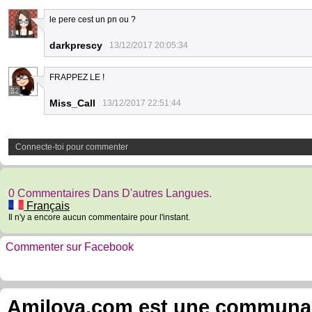
le pere cest un pn ou ?
1
darkprescy
13/12/2017 20:05:34
FRAPPEZ LE !
32
Miss_Call
13/12/2017 22:51:44
Connecte-toi pour commenter
0 Commentaires Dans D'autres Langues.
Français
Il n'y a encore aucun commentaire pour l'instant.
Commenter sur Facebook
Amilova.com est une communauté