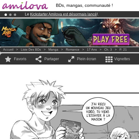
BDs, mangas, communauté !
Le
Kickstarter Amilova est désormais lancé
!.
Abonnement premium: à partir de
3.95 euros
par mois !
Clique ici p
Déjà 100000
membres
et 1000
BDs & Mangas
!
Accueil
>
Liste Des BDs
>
Manga
>
Romance
>
17 Ans
>
Ch. 3
>
P. 21
Favoris
Partager
Plein écran
Vignettes