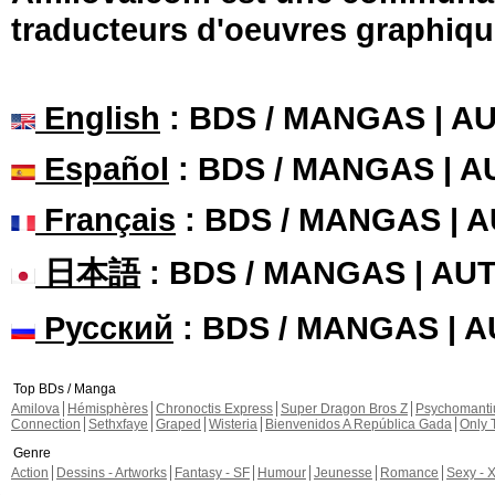
traducteurs d'oeuvres graphiqu
English
: BDS / MANGAS | 
Español
: BDS / MANGAS | 
Français
: BDS / MANGAS | 
日本語
: BDS / MANGAS | A
Русский
: BDS / MANGAS | 
Top BDs / Manga
Amilova
Hémisphères
Chronoctis Express
Super Dragon Bros Z
Psychomant
Connection
Sethxfaye
Graped
Wisteria
Bienvenidos A República Gada
Only 
Genre
Action
Dessins - Artworks
Fantasy - SF
Humour
Jeunesse
Romance
Sexy - 