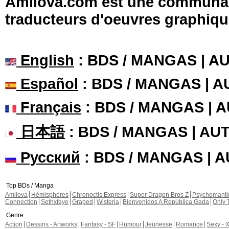
Amilova.com est une communauté
traducteurs d'oeuvres graphiqu
English
: BDS / MANGAS | 
Español
: BDS / MANGAS | 
Français
: BDS / MANGAS | 
日本語
: BDS / MANGAS | A
Русский
: BDS / MANGAS | 
Top BDs / Manga
Amilova
Hémisphères
Chronoctis Express
Super Dragon Bros Z
Psychomant
Connection
Sethxfaye
Graped
Wisteria
Bienvenidos A República Gada
Only 
Genre
Action
Dessins - Artworks
Fantasy - SF
Humour
Jeunesse
Romance
Sexy - 