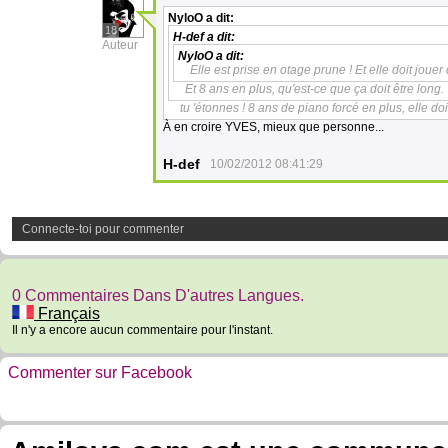
NyloO
a dit:
18
H-def
a dit:
Auteur
NyloO
a dit:
Elle est prise en otage prune ! Et elle doit jouer
Et 8 ans en plus, qu'est-ce que ça doit être long.
tu 'étonnes ! 8 ans de piano forcé en plus, elle doi
À en croire YVES, mieux que personne...
H-def
10/02/2012 08:41:29
Connecte-toi pour commenter
0 Commentaires Dans D'autres Langues.
Français
Il n'y a encore aucun commentaire pour l'instant.
Commenter sur Facebook