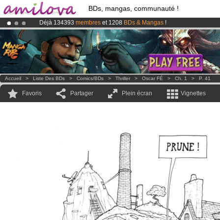
BDs, mangas, communauté !
Déjà 134393
membres
et 1208
BDs & Mangas
!
Le
Kickstarter Amilova est désormais lancé
!.
Abonnement premium: à partir de
3.95 euros
par mois !
Clique ici p
Accueil
>
Liste Des BDs
>
Comics/BDs
>
Thriller
>
Oscar FÉ
>
Ch. 1
>
P. 41
Favoris
Partager
Plein écran
Vignettes