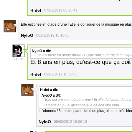
H-def
07/02/2012 00:25:49
Elle est prise en otage prune ! Et elle doit jouer de la musique en plus 
7
NyloO
08/02/2012 18:10:03
NyloO
a dit:
18
Elle est prise en otage prune ! Et elle doit jouer de la musique
Auteur
Et 8 ans en plus, qu'est-ce que ça doit 
H-def
09/02/2012 18:50:03
H-def
a dit:
7
NyloO
a dit:
Elle est prise en otage prune ! Et elle doit jouer de la 
Et 8 ans en plus, qu'est-ce que ça doit être long.
tu 'étonnes ! 8 ans de piano forcé en plus, elle doit très bie
NyloO
09/02/2012 19:06:18