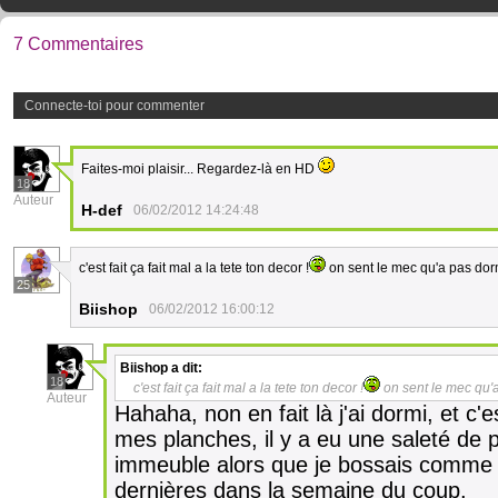
7 Commentaires
Connecte-toi pour commenter
Faites-moi plaisir... Regardez-là en HD
18
Auteur
H-def
06/02/2012 14:24:48
c'est fait ça fait mal a la tete ton decor !
on sent le mec qu'a pas dorm
25
Biishop
06/02/2012 16:00:12
Biishop
a dit:
18
c'est fait ça fait mal a la tete ton decor !
on sent le mec qu'a
Auteur
Hahaha, non en fait là j'ai dormi, et c'
mes planches, il y a eu une saleté de 
immeuble alors que je bossais comme un
dernières dans la semaine du coup.