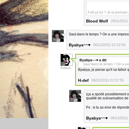
Il dit ça lui ? Je la pens
Blood Wolf
29/11/2011
Saut dans le temps ? On a une impressi
36
Byabya~~♥
06/12/2011 01:52:56
Byabya~~♥
a dit:
18
Saut dans le temps ? On a une
Auteur
Byabya, je pense qu'il va falloir
H-def
06/12/2011 01:57:55
(ça a spoilé possiblement ou
qualité de scénarisation de l
36
Ps : si tu as envi de répon
Byabya~~♥
06/12/2011