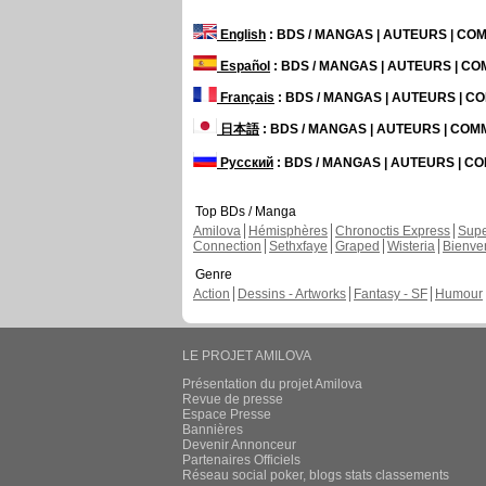
English
: BDS / MANGAS | AUTEURS | C
Español
: BDS / MANGAS | AUTEURS | C
Français
: BDS / MANGAS | AUTEURS | 
日本語
: BDS / MANGAS | AUTEURS | CO
Русский
: BDS / MANGAS | AUTEURS | 
Top BDs / Manga
Amilova
Hémisphères
Chronoctis Express
Supe
Connection
Sethxfaye
Graped
Wisteria
Bienve
Genre
Action
Dessins - Artworks
Fantasy - SF
Humour
LE PROJET AMILOVA
Présentation du projet Amilova
Revue de presse
Espace Presse
Bannières
Devenir Annonceur
Partenaires Officiels
Réseau social poker, blogs stats classements