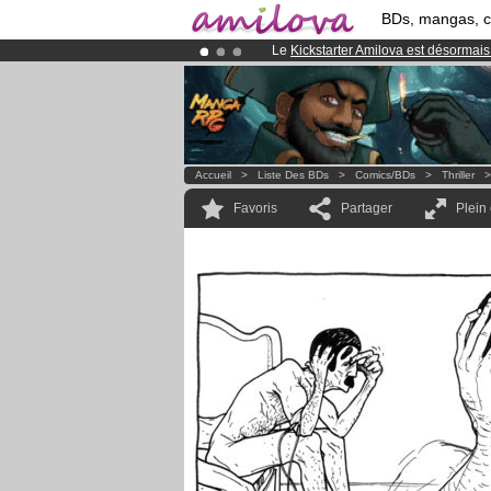
BDs, mangas, 
Le
Kickstarter Amilova est désormais
Déjà 134393
membres
et 1208
BDs 
Abonnement premium: à partir de
3.
Accueil
>
Liste Des BDs
>
Comics/BDs
>
Thriller
Favoris
Partager
Plein