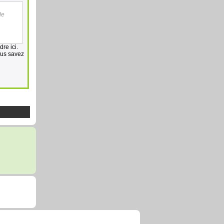
de
re ici.
vous savez