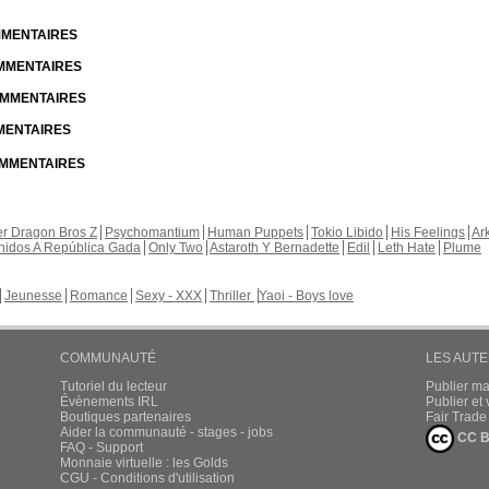
OMMENTAIRES
OMMENTAIRES
COMMENTAIRES
MMENTAIRES
COMMENTAIRES
r Dragon Bros Z
Psychomantium
Human Puppets
Tokio Libido
His Feelings
Ar
nidos A República Gada
Only Two
Astaroth Y Bernadette
Edil
Leth Hate
Plume
Jeunesse
Romance
Sexy - XXX
Thriller
Yaoi - Boys love
COMMUNAUTÉ
LES AUT
Tutoriel du lecteur
Publier m
Évènements IRL
Publier e
Boutiques partenaires
Fair Trad
Aider la communauté - stages - jobs
CC B
FAQ - Support
Monnaie virtuelle : les Golds
CGU - Conditions d'utilisation