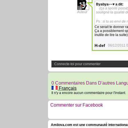
Byabya~~♥
a dit:
18
(ça a spoilé possib
Auteur
souligné la qualité d
Ps : si tu as envi d
Ce serait te donner ra
Ça a possiblement spoi
inutile de lire la suite
H-def
06/12/2011 
Connecte-toi pour commenter
0 Commentaires Dans D'autres Lang
Français
Il n'y a encore aucun commentaire pour l'instant.
Commenter sur Facebook
Amilova.com est une communauté internationale 