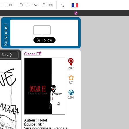
nnecter
Explorer
Forum
Suis-nous !
Oscar FÉ
Suiv.
287
67
104
Auteur :
H-def
Équipe :
fikiri
Version originale:
Français