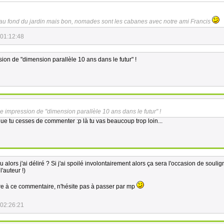
ais au fond du jardin mais bon, nomades sont les cabanes avec notre ami Francis
 01:12:48
on de "dimension parallèle 10 ans dans le futur" !
 impression de "dimension parallèle 10 ans dans le futur" !
 que tu cesses de commenter :p là tu vas beaucoup trop loin...
 alors j'ai déliré ? Si j'ai spoilé involontairement alors ça sera l'occasion de soulig
'auteur !)
dre à ce commentaire, n'hésite pas à passer par mp
 02:26:21