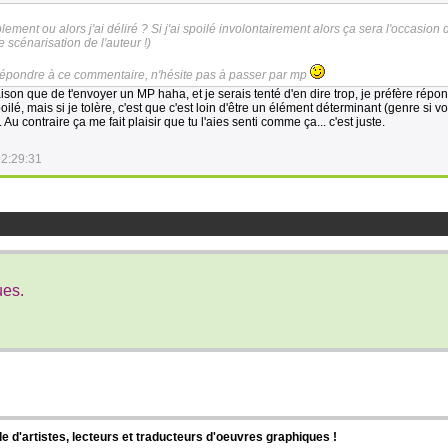
lement ou alors j'ai déliré ? Si j'ai spoilé involontairement alors ça sera l'occasion 
e scénarisation de l'auteur !)
e répondre à ce commentaire, n'hésite pas à passer par mp
ison que de t'envoyer un MP haha, et je serais tenté d'en dire trop, je préfère répond
lé, mais si je tolère, c'est que c'est loin d'être un élément déterminant (genre si 
). Au contraire ça me fait plaisir que tu l'aies senti comme ça... c'est juste.
02:29:31
ues.
d'artistes, lecteurs et traducteurs d'oeuvres graphiques !