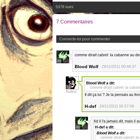
5378 vues
7 Commentaires
Connecte-toi pour commenter
comme dirait cabrel: la cabanne au des
46
Blood Wolf
29/11/2011 00:48:37
Blood Wolf
a dit:
18
comme dirait cabrel: la caban
Auteur
Il dit ça lui ? Je la pensais au
H-def
29/11/2011 00:57:06
Xd il l'a jamais dit, mais il a
H-def
a dit:
46
Blood Wolf
a dit:
comme dirait cabrel: la