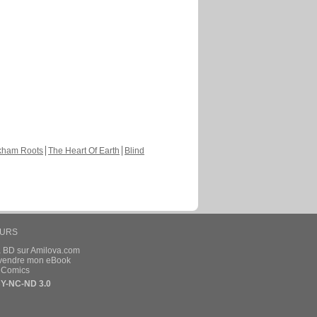
kham Roots
The Heart Of Earth
Blind
EURS
a BD sur Amilova.com
t vendre mon eBook
e Comics
Y-NC-ND 3.0