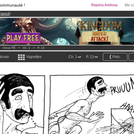
communauté !
Rejoins Amilova
Me co
 lancé
!.
& Mangas
!
95 euros
par mois !
Clique ici pour t'abonner
>
Oscar FÉ
>
Ch. 1
>
P. 13
 écran
Vignettes
Ch. 1
P. 13
Préc.