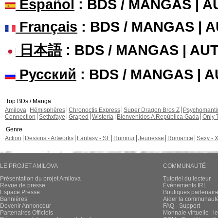
Español
: BDS / MANGAS | 
Français
: BDS / MANGAS | 
日本語
: BDS / MANGAS | A
Русский
: BDS / MANGAS | 
Top BDs / Manga
Amilova
Hémisphères
Chronoctis Express
Super Dragon Bros Z
Psychomant
Connection
Sethxfaye
Graped
Wisteria
Bienvenidos A República Gada
Only 
Genre
Action
Dessins - Artworks
Fantasy - SF
Humour
Jeunesse
Romance
Sexy - 
LE PROJET AMILOVA
COMMUNAUTÉ
Présentation du projet Amilova
Tutoriel du lecteur
Revue de presse
Évènements IRL
Espace Presse
Boutiques partenair
Bannières
Aider la communauté 
Devenir Annonceur
FAQ - Support
Partenaires Officiels
Monnaie virtuelle : l