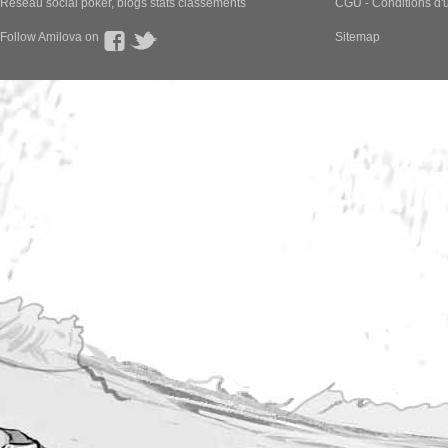
Réseau social poker, blogs stats classements
CGU - Conditions d'ut
Follow Amilova on
Sitemap