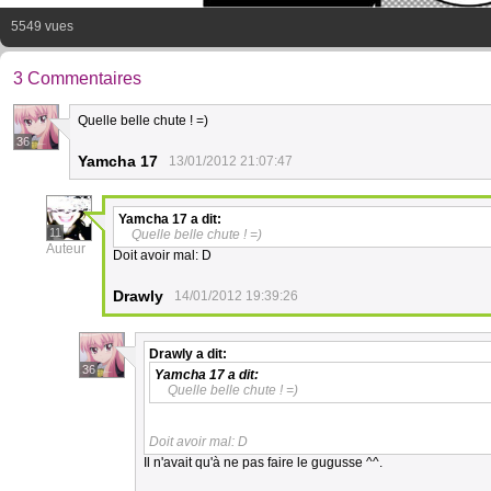
5549 vues
3 Commentaires
Quelle belle chute ! =)
36
Yamcha 17
13/01/2012 21:07:47
Yamcha 17
a dit:
11
Quelle belle chute ! =)
Auteur
Doit avoir mal: D
Drawly
14/01/2012 19:39:26
Drawly
a dit:
36
Yamcha 17
a dit:
Quelle belle chute ! =)
Doit avoir mal: D
Il n'avait qu'à ne pas faire le gugusse ^^.