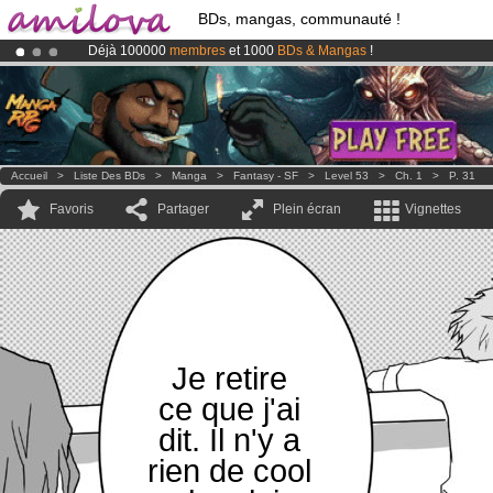
BDs, mangas, communauté !
Déjà 100000
membres
et 1000
BDs & Mangas
!
Le
Kickstarter Amilova est désormais lancé
!.
Abonnement premium: à partir de
3.95 euros
par mois !
Clique ici p
Accueil
>
Liste Des BDs
>
Manga
>
Fantasy - SF
>
Level 53
>
Ch. 1
>
P. 31
Favoris
Partager
Plein écran
Vignettes
Je retire
ce que j'ai
dit. Il n'y a
rien de cool