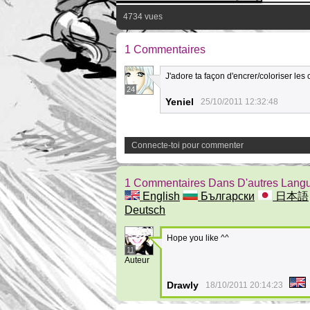
4734 vues
1 Commentaires
J'adore ta façon d'encrer/coloriser les
24
Yeniel
25/10/2011 12:32:48
Connecte-toi pour commenter
1 Commentaires Dans D'autres Lang
English
Български
日本語
Deutsch
Hope you like ^^
11
Auteur
Drawly
18/10/2011 20:14:23