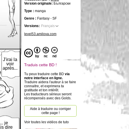
Version originale:
Български
Type :
manga
Genre :
Fantasy - SF
Versions:
Français
level53.amilova.com
by
nc
nd
J'irai la
voir
Traduis cette BD !
après...
Tu peux traduire cette BD
via
notre interface en ligne.
Traduire aidera l'auteur à se faire
connaitre, et exprimera ta
gratitude et ton intérêt.
Les traducteurs sérieux seront
récompensés avec des Golds.
Aide à traduire ou corriger
cette page !
Voir toutes les vidéos de tuto
... je
is dire