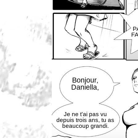
P
F
Bonjour,
Daniella,
Je ne t'ai pas vu
depuis trois ans, tu as
beaucoup grandi.