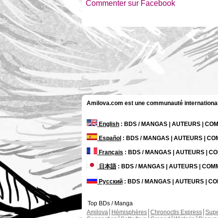
Commenter sur Facebook
Amilova.com est une communauté internationale 
English
: BDS / MANGAS | AUTEURS | C
Español
: BDS / MANGAS | AUTEURS | C
Français
: BDS / MANGAS | AUTEURS | 
日本語
: BDS / MANGAS | AUTEURS | CO
Русский
: BDS / MANGAS | AUTEURS | 
Top BDs / Manga
Amilova
Hémisphères
Chronoctis Express
Supe