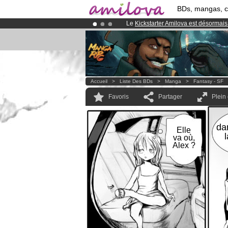
BDs, mangas, 
Le
Kickstarter Amilova est désormais
Abonnement premium: à partir de
3.
Déjà 100000
membres
et 1000
BDs 
Accueil
>
Liste Des BDs
>
Manga
>
Fantasy - SF
Favoris
Partager
Plein
da
Elle
va où,
Alex ?