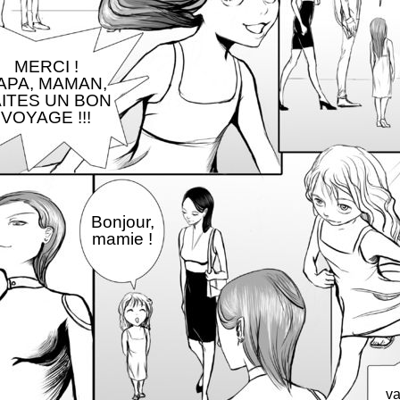
MERCI !
APA, MAMAN,
AITES UN BON
VOYAGE !!!
Bonjour,
mamie !
va