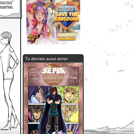
oucou"
mamie.
Tu devrais aussi aimer