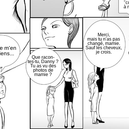
"c
à 
Merci,
mais tu n'as pas
changé, mamie.
je m'en
Sauf les cheveux,
je crois.
ens...
Que racon-
tes-tu, Danny ?
Tu as vu des
photos de
mamie ?