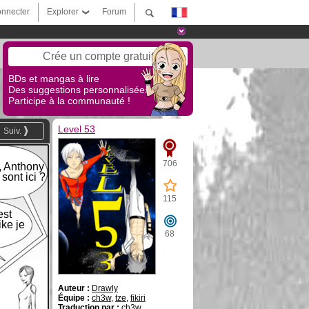
nnecter
Explorer
Forum
Crée un compte gratuit
BDs et mangas à lire
Des suggestions personnalisées !
Participe à la communauté !
Level 53
Suiv.
706
 Anthony
 sont ici ?
115
est
ike je
.
68
Auteur :
Drawly
Équipe :
ch3w
,
tze
,
fikiri
Traduction par :
ch3w