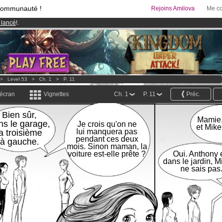
communauté !
Rejoins Amilova
Me co
 lancé
!.
95 euros
par mois !
Clique ici pour t'abonner
& Mangas
!
>
Level 53
>
Ch. 1
>
P. 11
 écran
Vignettes
Ch. 1
P. 11
Préc.
Bien sûr,
Mamie,
ns le garage,
Je crois qu'on ne
et Mike
la troisième
lui manquera pas
pendant ces deux
à gauche.
mois. Sinon maman, la
voiture est-elle prête ?
Oui. Anthony 
dans le jardin, M
ne sais pas