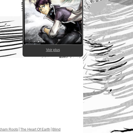
Voir plus
kham Roots
The Heart Of Earth
Blind