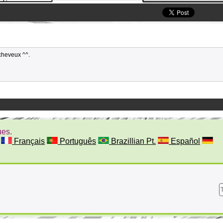
 cheveux ^^.
ues.
Français
Português
Brazillian Pt.
Español