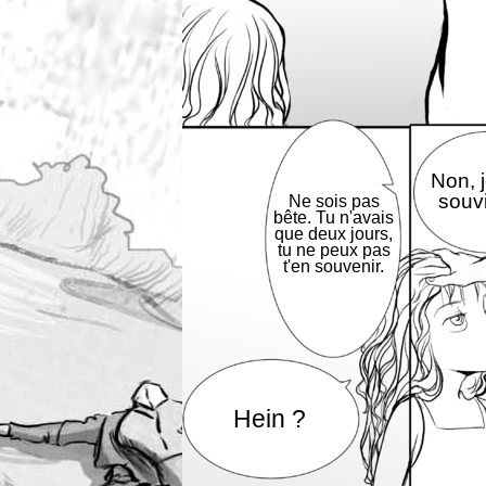
Non, 
souvi
Ne sois pas
bête. Tu n'avais
que deux jours,
tu ne peux pas
t'en souvenir.
Hein ?