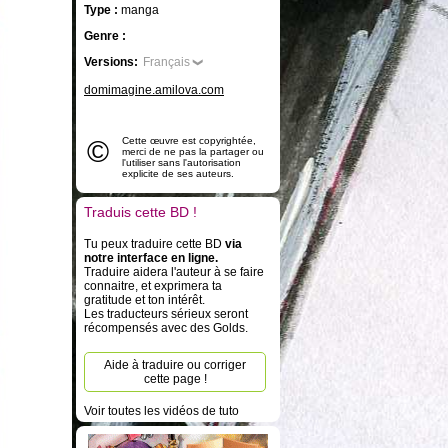
Type :
manga
Genre :
Versions:
Français
domimagine.amilova.com
©
Cette œuvre est copyrightée,
merci de ne pas la partager ou
l'utiliser sans l'autorisation
explicite de ses auteurs.
Traduis cette BD !
Tu peux traduire cette BD
via
notre interface en ligne.
Traduire aidera l'auteur à se faire
connaitre, et exprimera ta
gratitude et ton intérêt.
Les traducteurs sérieux seront
récompensés avec des Golds.
Aide à traduire ou corriger
cette page !
Voir toutes les vidéos de tuto