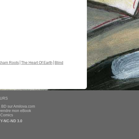
kham Roots
The Heart Of Earth
Blind
EURS
a BD sur Amilova.com
t vendre mon eBook
e Comics
Y-NC-ND 3.0