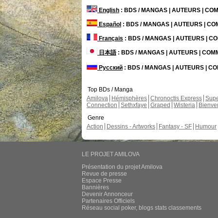
English
: BDS / MANGAS | AUTEURS | C
Español
: BDS / MANGAS | AUTEURS | C
Français
: BDS / MANGAS | AUTEURS | 
日本語
: BDS / MANGAS | AUTEURS | CO
Русский
: BDS / MANGAS | AUTEURS | 
Top BDs / Manga
Amilova
Hémisphères
Chronoctis Express
Supe
Connection
Sethxfaye
Graped
Wisteria
Bienve
Genre
Action
Dessins - Artworks
Fantasy - SF
Humour
LE PROJET AMILOVA
Présentation du projet Amilova
Revue de presse
Espace Presse
Bannières
Devenir Annonceur
Partenaires Officiels
Réseau social poker, blogs stats classements