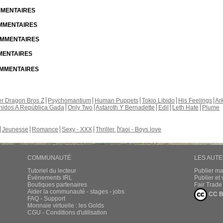
OMMENTAIRES
OMMENTAIRES
COMMENTAIRES
MMENTAIRES
COMMENTAIRES
r Dragon Bros Z
Psychomantium
Human Puppets
Tokio Libido
His Feelings
Ar
nidos A República Gada
Only Two
Astaroth Y Bernadette
Edil
Leth Hate
Plume
Jeunesse
Romance
Sexy - XXX
Thriller
Yaoi - Boys love
COMMUNAUTÉ
LES AUT
Tutoriel du lecteur
Publier m
Évènements IRL
Publier e
Boutiques partenaires
Fair Trad
Aider la communauté - stages - jobs
CC B
FAQ - Support
Monnaie virtuelle : les Golds
CGU - Conditions d'utilisation