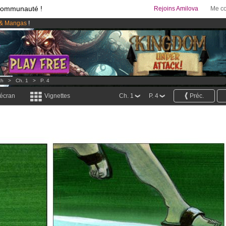
communauté !
Rejoins Amilova
Me co
& Mangas
!
 lancé
!.
95 euros
par mois !
Clique ici pour t'abonner
th
>
Ch. 1
>
P. 4
 écran
Vignettes
Ch. 1
P. 4
Préc.