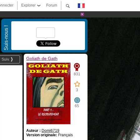
nnecter
Explorer
Forum
Suis-nous !
Goliath de Gath
Suiv.
831
3
65
Auteur :
Domi6719
Version originale:
Français