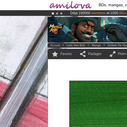
BDs, mangas, 
Déjà 100000
membres
et 1000
BDs 
Le
Kickstarter Amilova est désormais
Abonnement premium: à partir de
3.
Accueil
>
Liste Des BDs
>
Manga
>
Goliath De Ga
Favoris
Partager
Plein