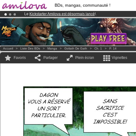
BDs, mangas, communauté !
Le
Kickstarter Amilova est désormais lancé
!.
Abonnement premium: à partir de
3.95 euros
par mois !
Clique ici p
Déjà 100000
membres
et 1000
BDs & Mangas
!
Accueil
>
Liste Des BDs
>
Manga
>
Goliath De Gath
>
Ch. 1
>
P. 14
Favoris
Partager
Plein écran
Vignettes