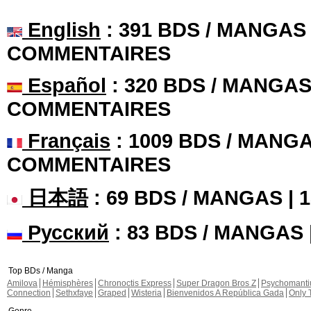
English
: 391 BDS / MANGAS 
COMMENTAIRES
Español
: 320 BDS / MANGAS 
COMMENTAIRES
Français
: 1009 BDS / MANGA
COMMENTAIRES
日本語
: 69 BDS / MANGAS |
Русский
: 83 BDS / MANGAS
Top BDs / Manga
Amilova
Hémisphères
Chronoctis Express
Super Dragon Bros Z
Psychomant
Connection
Sethxfaye
Graped
Wisteria
Bienvenidos A República Gada
Only 