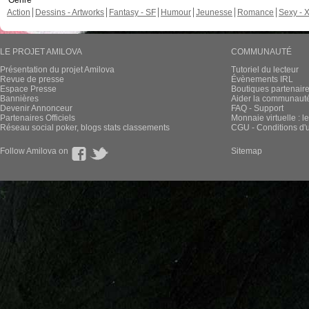
Genre
Action
Dessins - Artworks
Fantasy - SF
Humour
Jeunesse
Romance
Sexy - 
LE PROJET AMILOVA
COMMUNAUTÉ
Présentation du projet Amilova
Tutoriel du lecteur
Revue de presse
Évènements IRL
Espace Presse
Boutiques partenair
Bannières
Aider la communauté 
Devenir Annonceur
FAQ - Support
Partenaires Officiels
Monnaie virtuelle : l
Réseau social poker, blogs stats classements
CGU - Conditions d'ut
Follow Amilova on
Sitemap