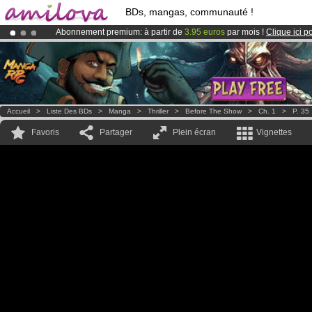
BDs, mangas, communauté !
Abonnement premium: à partir de
3.95 euros
par mois !
Clique ici p
Le
Kickstarter Amilova est désormais lancé
!.
Déjà 100000
membres
et 1000
BDs & Mangas
!
Accueil
>
Liste Des BDs
>
Manga
>
Thriller
>
Before The Show
>
Ch. 1
>
P. 35
Favoris
Partager
Plein écran
Vignettes