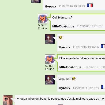
9
Hyroux
11/09/2016 19:30:23
Oui, bien sur xP
27
Auteur
MlleOcatopus
11/09/2016 19:35:06
Équipe
9
Hyroux
11/09/2016 19:46:26
Et la suite de la Bd sera d'un nivea
27
Auteur
MlleOcatopus
13/09/2016 13:0
Équipe
Whouhou
9
Hyroux
13/09/2016 15:43:49
whouaa tellement beau! je pense.. que c'est la meilleurs page du monde
16