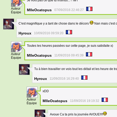
Je vois pas ce que tu insinus... ! TwT
27
Auteur
MlleOcatopus
07/09/2016 22:46:27
Équipe
C'est magnifique y a tant de chose dans le décors
Nan mais c'est c
9
Hyroux
10/09/2016 09:59:20
Toutes les heures passées sur cette page, je suis satisfaite x)
27
Auteur
MlleOcatopus
11/09/2016 09:45:39
Équipe
Tu à bien travailler on vois tout les détail et les heure de tr
9
Hyroux
11/09/2016 16:29:40
xDD
27
Auteur
MlleOcatopus
11/09/2016 19:19:32
Équipe
Avoue Ca ta pris la journée AVOUE!!!!