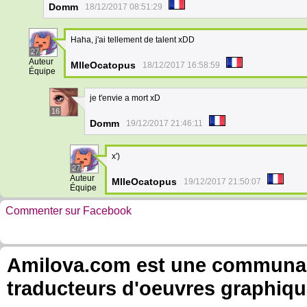
Domm
18/12/2017 08:51:29
Haha, j'ai tellement de talent xDD
27
Auteur
MlleOcatopus
18/12/2017 16:58:59
Équipe
je t'envie a mort xD
16
Domm
19/12/2017 21:46:11
x')
27
Auteur
MlleOcatopus
19/12/2017 21:50:07
Équipe
Commenter sur Facebook
Amilova.com est une communauté
traducteurs d'oeuvres graphiqu