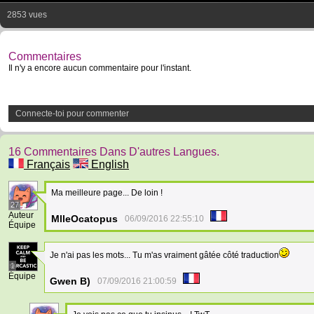
2853 vues
Commentaires
Il n'y a encore aucun commentaire pour l'instant.
Connecte-toi pour commenter
16 Commentaires Dans D'autres Langues.
Français
English
Ma meilleure page... De loin !
27
Auteur
MlleOcatopus
06/09/2016 22:55:10
Équipe
Je n'ai pas les mots... Tu m'as vraiment gâtée côté traduction
1
Équipe
Gwen B)
07/09/2016 21:00:59