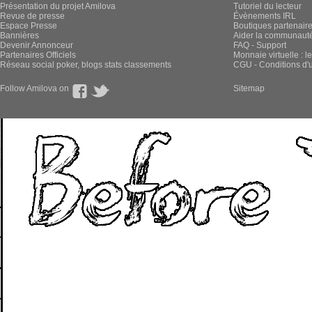
Présentation du projet Amilova
Tutoriel du lecteur
Revue de presse
Évènements IRL
Espace Presse
Boutiques partenair
Bannières
Aider la communauté 
Devenir Annonceur
FAQ - Support
Partenaires Officiels
Monnaie virtuelle : l
Réseau social poker, blogs stats classements
CGU - Conditions d'ut
Follow Amilova on
Sitemap