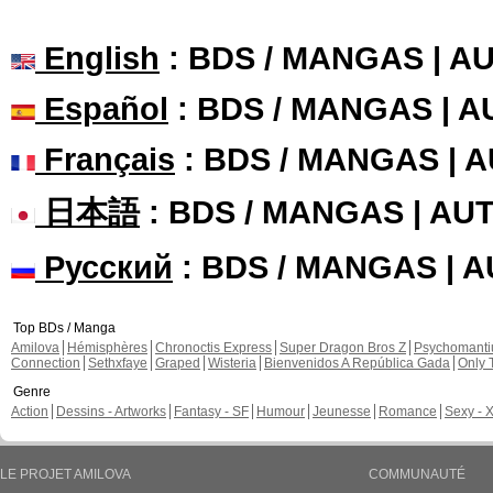
English
: BDS / MANGAS | 
Español
: BDS / MANGAS | 
Français
: BDS / MANGAS | 
日本語
: BDS / MANGAS | A
Русский
: BDS / MANGAS | 
Top BDs / Manga
Amilova
Hémisphères
Chronoctis Express
Super Dragon Bros Z
Psychomant
Connection
Sethxfaye
Graped
Wisteria
Bienvenidos A República Gada
Only 
Genre
Action
Dessins - Artworks
Fantasy - SF
Humour
Jeunesse
Romance
Sexy - 
LE PROJET AMILOVA
COMMUNAUTÉ