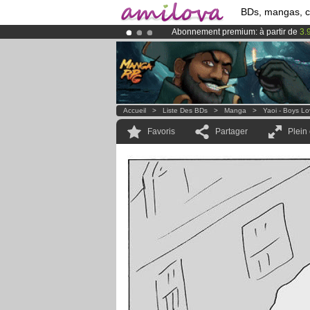
BDs, mangas, 
Abonnement premium: à partir de
3.
Déjà 100000
membres
et 1000
BDs 
Le
Kickstarter Amilova est désormais
Accueil
>
Liste Des BDs
>
Manga
>
Yaoi - Boys L
Favoris
Partager
Plein