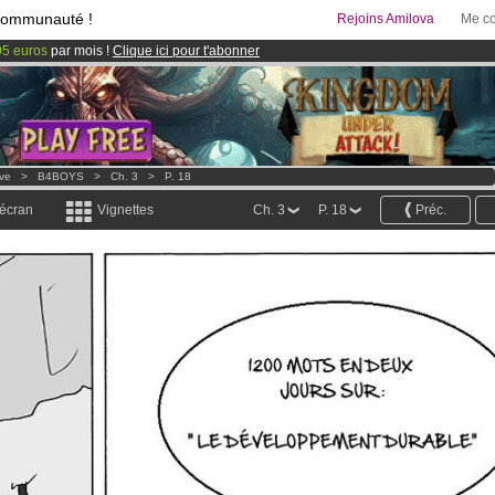
communauté !
Rejoins Amilova
Me co
95 euros
par mois !
Clique ici pour t'abonner
& Mangas
!
 lancé
!.
ove
>
B4BOYS
>
Ch. 3
>
P. 18
 écran
Vignettes
Ch. 3
P. 18
Préc.