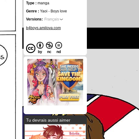
Type :
manga
Genre :
Yaoi - Boys love
Versions:
Français
b4boys.amilova.com
by
nc
nd
Tu devrais aussi aimer