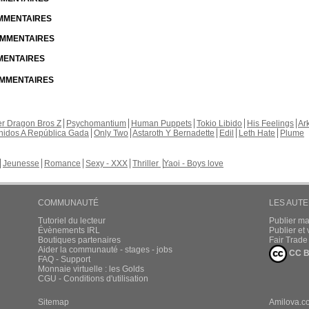
OMMENTAIRES
COMMENTAIRES
MMENTAIRES
COMMENTAIRES
r Dragon Bros Z
Psychomantium
Human Puppets
Tokio Libido
His Feelings
Ar
nidos A República Gada
Only Two
Astaroth Y Bernadette
Edil
Leth Hate
Plume
Jeunesse
Romance
Sexy - XXX
Thriller
Yaoi - Boys love
COMMUNAUTÉ
LES AUT
Tutoriel du lecteur
Publier m
Évènements IRL
Publier e
Boutiques partenaires
Fair Trad
Aider la communauté - stages - jobs
CC B
FAQ - Support
Monnaie virtuelle : les Golds
CGU - Conditions d'utilisation
Sitemap
Amilova.c