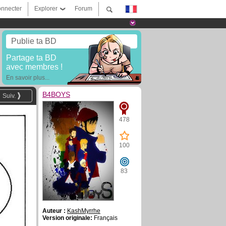
nnecter
Explorer
Forum
Publie ta BD
Partage ta BD
avec membres !
En savoir plus...
B4BOYS
Suiv.
478
100
83
Auteur :
KashMyrrhe
Version originale:
Français