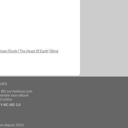
kham Roots
The Heart Of Earth
Blind
EURS
a BD sur Amilova.com
t vendre mon eBook
e Comics
Y-NC-ND 3.0
om depuis 2010