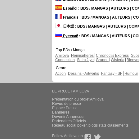
Español
: BDS / MANGAS | AUTEURS | C
Français
: BDS / MANGAS | AUTEURS | 
日本語
: BDS / MANGAS | AUTEURS | CO
Русский
: BDS / MANGAS | AUTEURS | 
Top BDs / Manga
Amilova
Hémisphères
Chronoctis Express
Supe
Connection
Sethxfaye
Graped
Wisteria
Bienve
Genre
Action
Dessins - Artworks
Fantasy - SF
Humour
LE PROJET AMILOVA
Présentation du projet Amilova
Revue de presse
Espace Presse
Bannières
Devenir Annonceur
Partenaires Officiels
Réseau social poker, blogs stats classements
Follow Amilova on