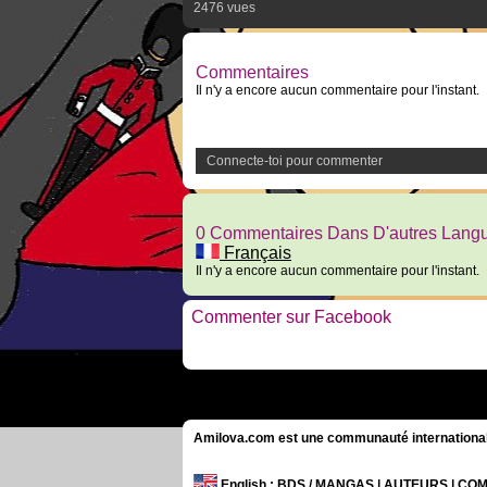
2476 vues
Commentaires
Il n'y a encore aucun commentaire pour l'instant.
Connecte-toi pour commenter
0 Commentaires Dans D'autres Lang
Français
Il n'y a encore aucun commentaire pour l'instant.
Commenter sur Facebook
Amilova.com est une communauté internationale 
English
: BDS / MANGAS | AUTEURS | C