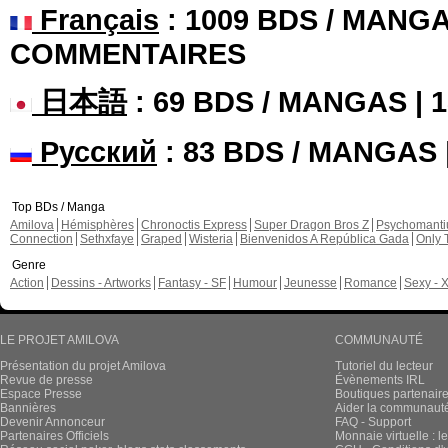
Français
: 1009 BDS / MANGA
COMMENTAIRES
日本語
: 69 BDS / MANGAS |
Русский
: 83 BDS / MANGAS
Top BDs / Manga
Amilova
Hémisphères
Chronoctis Express
Super Dragon Bros Z
Psychomant
Connection
Sethxfaye
Graped
Wisteria
Bienvenidos A República Gada
Only 
Genre
Action
Dessins - Artworks
Fantasy - SF
Humour
Jeunesse
Romance
Sexy - 
LE PROJET AMILOVA
COMMUNAUTÉ
Présentation du projet Amilova
Tutoriel du lecteur
Revue de presse
Évènements IRL
Espace Presse
Boutiques partenair
Bannières
Aider la communauté 
Devenir Annonceur
FAQ - Support
Partenaires Officiels
Monnaie virtuelle : l