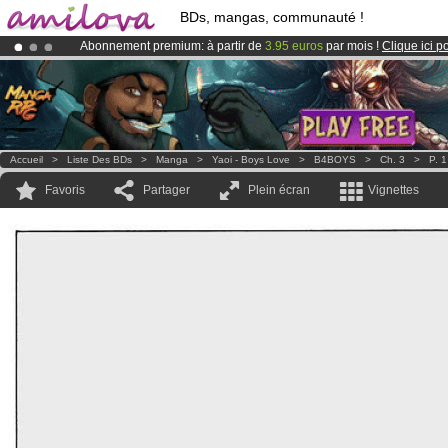
BDs, mangas, communauté !
Abonnement premium: à partir de
3.95 euros
par mois !
Clique ici p
Le
Kickstarter Amilova est désormais lancé
!.
Déjà 100000
membres
et 1000
BDs & Mangas
!
Accueil
>
Liste Des BDs
>
Manga
>
Yaoi - Boys Love
>
B4BOYS
>
Ch. 3
>
P. 1
Favoris
Partager
Plein écran
Vignettes