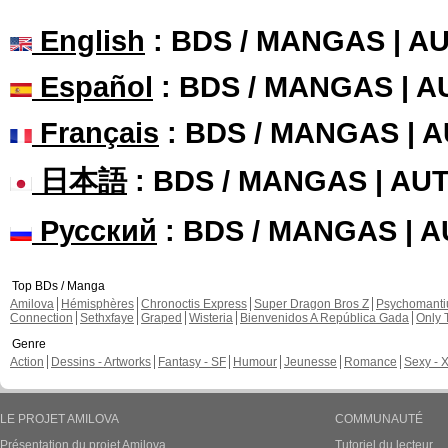
English
: BDS / MANGAS | 
Español
: BDS / MANGAS | 
Français
: BDS / MANGAS | 
日本語
: BDS / MANGAS | A
Русский
: BDS / MANGAS | 
Top BDs / Manga
Amilova
Hémisphères
Chronoctis Express
Super Dragon Bros Z
Psychomant
Connection
Sethxfaye
Graped
Wisteria
Bienvenidos A República Gada
Only 
Genre
Action
Dessins - Artworks
Fantasy - SF
Humour
Jeunesse
Romance
Sexy - 
LE PROJET AMILOVA
COMMUNAUTÉ
Présentation du projet Amilova
Tutoriel du lecteur