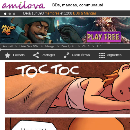
BDs, mangas, communauté !
Déjà 134393
membres
et 1208
BDs & Mangas
!
Le
Kickstarter Amilova est désormais lancé
!.
Abonnement premium: à partir de
3.95 euros
par mois !
Clique ici p
Accueil
>
Liste Des BDs
>
Manga
>
Deo Ignito
>
Ch. 3
>
P. 1
Favoris
Partager
Plein écran
Vignettes