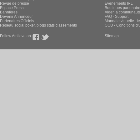
Revue de presse
Évènements IRL
Espace Presse
Boutiques partenair
Bannières
Aider la communauté 
Devenir Annonceur
FAQ - Support
Partenaires Officiels
Monnaie virtuelle : l
Réseau social poker, blogs stats classements
CGU - Conditions d'ut
Follow Amilova on
Sitemap