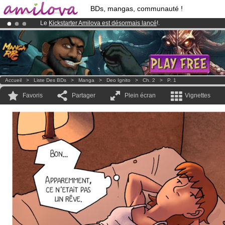
BDs, mangas, communauté !
Le
Kickstarter Amilova est désormais lancé
!.
Déjà 100000
membres
et 1000
BDs & Mangas
!
Abonnement premium: à partir de
3.95 euros
par mois !
Clique ici p
Accueil
>
Liste Des BDs
>
Manga
>
Deo Ignito
>
Ch. 2
>
P. 1
Favoris
Partager
Plein écran
Vignettes