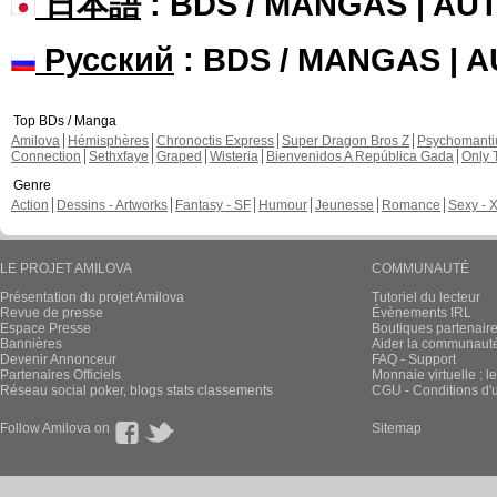
日本語
: BDS / MANGAS | A
Русский
: BDS / MANGAS | 
Top BDs / Manga
Amilova
Hémisphères
Chronoctis Express
Super Dragon Bros Z
Psychomant
Connection
Sethxfaye
Graped
Wisteria
Bienvenidos A República Gada
Only 
Genre
Action
Dessins - Artworks
Fantasy - SF
Humour
Jeunesse
Romance
Sexy - 
LE PROJET AMILOVA
COMMUNAUTÉ
Présentation du projet Amilova
Tutoriel du lecteur
Revue de presse
Évènements IRL
Espace Presse
Boutiques partenair
Bannières
Aider la communauté 
Devenir Annonceur
FAQ - Support
Partenaires Officiels
Monnaie virtuelle : l
Réseau social poker, blogs stats classements
CGU - Conditions d'ut
Follow Amilova on
Sitemap