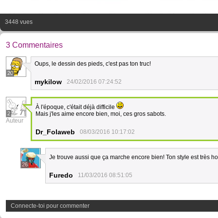
3448 vues
3 Commentaires
Oups, le dessin des pieds, c'est pas ton truc!
20
mykilow
24/02/2016 07:24:52
À l'époque, c'était déjà difficile
2
Mais j'les aime encore bien, moi, ces gros sabots.
Auteur
Dr_Folaweb
08/03/2016 10:17:02
Je trouve aussi que ça marche encore bien! Ton style est très 
26
Furedo
11/03/2016 08:51:05
Connecte-toi pour commenter