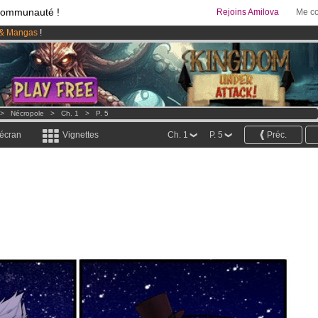
communauté !
Rejoins Amilova
Me co
& Mangas
!
95 euros
par mois !
Clique ici pour t'abonner
 lancé
!.
>
Nécropole
>
Ch. 1
>
P. 5
 écran
Vignettes
Ch. 1
P. 5
Préc.