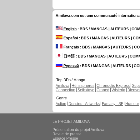
Amilova.com est une communauté internationale 
English
: BDS / MANGAS | AUTEURS | C
Español
: BDS / MANGAS | AUTEURS | C
Français
: BDS / MANGAS | AUTEURS | 
日本語
: BDS / MANGAS | AUTEURS | CO
Русский
: BDS / MANGAS | AUTEURS | 
Top BDs / Manga
Amilova
Hémisphères
Chronoctis Express
Supe
Connection
Sethxfaye
Graped
Wisteria
Bienve
Genre
Action
Dessins - Artworks
Fantasy - SF
Humour
LE PROJET AMILOVA
Présentation du projet Amilova
Revue de presse
Espace Presse