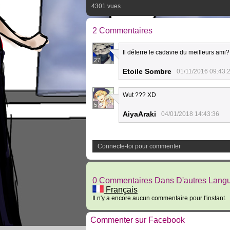
4301 vues
2 Commentaires
Il déterre le cadavre du meilleurs ami
27
Etoile Sombre
01/11/2016 09:43:
Wut ??? XD
5
AiyaAraki
04/01/2018 14:43:36
Connecte-toi pour commenter
0 Commentaires Dans D'autres Lang
Français
Il n'y a encore aucun commentaire pour l'instant.
Commenter sur Facebook