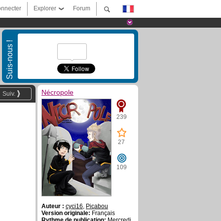
nnecter
Explorer
Forum
Suis-nous !
Nécropole
Suiv.
239
27
109
Auteur :
cyci16
,
Picabou
Version originale:
Français
Rythme de publication:
Mercredi,