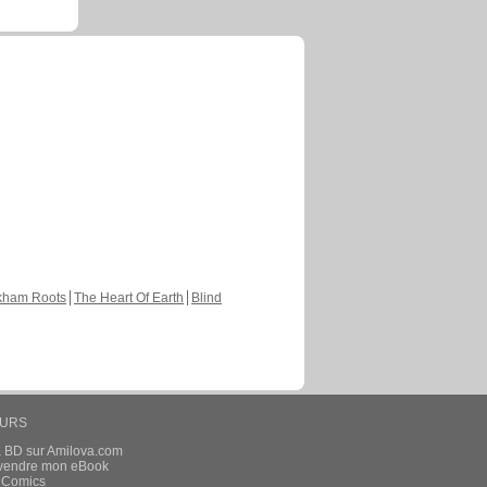
kham Roots
The Heart Of Earth
Blind
EURS
a BD sur Amilova.com
t vendre mon eBook
e Comics