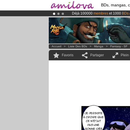
BDs, mangas, 
Déjà 100000
membres
et 1000
BDs 
Abonnement premium: à partir de
3.
Le
Kickstarter Amilova est désormais
Accueil
>
Liste Des BDs
>
Manga
>
Fantasy - SF
Favoris
Partager
Plein