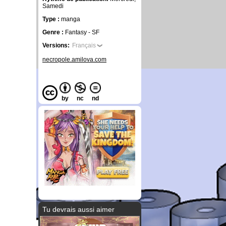
Samedi
Type :
manga
Genre :
Fantasy - SF
Versions:
Français
necropole.amilova.com
by
nc
nd
Tu devrais aussi aimer