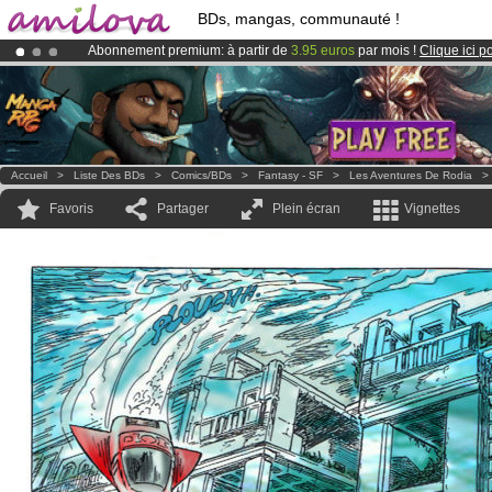
BDs, mangas, communauté !
Abonnement premium: à partir de
3.95 euros
par mois !
Clique ici p
Le
Kickstarter Amilova est désormais lancé
!.
Déjà 100000
membres
et 1000
BDs & Mangas
!
Accueil
>
Liste Des BDs
>
Comics/BDs
>
Fantasy - SF
>
Les Aventures De Rodia
Favoris
Partager
Plein écran
Vignettes