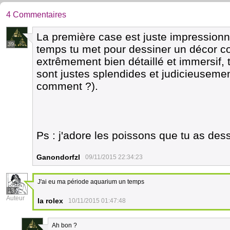
4 Commentaires
La première case est juste impressionn
39
temps tu met pour dessiner un décor c
extrêmement bien détaillé et immersif, 
sont justes splendides et judicieusement 
comment ?).
Ps : j'adore les poissons que tu as des
Ganondorfzl
09/11/2015 22:34:23
J'ai eu ma période aquarium un temps
13
Auteur
la rolex
10/11/2015 01:47:48
Ah bon ?