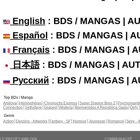
English
: BDS / MANGAS | 
Español
: BDS / MANGAS | 
Français
: BDS / MANGAS | 
日本語
: BDS / MANGAS | A
Русский
: BDS / MANGAS | 
Top BDs / Manga
Amilova
Hémisphères
Chronoctis Express
Super Dragon Bros Z
Psychomant
Connection
Sethxfaye
Graped
Wisteria
Bienvenidos A República Gada
Only 
Genre
Action
Dessins - Artworks
Fantasy - SF
Humour
Jeunesse
Romance
Sexy - 
LE PROJET AMILOVA
COMMUNAUTÉ