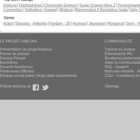
Amilova
Hémisphères
Chronoctis Express
Super Dragon Bros Z
Psychomant
Connection
Sethxfaye
Graped
Wisteria
Bienvenidos A República Gada
Only 
Genre
Action
Dessins - Artworks
Fantasy - SF
Humour
Jeunesse
Romance
Sexy - 
LE PROJET AMILOVA
COMMUNAUTÉ
Présentation du projet Amilova
Tutoriel du lecteur
Revue de presse
Évènements IRL
Espace Presse
Boutiques partenair
Bannières
Aider la communauté 
Devenir Annonceur
FAQ - Support
Partenaires Officiels
Monnaie virtuelle : l
Réseau social poker, blogs stats classements
CGU - Conditions d'ut
Follow Amilova on
Sitemap