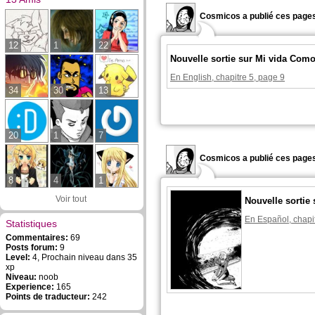
Cosmicos a publié ces pages
12
1
22
Nouvelle sortie sur Mi vida Como
En English, chapitre 5, page 9
34
30
13
20
1
7
Cosmicos a publié ces pages
8
4
1
Voir tout
Nouvelle sorti
En Español, chapi
Statistiques
Commentaires:
69
Posts forum:
9
Level:
4, Prochain niveau dans 35
xp
Niveau:
noob
Experience:
165
Points de traducteur:
242