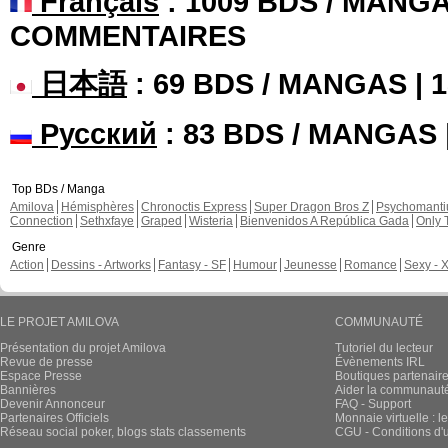
Français
: 1009 BDS / MANGA
COMMENTAIRES
日本語
: 69 BDS / MANGAS |
Русский
: 83 BDS / MANGAS
Top BDs / Manga
Amilova
Hémisphères
Chronoctis Express
Super Dragon Bros Z
Psychomant
Connection
Sethxfaye
Graped
Wisteria
Bienvenidos A República Gada
Only 
Genre
Action
Dessins - Artworks
Fantasy - SF
Humour
Jeunesse
Romance
Sexy - 
LE PROJET AMILOVA
COMMUNAUTÉ
Présentation du projet Amilova
Tutoriel du lecteur
Revue de presse
Évènements IRL
Espace Presse
Boutiques partenair
Bannières
Aider la communauté 
Devenir Annonceur
FAQ - Support
Partenaires Officiels
Monnaie virtuelle : l
Réseau social poker, blogs stats classements
CGU - Conditions d'ut