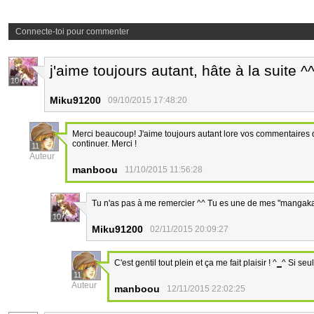
Connecte-toi pour commenter
j'aime toujours autant, hâte à la suite ^
10
Miku91200
09/10/2015 17:48:20
Merci beaucoup! J'aime toujours autant lore vos commentaires q
continuer. Merci !
11
Auteur
manboou
11/10/2015 11:56:28
Tu n'as pas à me remercier ^^ Tu es une de mes "mangaka
10
Miku91200
02/11/2015 20:09:27
C'est gentil tout plein et ça me fait plaisir ! ^
_
^ Si seu
11
Auteur
manboou
12/11/2015 22:02:25